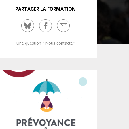
PARTAGER LA FORMATION
NUMÉRIQUE
POLICE / MAINTIEN DE L'ORDRE
Une question ?
Nous contacter
PROCÉDURE CIVILE