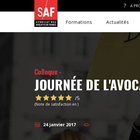
A PR
Formations
Actualités
A. J. ET ACCÈS AU DROIT
Colloque -
JOURNÉE DE L'AVO
CONGRÈS DU SAF
/5
DÉFENSE PÉNALE
(Note de satisfaction en )
DISCRIMINATIONS
24 janvier 2017
DROIT DE LA FAMILLE