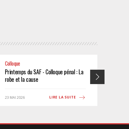
Colloque
Formati
Printemps du SAF - Colloque pénal : La
Printe
robe et la cause
social
DE PR
LIRE LA SUITE
23 MAI 2026
22 MAI 