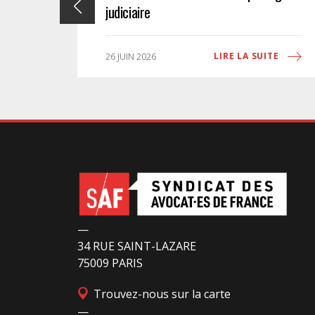
judiciaire
ITE
LIRE LA SUITE
26 JUIN 2026
—
34 RUE SAINT-LAZARE
75009 PARIS
Trouvez-nous sur la carte
—