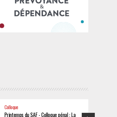
Colloque
Formati
Printemps du SAF - Colloque pénal : La
Printe