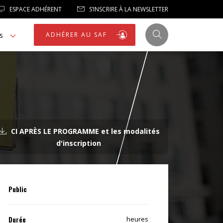
ESPACE ADHÉRENT
S’INSCRIRE À LA NEWSLETTER
s
ADHÉRER AU SAF
JUSTICE
CI APRÈS LE PROGRAMME et les modalités
LIBERTÉS
d'inscription
LIBERTÉS PUBLIQUES
LOGEMENT
Public
NOTRE HOMMAGE
Durée
heures