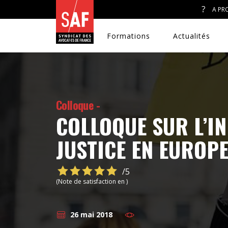
A PR
Formations
Actualités
Colloque -
A. J. ET ACCÈS AU DROIT
COLLOQUE SUR L’I
CONGRÈS DU SAF
JUSTICE EN EUROP
DÉFENSE PÉNALE
/5
(Note de satisfaction en )
DISCRIMINATIONS
26 mai 2018
DROIT DE LA FAMILLE