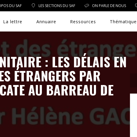
OPOS DU SAF
LES SECTIONS DU SAF
ON PARLE DE NOUS
La lettre
Annuaire
Ressources
Thématique
NITAIRE : LES DÉLAIS EN
DROIT PUBLIC
DES ÉTRANGERS PAR
DROIT SOCIAL
CATE AU BARREAU DE
ENVIRONNEMENT/SANTÉ
EVÈNEMENTS
EXERCICE PROFESSIONNEL