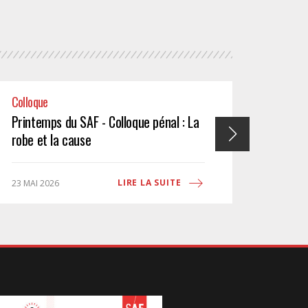
Colloque
Formati
Printemps du SAF - Colloque pénal : La
Printe
robe et la cause
social
DE PR
LIRE LA SUITE
23 MAI 2026
22 MAI 