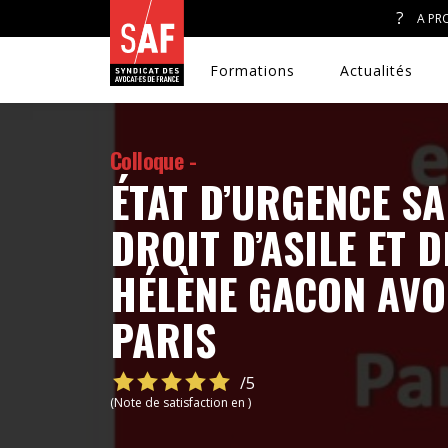
A PR
Formations
Actualités
Colloque -
ÉTAT D’URGENCE SA
A. J. ET ACCÈS AU DROIT
DROIT D’ASILE ET 
CONGRÈS DU SAF
HÉLÈNE GACON AVO
PARIS
DÉFENSE PÉNALE
DISCRIMINATIONS
/5
(Note de satisfaction en )
DROIT DE LA FAMILLE