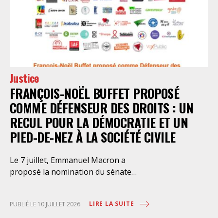
Justice
FRANÇOIS-NOËL BUFFET PROPOSÉ
COMME DÉFENSEUR DES DROITS : UN
RECUL POUR LA DÉMOCRATIE ET UN
PIED-DE-NEZ À LA SOCIÉTÉ CIVILE
Le 7 juillet, Emmanuel Macron a
proposé la nomination du sénateur
républicain François-Noël Buffet au
poste de Défenseur des droits. Bien
LIRE LA SUITE
PUBLIÉ LE 10 JUILLET 2026
que cette nomination puisse encore