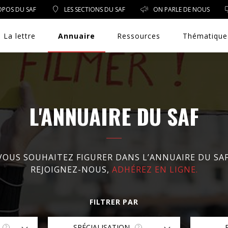
OPOS DU SAF
LES SECTIONS DU SAF
ON PARLE DE NOUS
La lettre
Annuaire
Ressources
Thématique
L'ANNUAIRE DU SAF
DROIT PUBLIC
DROIT SOCIAL
VOUS SOUHAITEZ FIGURER DANS L’ANNUAIRE DU SAF
ENVIRONNEMENT/SANTÉ
REJOIGNEZ-NOUS,
ADHÉREZ EN LIGNE.
EVÈNEMENTS
FILTRER PAR
EXERCICE PROFESSIONNEL
SPÉCIALISATION