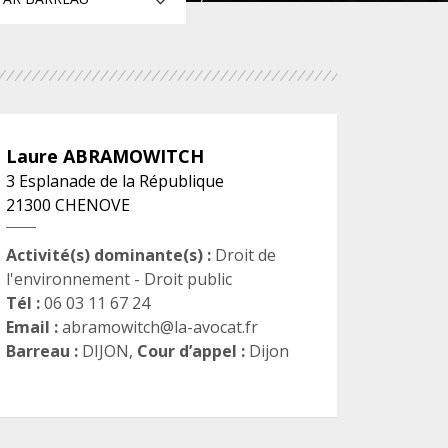
NUMÉRIQUE
POLICE / MAINTIEN DE L'ORDRE
Laure
ABRAMOWITCH
PROCÉDURE CIVILE
3 Esplanade de la République
21300
CHENOVE
Activité(s) dominante(s) :
Droit de
l'environnement - Droit public
Tél :
06 03 11 67 24
Email :
abramowitch@la-avocat.fr
Barreau :
DIJON
,
Cour d’appel :
Dijon