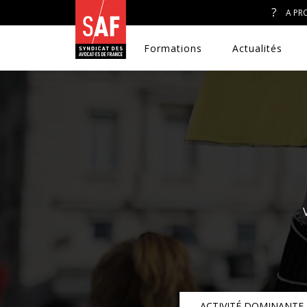
A PR
Formations
Actualités
A. J. ET ACCÈS AU DROIT
CONGRÈS DU SAF
DÉFENSE PÉNALE
DISCRIMINATIONS
DROIT DE LA FAMILLE
ACTIVITÉ DOMINANTE