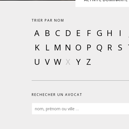
DROIT DES ÉTRANGERS
TRIER PAR NOM
DROIT DES MINEURS
A
B
C
D
E
F
G
H
I
K
L
M
N
O
P
Q
R
S
DROIT INTERNATIONAL
U
V
W
X
Y
Z
RECHECHER UN AVOCAT