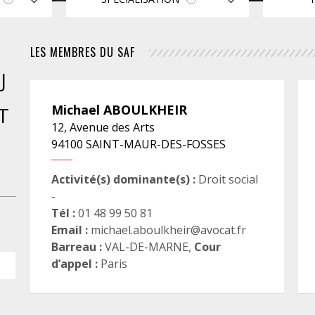
FÉMINISTE
LES MEMBRES DU SAF
HOSPITALISATION
J
SANS CONSENTEMENT
Michael
ABOULKHEIR
T
12, Avenue des Arts
94100
SAINT-MAUR-DES-FOSSES
Activité(s) dominante(s) :
Droit social
-
Tél :
01 48 99 50 81
Email :
michael.aboulkheir@avocat.fr
Barreau :
VAL-DE-MARNE
,
Cour
d’appel :
Paris