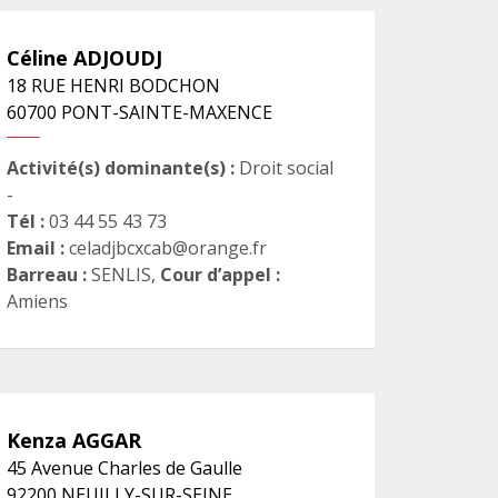
Céline
ADJOUDJ
18 RUE HENRI BODCHON
60700
PONT-SAINTE-MAXENCE
Activité(s) dominante(s) :
Droit social
-
Tél :
03 44 55 43 73
Email :
celadjbcxcab@orange.fr
Barreau :
SENLIS
,
Cour d’appel :
Amiens
Kenza
AGGAR
45 Avenue Charles de Gaulle
92200
NEUILLY-SUR-SEINE