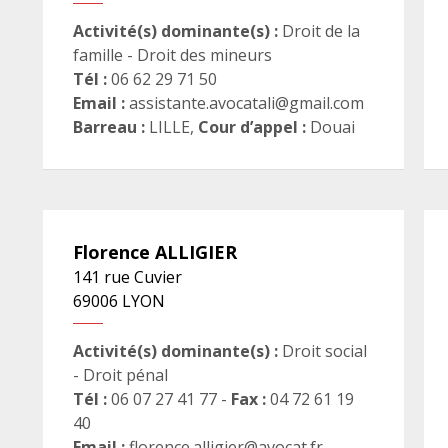
Activité(s) dominante(s) :
Droit de la
famille - Droit des mineurs
Tél :
06 62 29 71 50
Email :
assistante.avocatali@gmail.com
Barreau :
LILLE
,
Cour d’appel :
Douai
Florence
ALLIGIER
141 rue Cuvier
69006
LYON
Activité(s) dominante(s) :
Droit social
- Droit pénal
Tél :
06 07 27 41 77 -
Fax :
04 72 61 19
40
Email :
florence.alligier@avocat.fr