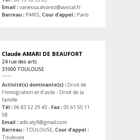
Email :
vanessa.alvarez@avocat.fr
Barreau :
PARIS
,
Cour d’appel :
Paris
Claude
AMARI DE BEAUFORT
24 rue des arts
31000
TOULOUSE
Activité(s) dominante(s) :
Droit de
l'immigration et d'asile - Droit de la
famille
Tél :
06 83 52 29 43 -
Fax :
05 61 55 11
58
Email :
adb.aty9@gmail.com
Barreau :
TOULOUSE
,
Cour d’appel :
Toulouse