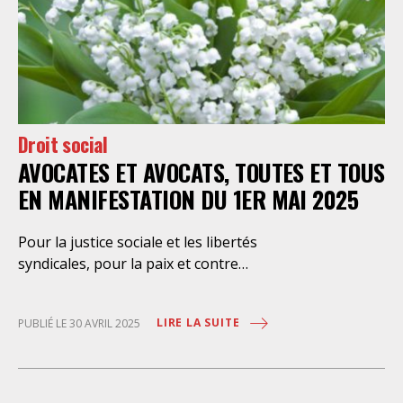
Droit social
AVOCATES ET AVOCATS, TOUTES ET TOUS
EN MANIFESTATION DU 1ER MAI 2025
Pour la justice sociale et les libertés
syndicales, pour la paix et contre
l’extrême droite Le Syndicat des
avocat·es de France appelle toutes
LIRE LA SUITE
PUBLIÉ LE 30 AVRIL 2025
les avocates et tous les avocats à
rejoindre l’ensemble des
travailleuses et travailleurs à la
manifestation du 1e mai, pour la