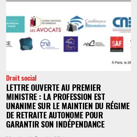
justice sociale et les libertés
syndicales, pour la paix et contre
l’extrême droite. Rendez-vous ce
jeudi 1er mai dans toutes les villes
en France. Bon 1er mai à toutes et
tous, soyons nombreuses et
nombreux dans les manifestations !
Droit social
LETTRE OUVERTE AU PREMIER
MINISTRE : LA PROFESSION EST
UNANIME SUR LE MAINTIEN DU RÉGIME
DE RETRAITE AUTONOME POUR
GARANTIR SON INDÉPENDANCE