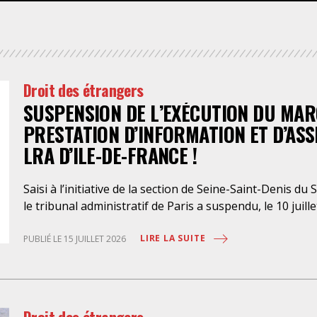
FÉMINISTE
HOSPITALISATION
SANS CONSENTEMENT
Droit des étrangers
SUSPENSION DE L’EXÉCUTION DU MAR
PRESTATION D’INFORMATION ET D’ASSIS
LRA D’ILE-DE-FRANCE !
Saisi à l’initiative de la section de Seine-Saint-Denis du 
le tribunal administratif de Paris a suspendu, le 10 juill
à la « mise en œuvre de prestations d’information et d’
maintenus dans les locaux de rétention administrative (L
LIRE LA SUITE
PUBLIÉ LE 15 JUILLET 2026
d’avocats parisien, dont les modalités d’exécution porte
fondamentaux des personnes retenues et contreviennen
déontologiques régissant la profession d’avocat. Ainsi, 
retenues, limitée à trois heures de permanence télépho