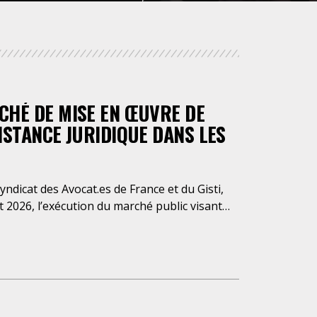
NUMÉRIQUE
POLICE / MAINTIEN DE L'ORDRE
CHÉ DE MISE EN ŒUVRE DE
PROCÉDURE CIVILE
TANCE JURIDIQUE DANS LES
Syndicat des Avocat.es de France et du Gisti,
et 2026, l’exécution du marché public visant
assistance juridique des étrangers
RA) d’Ile-de-France », attribué à un cabinet
nt une atteinte grave aux droits
t de manière flagrante aux règles
l’assistance dont bénéficient les personnes
nique quotidienne sauf le dimanche (la