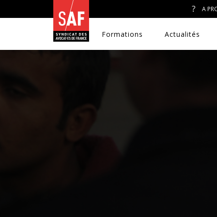
A PR
Formations
Actualités
A. J. ET ACCÈS AU DROIT
CONGRÈS DU SAF
DÉFENSE PÉNALE
DISCRIMINATIONS
DROIT DE LA FAMILLE