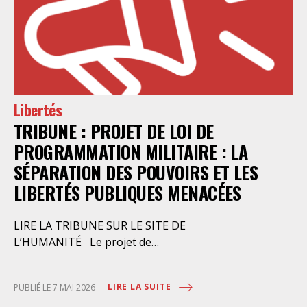
Libertés
TRIBUNE : PROJET DE LOI DE
PROGRAMMATION MILITAIRE : LA
SÉPARATION DES POUVOIRS ET LES
LIBERTÉS PUBLIQUES MENACÉES
LIRE LA TRIBUNE SUR LE SITE DE
L’HUMANITÉ Le projet de
loi actualisant la programmation
militaire pour les années 2024 à
LIRE LA SUITE
PUBLIÉ LE 7 MAI 2026
2030 a été présenté en