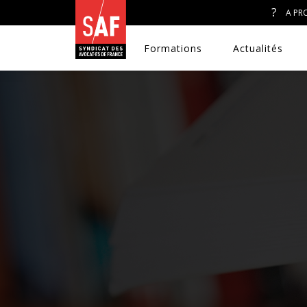
A PR
Formations
Actualités
A. J. ET ACCÈS AU DROIT
CONGRÈS DU SAF
DÉFENSE PÉNALE
DISCRIMINATIONS
DROIT DE LA FAMILLE