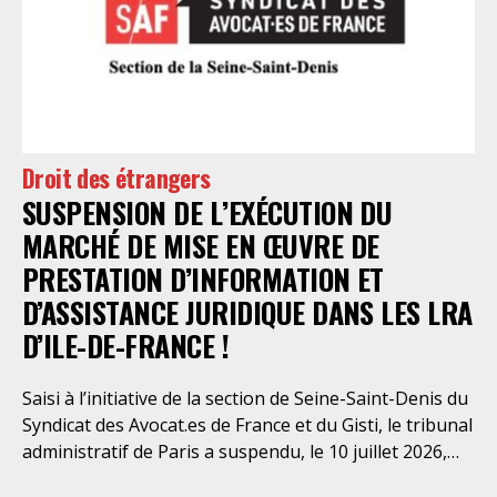
élémentaires. Saisi par le SAF Paris et la LDH, avec
l’intervention volontaire de l’association Avocats
Droits et Psychiatrie, le tribunal administratif de Paris
a, le 13 juillet 2026, constaté l’illégalité des pratiques
préfectorales et ordonné une série d’injonctions à
mettre en œuvre sans délai. Le préfet de police de
Droit des étrangers
Paris en avait interjeté appel. Par ordonnance du 4
SUSPENSION DE L’EXÉCUTION DU
août dernier, le Conseil d’Etat a aboli les privilèges
dont l’infirmerie psychiatrique de la préfecture de
MARCHÉ DE MISE EN ŒUVRE DE
police a depuis trop longtemps
PRESTATION D’INFORMATION ET
D’ASSISTANCE JURIDIQUE DANS LES LRA
D’ILE-DE-FRANCE !
Saisi à l’initiative de la section de Seine-Saint-Denis du
Syndicat des Avocat.es de France et du Gisti, le tribunal
administratif de Paris a suspendu, le 10 juillet 2026,
l’exécution du marché public visant à la « mise en