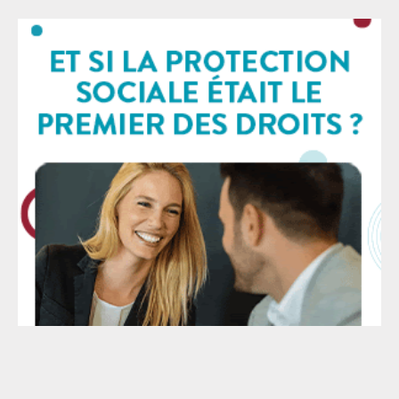
remise en cause devant les juridictions compétentes.
Mais le désaccord avec une décision judiciaire ne
saurait jamais justifier la mise en cause personnelle
d’un·e magistrat·e, encore moins les menaces, les
campagnes de haine, les attaques racistes ou les
tentatives d’intimidation. La campagne actuellement
menée contre l’un des magistrat·es ayant participé à
cette décision fait écho aux faits jugés en première
instance, puisqu’elle repose elle aussi sur la
désignation nominative de professionnel·es du droit,
leur exposition à la vindicte publique et la banalisation
de procédés d’intimidation. Ces méthodes, aujourd’hui
largement relayées par certains médias, ne relèvent
pas du débat démocratique. Elles visent à délégitimer
l’institution judiciaire, à faire pression sur celles et
ceux qui rendent la justice et à intimider plus
largement