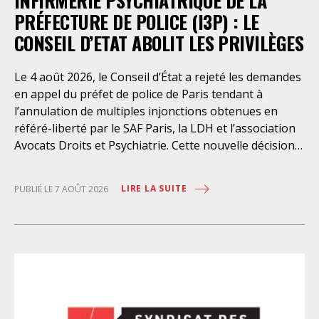
INFIRMERIE PSYCHIATRIQUE DE LA
PRÉFECTURE DE POLICE (I3P) : LE
CONSEIL D’ETAT ABOLIT LES PRIVILÈGES
Le 4 août 2026, le Conseil d’État a rejeté les demandes
en appel du préfet de police de Paris tendant à
l’annulation de multiples injonctions obtenues en
référé-liberté par le SAF Paris, la LDH et l’association
Avocats Droits et Psychiatrie. Cette nouvelle décision
confirme l’urgence à rendre effectifs les droits des
personnes retenues à l’infirmerie psychiatrique de la
LIRE LA SUITE
PUBLIÉ LE 7 AOÛT 2026
préfecture de police de Paris. Près d’ici mais loin des
regards, se perpétuent depuis des années une
somme d’atteintes aux droits fondamentaux des
personnes placées sans consentement à l’infirmerie
psychiatrique de la préfecture de police (IPPP). Si
plusieurs autorités de contrôle ont appelé à sa
nécessaire réforme, une récente visite du CGLPL a mis
en évidence des violations graves des droits les plus