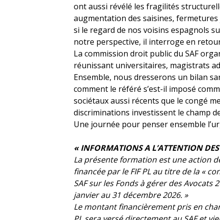
ont aussi révélé les fragilités structurel
augmentation des saisines, fermetures ju
si le regard de nos voisins espagnols su
notre perspective, il interroge en reto
La commission droit public du SAF organ
réunissant universitaires, magistrats adm
Ensemble, nous dresserons un bilan sans
comment le référé s’est-il imposé comm
sociétaux aussi récents que le congé m
discriminations investissent le champ de
Une journée pour penser ensemble l’urge
« INFORMATIONS A L’ATTENTION DES 
La présente formation est une action de
financée par le FIF PL au titre de la « c
SAF sur les Fonds à gérer des Avocats 
janvier au 31 décembre 2026. »
Le montant financièrement pris en charg
PL sera versé directement au SAF et vi