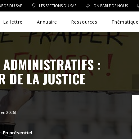
OPOS DU SAF
LES SECTIONS DU SAF
ON PARLE DE NOUS
La lettre
Annuaire
Ressources
Thématique
 ADMINISTRATIFS :
DROIT PUBLIC
 DE LA JUSTICE
DROIT SOCIAL
ENVIRONNEMENT/SANTÉ
 en 2026)
EVÈNEMENTS
En présentiel
EXERCICE PROFESSIONNEL