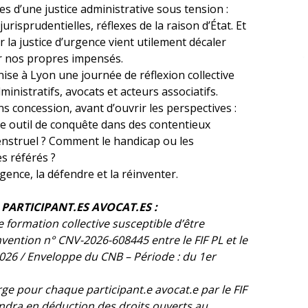
les d’une justice administrative sous tension :
risprudentielles, réflexes de la raison d’État. Et
r la justice d’urgence vient utilement décaler
ur nos propres impensés.
ise à Lyon une journée de réflexion collective
inistratifs, avocats et acteurs associatifs.
 concession, avant d’ouvrir les perspectives :
e outil de conquête dans des contentieux
enstruel ? Comment le handicap ou les
s référés ?
nce, la défendre et la réinventer.
PARTICIPANT.ES AVOCAT.ES :
 formation collective susceptible d’être
onvention
n° CNV-2026-608445 entre le FIF PL et le
2026 / Enveloppe du CNB – Période : du 1er
e pour chaque participant.e avocat.e par le FIF
endra en déduction des droits ouverts au