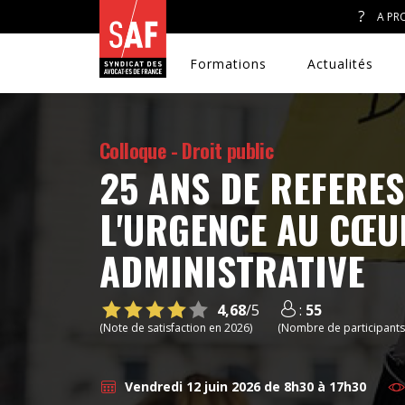
A PR
Formations
Actualités
Colloque - Droit public
25 ANS DE REFERES
A. J. ET ACCÈS AU DROIT
L'URGENCE AU CŒUR
CONGRÈS DU SAF
ADMINISTRATIVE
DÉFENSE PÉNALE
4,68
/5
:
55
(Note de satisfaction en 2026)
(Nombre de participants
DISCRIMINATIONS
Vendredi 12 juin 2026 de 8h30 à 17h30
DROIT DE LA FAMILLE