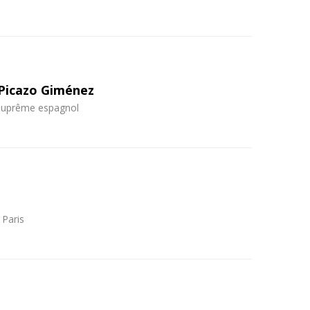
-Picazo Giménez
 suprême espagnol
 Paris