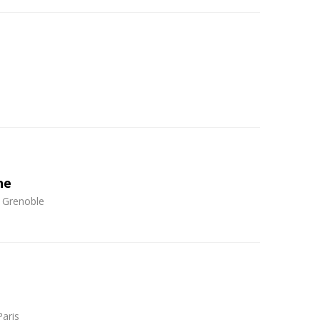
ne
 Grenoble
Paris