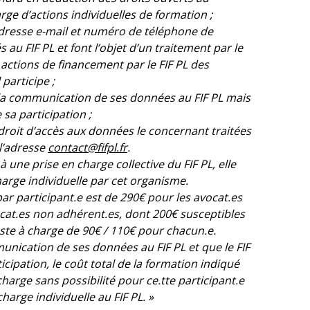
arge d’actions individuelles de formation ;
dresse e-mail et numéro de téléphone de
u FIF PL et font l’objet d’un traitement par le
s actions de financement par le FIF PL des
participe ;
 la communication de ses données au FIF PL mais
 sa participation ;
droit d’accès aux données le concernant traitées
 l’adresse
contact@fifpl.fr
.
 une prise en charge collective du FIF PL, elle
harge individuelle par cet organisme.
par participant.e est de 290€
pour les avocat.es
cat.es non adhérent.es, dont 200€
susceptibles
reste à charge de 90€ / 110€ pour chacun.e.
munication de ses données au FIF PL et que le FIF
cipation, le coût total de la formation indiqué
harge sans possibilité pour ce.tte participant.e
arge individuelle au FIF PL. »