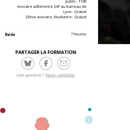
public : 110€
Avocat·e adhérent·e SAF au barreau de
Lyon : Gratuit
NUMÉRIQUE
Elève-avocat·e, étudiant·e : Gratuit
POLICE / MAINTIEN DE L'ORDRE
Durée
7 heures
PROCÉDURE CIVILE
PARTAGER LA FORMATION
Une question ?
Nous contacter