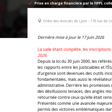
Prise en charge financière par le FIFPL coll
DROIT DES ÉTRANGERS
Ordre des Avocats de Lyon - 176 rue de Cr
DROIT DES MINEURS
Dernière mise à jour le 17 juin 2026
DROIT INTERNATIONAL
La salle étant complète, les inscription
2026
.
Depuis la loi du 30 juin 2000, les réfé
les rapports entre les justiciables et l’É
d’urgence sont devenues des outils inco
fondamentales, mais aussi le révélateur 
administrative. Derrière les promesses d
des désillusions tenaces, des angles mo
retournée contre ceux qu’elle était cen
Présentés comme une avancée majeure po
permis des victoires emblématiques dan