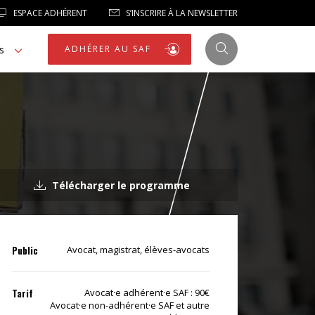
ESPACE ADHÉRENT
S’INSCRIRE À LA NEWSLETTER
s
ADHÉRER AU SAF
JUSTICE
Télécharger le programme
LIBERTÉS
LIBERTÉS PUBLIQUES
Public
Avocat, magistrat, élèves-avocats
LOGEMENT
Tarif
Avocat·e adhérent·e SAF : 90€
Avocat·e non-adhérent·e SAF et autre
NOTRE HOMMAGE