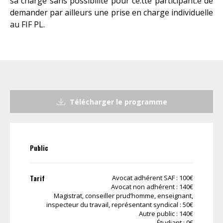
sa charge sans possibilité pour ce.tte participant.e de
demander par ailleurs une prise en charge individuelle
au FIF PL.
Télécharger le programme
Public
Tarif
Avocat adhérent SAF : 100€
Avocat non adhérent : 140€
Magistrat, conseiller prud’homme, enseignant,
inspecteur du travail, représentant syndical : 50€
Autre public : 140€
Étudiant : 0€