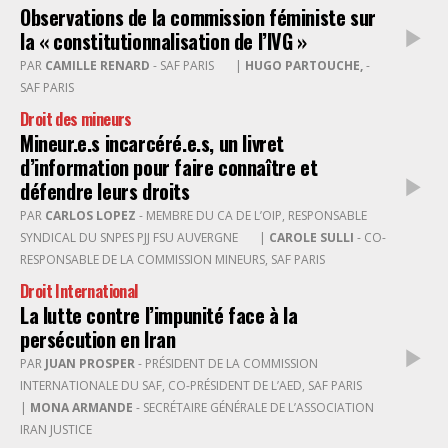
Observations de la commission féministe sur
la « constitutionnalisation de l’IVG »
PAR
CAMILLE RENARD
- SAF PARIS
|
HUGO PARTOUCHE,
-
SAF PARIS
Droit des mineurs
Mineur.e.s incarcéré.e.s, un livret
d’information pour faire connaître et
défendre leurs droits
PAR
CARLOS LOPEZ
- MEMBRE DU CA DE L’OIP, RESPONSABLE
SYNDICAL DU SNPES PJJ FSU AUVERGNE
|
CAROLE SULLI
- CO-
RESPONSABLE DE LA COMMISSION MINEURS, SAF PARIS
Droit International
La lutte contre l’impunité face à la
persécution en Iran
PAR
JUAN PROSPER
- PRÉSIDENT DE LA COMMISSION
INTERNATIONALE DU SAF, CO-PRÉSIDENT DE L’AED, SAF PARIS
|
MONA ARMANDE
- SECRÉTAIRE GÉNÉRALE DE L’ASSOCIATION
IRAN JUSTICE