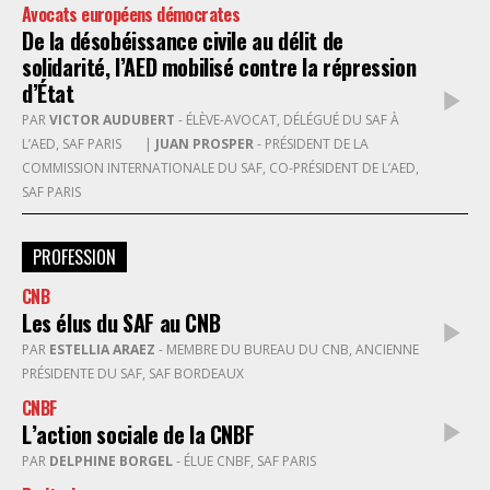
Avocats européens démocrates
De la désobéissance civile au délit de
solidarité, l’AED mobilisé contre la répression
d’État
PAR
VICTOR AUDUBERT
- ÉLÈVE-AVOCAT, DÉLÉGUÉ DU SAF À
L’AED, SAF PARIS
|
JUAN PROSPER
- PRÉSIDENT DE LA
COMMISSION INTERNATIONALE DU SAF, CO-PRÉSIDENT DE L’AED,
SAF PARIS
PROFESSION
CNB
Les élus du SAF au CNB
PAR
ESTELLIA ARAEZ
- MEMBRE DU BUREAU DU CNB, ANCIENNE
PRÉSIDENTE DU SAF, SAF BORDEAUX
CNBF
L’action sociale de la CNBF
PAR
DELPHINE BORGEL
- ÉLUE CNBF, SAF PARIS