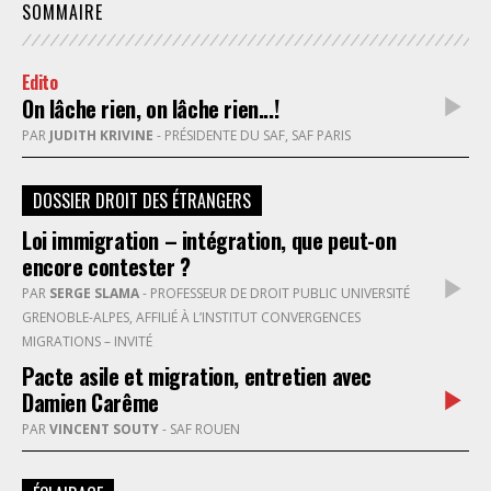
SOMMAIRE
Edito
On lâche rien, on lâche rien...!
PAR
JUDITH KRIVINE
- PRÉSIDENTE DU SAF, SAF PARIS
DOSSIER DROIT DES ÉTRANGERS
Loi immigration – intégration, que peut-on
encore contester ?
PAR
SERGE SLAMA
- PROFESSEUR DE DROIT PUBLIC UNIVERSITÉ
GRENOBLE-ALPES, AFFILIÉ À L’INSTITUT CONVERGENCES
MIGRATIONS – INVITÉ
Pacte asile et migration, entretien avec
Damien Carême
PAR
VINCENT SOUTY
- SAF ROUEN