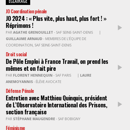
ÉCLAIRAGE
JO Coordination pénale
JO 2024 : « Plus vite, plus haut, plus fort ! »
Réprimons !
PAR
AGATHE GRENOUILLET
- SAF SEINE-SAINT-DENIS
|
GUILLAUME ARNAUD
- MEMBRES DE L’ÉQUIPE DE
COORDINATION, SAF SEINE-SAINT-DENIS
Droit social
De Pôle Emploi à France Travail, on prend les
mêmes et on fait pire
PAR
FLORENT HENNEQUIN
- SAF PARIS
|
LAURE
ANEMOYANNIS
- ÉLÈVE AVOCATE
Défense Pénale
Entretien avec Matthieu Quinquis, président
de L’Observatoire International des Prisons,
section française
PAR
STÉPHANE MAUGENDRE
- SAF BOBIGNY
Féminisme