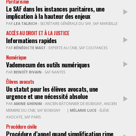
Paritarisme
Le SAF dans les instances paritaires, une
implication à la hauteur des enjeux
PAR
LEA TALRICH
- SECRÉTAIRE GÉNÉRALE DU SAF, SAF MARSEILLE
ACCÈS AU DROIT ET À LA JUSTICE
Informations rapides
PAR
BÉNÉDICTE MAST
- EXPERTE AU CNB, SAF COUTANCES
Numérique
Vademecum des outils numériques
PAR
BENOÎT RIVAIN
- SAF NANTES
Élèves avocats
Un statut pour les élèves avocats, une
urgence et une nécessité absolue
PAR
AMINE GHENIM
- ANCIEN BÂTONNIER DE BOBIGNY, ANCIEN
MEMBRE DU CNB, SAF BOBIGNY
|
MÉLANIE LUCE
- ÉLÈVE
AVOCATE, SAF PARIS
Procédure civile
Procédure d’appel quand simplification rime