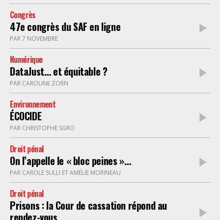
Congrès
47e congrès du SAF en ligne
PAR 7 NOVEMBRE
Numérique
DataJust… et équitable ?
PAR CAROLINE ZORN
Environnement
ÉCOCIDE
PAR CHRISTOPHE SGRO
Droit pénal
On l’appelle le « bloc peines »…
PAR CAROLE SULLI ET AMÉLIE MORINEAU
Droit pénal
Prisons : la Cour de cassation répond au
rendez-vous