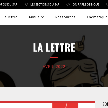
OPOS DU SAF
LES SECTIONS DU SAF
ON PARLE DE NOUS
La lettre
Annuaire
Ressources
Thématique
LA LETTRE
DROIT PUBLIC
DROIT SOCIAL
AVRIL 2022
ENVIRONNEMENT/SANTÉ
EVÈNEMENTS
SO
EXERCICE PROFESSIONNEL