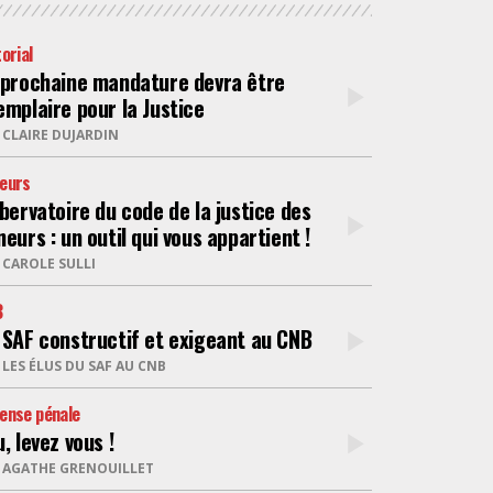
NUMÉRIQUE
torial
 prochaine mandature devra être
emplaire pour la Justice
POLICE / MAINTIEN DE L'ORDRE
R
CLAIRE DUJARDIN
PROCÉDURE CIVILE
eurs
obervatoire du code de la justice des
eurs : un outil qui vous appartient !
R
CAROLE SULLI
B
 SAF constructif et exigeant au CNB
R
LES ÉLUS DU SAF AU CNB
ense pénale
, levez vous !
R
AGATHE GRENOUILLET