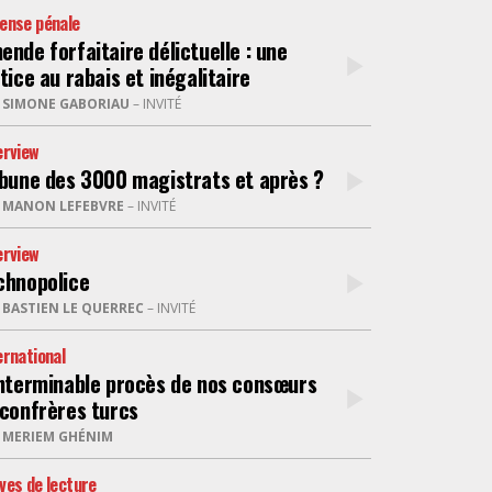
ense pénale
ende forfaitaire délictuelle : une
tice au rabais et inégalitaire
R
SIMONE GABORIAU
– INVITÉ
erview
ibune des 3000 magistrats et après ?
R
MANON LEFEBVRE
– INVITÉ
erview
chnopolice
R
BASTIEN LE QUERREC
– INVITÉ
ernational
interminable procès de nos consœurs
 confrères turcs
R
MERIEM GHÉNIM
ves de lecture