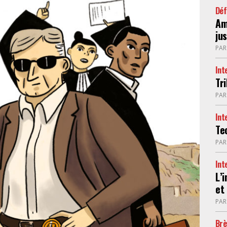
Déf
Am
jus
PA
Int
Tr
PA
Int
Te
PA
Int
L’
et
PA
Brè