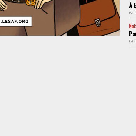
À 
PA
No
Pa
PA