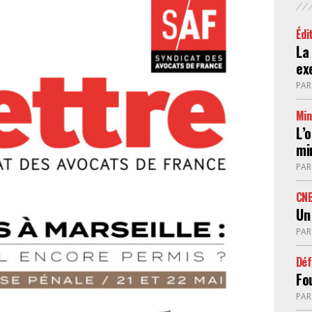
FÉMINISTE
Édi
La
ex
HOSPITALISATION
SANS CONSENTEMENT
PA
Min
L’
min
PA
CN
Un
PA
Déf
Fou
PA