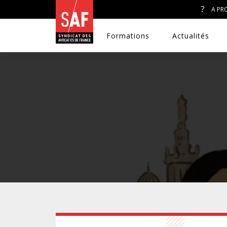
A PR
Formations
Actualités
A. J. ET ACCÈS AU DROIT
CONGRÈS DU SAF
DÉFENSE PÉNALE
DISCRIMINATIONS
DROIT DE LA FAMILLE