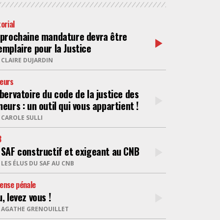
NUMÉRIQUE
torial
 prochaine mandature devra être
emplaire pour la Justice
POLICE / MAINTIEN DE L'ORDRE
R
CLAIRE DUJARDIN
PROCÉDURE CIVILE
eurs
obervatoire du code de la justice des
eurs : un outil qui vous appartient !
R
CAROLE SULLI
B
 SAF constructif et exigeant au CNB
R
LES ÉLUS DU SAF AU CNB
ense pénale
, levez vous !
R
AGATHE GRENOUILLET