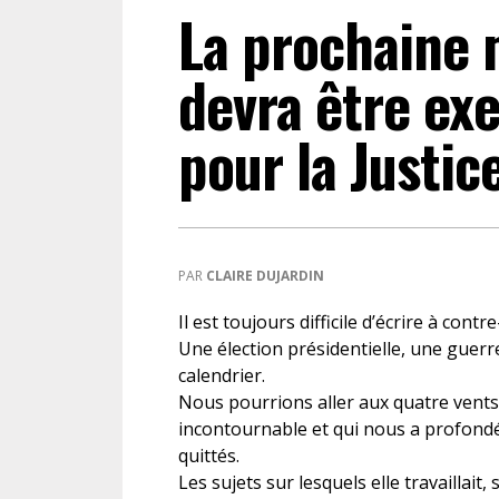
La prochaine
DROIT DES ÉTRANGERS
devra être ex
DROIT DES MINEURS
pour la Justic
DROIT INTERNATIONAL
PAR
CLAIRE DUJARDIN
Il est toujours difficile d’écrire à contr
Une élection présidentielle, une guerr
calendrier.
Nous pourrions aller aux quatre vents 
incontournable et qui nous a profondé
quittés.
Les sujets sur lesquels elle travaillai