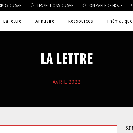
OPOS DU SAF
LES SECTIONS DU SAF
ON PARLE DE NOUS
La lettre
Annuaire
Ressources
Thématique
LA LETTRE
DROIT PUBLIC
DROIT SOCIAL
AVRIL 2022
ENVIRONNEMENT/SANTÉ
EVÈNEMENTS
SO
EXERCICE PROFESSIONNEL