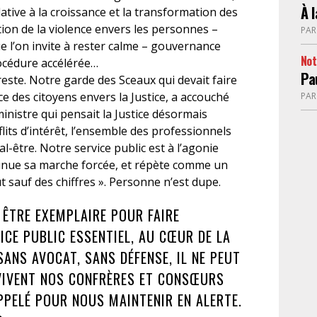
À 
elative à la croissance et la transformation des
ion de la violence envers les personnes –
PA
 l’on invite à rester calme – gouvernance
No
rocédure accélérée…
Pa
 reste. Notre garde des Sceaux qui devait faire
e des citoyens envers la Justice, a accouché
PA
ministre qui pensait la Justice désormais
flits d’intérêt, l’ensemble des professionnels
al-être. Notre service public est à l’agonie
ontinue sa marche forcée, et répète comme un
t sauf des chiffres ». Personne n’est dupe.
ÊTRE EXEMPLAIRE POUR FAIRE
CE PUBLIC ESSENTIEL, AU CŒUR DE LA
SANS AVOCAT, SANS DÉFENSE, IL NE PEUT
 VIVENT NOS CONFRÈRES ET CONSŒURS
PPELÉ POUR NOUS MAINTENIR EN ALERTE.