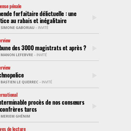
ense pénale
ende forfaitaire délictuelle : une
tice au rabais et inégalitaire
R
SIMONE GABORIAU
– INVITÉ
erview
ibune des 3000 magistrats et après ?
R
MANON LEFEBVRE
– INVITÉ
erview
chnopolice
R
BASTIEN LE QUERREC
– INVITÉ
ernational
interminable procès de nos consœurs
 confrères turcs
R
MERIEM GHÉNIM
ves de lecture