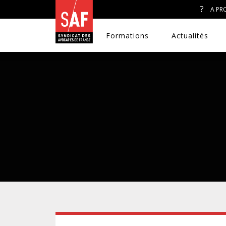
A PR
Formations
Actualités
A. J. ET ACCÈS AU DROIT
CONGRÈS DU SAF
DÉFENSE PÉNALE
DISCRIMINATIONS
DROIT DE LA FAMILLE