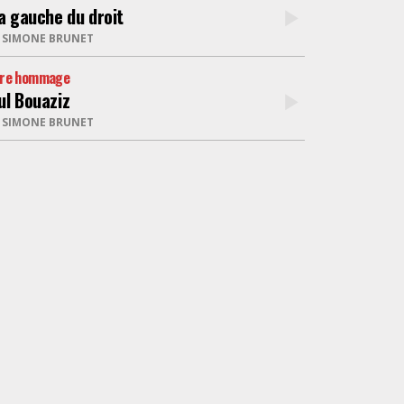
la gauche du droit
R
SIMONE BRUNET
tre hommage
ul Bouaziz
R
SIMONE BRUNET