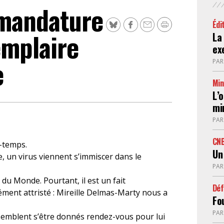
 mandature
FÉMINISTE
Édi
emplaire
La
ex
HOSPITALISATION
e
SANS CONSENTEMENT
PA
Min
L’
min
PA
CN
e-temps.
Un
e, un virus viennent s’immiscer dans le
PA
du Monde. Pourtant, il est un fait
Déf
ment attristé : Mireille Delmas-Marty nous a
Fou
PA
t, semblent s’être donnés rendez-vous pour lui