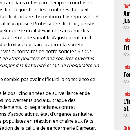
rant dans cet espace-temps si court et si
Déf
fin : la question des frontières, l’accueil
Am
tat de droit vers l’exception et le répressif… et
jus
alité » apaisée.Professeure de droit, juriste
PA
appeler que le droit devait être au cœur des
ouvait être une variable d’ajustement, qu’il
Int
 du droit » pour faire avancer la société.
Tr
érives autoritaires de notre société :
« Tout
PA
 en États policiers et nos sociétés ouvertes
uspend la fraternité et fait de l’hospitalité un
Int
Te
e semble pas avoir effleuré la conscience de
PA
s le dos : cinq années de surveillance et de
Int
es mouvements sociaux, traque des
L’
ndements, loi séparatisme, contrat
et
ns d’associations, état d’urgence sanitaire,
PA
s populistes en réaction en chaîne aux faits
Brè
réation de la cellule de gendarmerie Demeter,