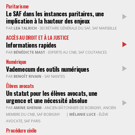
Paritarisme
Le SAF dans les instances paritaires, une
implication à la hauteur des enjeux
PAR
LEA TALRICH
- SECRÉTAIRE GÉNÉRALE DU SAF, SAF MARSEILLE
ACCÈS AU DROIT ET À LA JUSTICE
Informations rapides
PAR
BÉNÉDICTE MAST
- EXPERTE AU CNB, SAF COUTANCES
Numérique
Vademecum des outils numériques
PAR
BENOÎT RIVAIN
- SAF NANTES
Élèves avocats
Un statut pour les élèves avocats, une
urgence et une nécessité absolue
PAR
AMINE GHENIM
- ANCIEN BÂTONNIER DE BOBIGNY, ANCIEN
MEMBRE DU CNB, SAF BOBIGNY
|
MÉLANIE LUCE
- ÉLÈVE
AVOCATE, SAF PARIS
Procédure civile