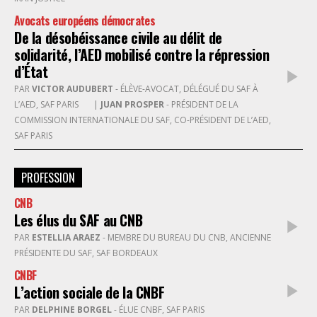
Avocats européens démocrates
De la désobéissance civile au délit de
solidarité, l’AED mobilisé contre la répression
d’État
PAR
VICTOR AUDUBERT
- ÉLÈVE-AVOCAT, DÉLÉGUÉ DU SAF À
L’AED, SAF PARIS
|
JUAN PROSPER
- PRÉSIDENT DE LA
COMMISSION INTERNATIONALE DU SAF, CO-PRÉSIDENT DE L’AED,
SAF PARIS
PROFESSION
CNB
Les élus du SAF au CNB
PAR
ESTELLIA ARAEZ
- MEMBRE DU BUREAU DU CNB, ANCIENNE
PRÉSIDENTE DU SAF, SAF BORDEAUX
CNBF
L’action sociale de la CNBF
PAR
DELPHINE BORGEL
- ÉLUE CNBF, SAF PARIS