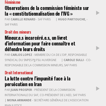
Féminisme
Observations de la commission féministe sur
la « constitutionnalisation de l’IVG »
PAR
CAMILLE RENARD
- SAF PARIS
|
HUGO PARTOUCHE,
-
SAF PARIS
Droit des mineurs
Mineur.e.s incarcéré.e.s, un livret
d’information pour faire connaître et
défendre leurs droits
PAR
CARLOS LOPEZ
- MEMBRE DU CA DE L’OIP, RESPONSABLE
SYNDICAL DU SNPES PJJ FSU AUVERGNE
|
CAROLE SULLI
- CO-
RESPONSABLE DE LA COMMISSION MINEURS, SAF PARIS
Droit International
La lutte contre l’impunité face à la
persécution en Iran
PAR
JUAN PROSPER
- PRÉSIDENT DE LA COMMISSION
INTERNATIONALE DU SAF, CO-PRÉSIDENT DE L’AED, SAF PARIS
|
MONA ARMANDE
- SECRÉTAIRE GÉNÉRALE DE L’ASSOCIATION
IRAN JUSTICE