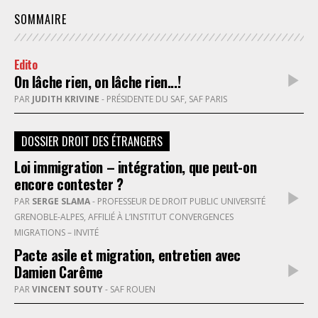
SOMMAIRE
Edito
On lâche rien, on lâche rien...!
PAR
JUDITH KRIVINE
- PRÉSIDENTE DU SAF, SAF PARIS
DOSSIER DROIT DES ÉTRANGERS
Loi immigration – intégration, que peut-on
encore contester ?
PAR
SERGE SLAMA
- PROFESSEUR DE DROIT PUBLIC UNIVERSITÉ
GRENOBLE-ALPES, AFFILIÉ À L’INSTITUT CONVERGENCES
MIGRATIONS – INVITÉ
Pacte asile et migration, entretien avec
Damien Carême
PAR
VINCENT SOUTY
- SAF ROUEN