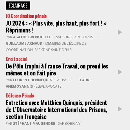
ÉCLAIRAGE
JO Coordination pénale
JO 2024 : « Plus vite, plus haut, plus fort ! »
Réprimons !
PAR
AGATHE GRENOUILLET
- SAF SEINE-SAINT-DENIS
|
GUILLAUME ARNAUD
- MEMBRES DE L’ÉQUIPE DE
COORDINATION, SAF SEINE-SAINT-DENIS
Droit social
De Pôle Emploi à France Travail, on prend les
mêmes et on fait pire
PAR
FLORENT HENNEQUIN
- SAF PARIS
|
LAURE
ANEMOYANNIS
- ÉLÈVE AVOCATE
Défense Pénale
Entretien avec Matthieu Quinquis, président
de L’Observatoire International des Prisons,
section française
PAR
STÉPHANE MAUGENDRE
- SAF BOBIGNY