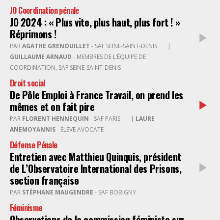
JO Coordination pénale
JO 2024 : « Plus vite, plus haut, plus fort ! »
Réprimons !
PAR
AGATHE GRENOUILLET
- SAF SEINE-SAINT-DENIS
|
GUILLAUME ARNAUD
- MEMBRES DE L’ÉQUIPE DE
COORDINATION, SAF SEINE-SAINT-DENIS
Droit social
De Pôle Emploi à France Travail, on prend les
mêmes et on fait pire
PAR
FLORENT HENNEQUIN
- SAF PARIS
|
LAURE
ANEMOYANNIS
- ÉLÈVE AVOCATE
Défense Pénale
Entretien avec Matthieu Quinquis, président
de L’Observatoire International des Prisons,
section française
PAR
STÉPHANE MAUGENDRE
- SAF BOBIGNY
Féminisme
Observations de la commission féministe sur