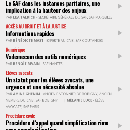
Le SAF dans les instances paritaires, une
implication à la hauteur des enjeux
PAR
LEA TALRICH
- SECRÉTAIRE GÉNÉRALE DU SAF, SAF MARSEILLE
ACCÈS AU DROIT ET À LA JUSTICE
Informations rapides
PAR
BÉNÉDICTE MAST
- EXPERTE AU CNB, SAF COUTANCES
Numérique
Vademecum des outils numériques
PAR
BENOÎT RIVAIN
- SAF NANTES
Élèves avocats
Un statut pour les élèves avocats, une
urgence et une nécessité absolue
PAR
AMINE GHENIM
- ANCIEN BÂTONNIER DE BOBIGNY, ANCIEN
MEMBRE DU CNB, SAF BOBIGNY
|
MÉLANIE LUCE
- ÉLÈVE
AVOCATE, SAF PARIS
Procédure civile
Procédure d’appel quand simplification rime
avec complexification