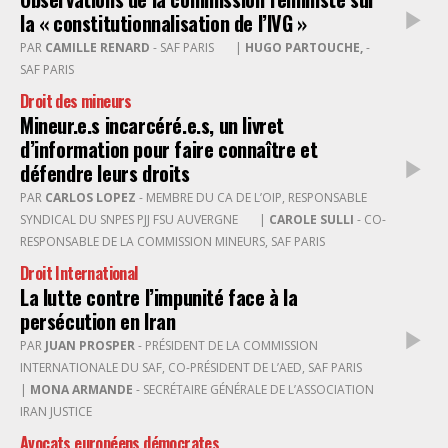
la « constitutionnalisation de l’IVG »
PAR
CAMILLE RENARD
- SAF PARIS
|
HUGO PARTOUCHE,
-
SAF PARIS
Droit des mineurs
Mineur.e.s incarcéré.e.s, un livret
d’information pour faire connaître et
défendre leurs droits
PAR
CARLOS LOPEZ
- MEMBRE DU CA DE L’OIP, RESPONSABLE
SYNDICAL DU SNPES PJJ FSU AUVERGNE
|
CAROLE SULLI
- CO-
RESPONSABLE DE LA COMMISSION MINEURS, SAF PARIS
Droit International
La lutte contre l’impunité face à la
persécution en Iran
PAR
JUAN PROSPER
- PRÉSIDENT DE LA COMMISSION
INTERNATIONALE DU SAF, CO-PRÉSIDENT DE L’AED, SAF PARIS
|
MONA ARMANDE
- SECRÉTAIRE GÉNÉRALE DE L’ASSOCIATION
IRAN JUSTICE
Avocats européens démocrates