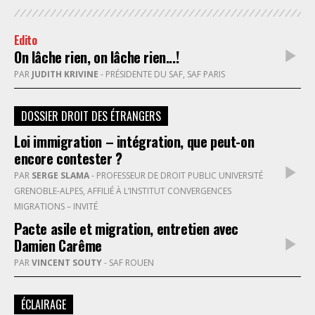
Edito
On lâche rien, on lâche rien...!
PAR
JUDITH KRIVINE
- PRÉSIDENTE DU SAF, SAF PARIS
DOSSIER DROIT DES ÉTRANGERS
Loi immigration – intégration, que peut-on
encore contester ?
PAR
SERGE SLAMA
- PROFESSEUR DE DROIT PUBLIC UNIVERSITÉ
GRENOBLE-ALPES, AFFILIÉ À L’INSTITUT CONVERGENCES
MIGRATIONS – INVITÉ
Pacte asile et migration, entretien avec
Damien Carême
PAR
VINCENT SOUTY
- SAF ROUEN
ÉCLAIRAGE