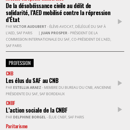
De la désobéissance civile au délit de
solidarité, l’AED mobilisé contre la répression
d’État
PAR
VICTOR AUDUBERT
- ÉLÈVE-AVOCAT, DÉLÉGUÉ DU SAF À
L’AED, SAF PARIS
|
JUAN PROSPER
- PRÉSIDENT DE LA
COMMISSION INTERNATIONALE DU SAF, CO-PRÉSIDENT DE L’AED,
SAF PARIS
PROFESSION
CNB
Les élus du SAF au CNB
PAR
ESTELLIA ARAEZ
- MEMBRE DU BUREAU DU CNB, ANCIENNE
PRÉSIDENTE DU SAF, SAF BORDEAUX
CNBF
L’action sociale de la CNBF
PAR
DELPHINE BORGEL
- ÉLUE CNBF, SAF PARIS
Paritarisme