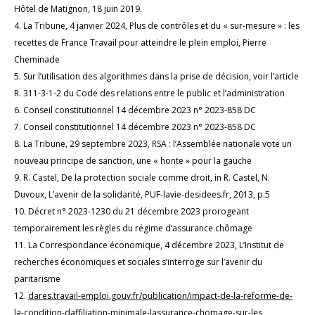
Hôtel de Matignon, 18 juin 2019.
4. La Tribune, 4 janvier 2024, Plus de contrôles et du « sur-mesure » : les
recettes de France Travail pour atteindre le plein emploi, Pierre
Cheminade
5. Sur l’utilisation des algorithmes dans la prise de décision, voir l’article
R. 311-3-1-2 du Code des relations entre le public et l’administration
6. Conseil constitutionnel 14 décembre 2023 n° 2023-858 DC
7. Conseil constitutionnel 14 décembre 2023 n° 2023-858 DC
8. La Tribune, 29 septembre 2023, RSA : l’Assemblée nationale vote un
nouveau principe de sanction, une « honte » pour la gauche
9. R. Castel, De la protection sociale comme droit, in R. Castel, N.
Duvoux, L’avenir de la solidarité, PUF-lavie-desidees.fr, 2013, p.5
10. Décret n° 2023-1230 du 21 décembre 2023 prorogeant
temporairement les règles du régime d’assurance chômage
11. La Correspondance économique, 4 décembre 2023, L’Institut de
recherches économiques et sociales s’interroge sur l’avenir du
paritarisme
12.
dares.travail-emploi.gouv.fr/publication/impact-de-la-reforme-de-
la-condition-daffiliation-minimale-lassurance-chomage-sur-les