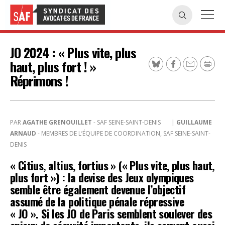
JO 2024 : « Plus vite, plus
haut, plus fort ! »
Réprimons !
PAR
AGATHE GRENOUILLET
- SAF SEINE-SAINT-DENIS
|
GUILLAUME
ARNAUD
- MEMBRES DE L’ÉQUIPE DE COORDINATION, SAF SEINE-SAINT-
DENIS
« Citius, altius, fortius » (« Plus vite, plus haut,
plus fort ») : la devise des Jeux olympiques
semble être également devenue l’objectif
assumé de la politique pénale répressive
« JO ». Si les JO de Paris semblent soulever des