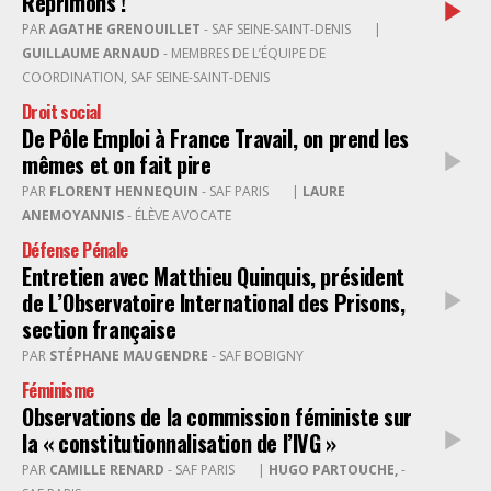
Réprimons !
PAR
AGATHE GRENOUILLET
- SAF SEINE-SAINT-DENIS
|
GUILLAUME ARNAUD
- MEMBRES DE L’ÉQUIPE DE
COORDINATION, SAF SEINE-SAINT-DENIS
Droit social
De Pôle Emploi à France Travail, on prend les
mêmes et on fait pire
PAR
FLORENT HENNEQUIN
- SAF PARIS
|
LAURE
ANEMOYANNIS
- ÉLÈVE AVOCATE
Défense Pénale
Entretien avec Matthieu Quinquis, président
de L’Observatoire International des Prisons,
section française
PAR
STÉPHANE MAUGENDRE
- SAF BOBIGNY
Féminisme
Observations de la commission féministe sur
la « constitutionnalisation de l’IVG »
PAR
CAMILLE RENARD
- SAF PARIS
|
HUGO PARTOUCHE,
-