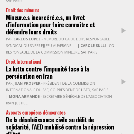
SAF PARIS
Droit des mineurs
Mineur.e.s incarcéré.e.s, un livret
d’information pour faire connaître et
défendre leurs droits
PAR
CARLOS LOPEZ
- MEMBRE DU CA DE L’OIP, RESPONSABLE
SYNDICAL DU SNPES PJJ FSU AUVERGNE
|
CAROLE SULLI
- CO-
RESPONSABLE DE LA COMMISSION MINEURS, SAF PARIS
Droit International
La lutte contre l’impunité face à la
persécution en Iran
PAR
JUAN PROSPER
- PRÉSIDENT DE LA COMMISSION
INTERNATIONALE DU SAF, CO-PRÉSIDENT DE L’AED, SAF PARIS
|
MONA ARMANDE
- SECRÉTAIRE GÉNÉRALE DE L’ASSOCIATION
IRAN JUSTICE
Avocats européens démocrates
De la désobéissance civile au délit de
solidarité, l’AED mobilisé contre la répression