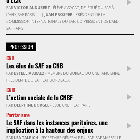
d’État
PAR
VICTOR AUDUBERT
- ÉLÈVE-AVOCAT, DÉLÉGUÉ DU SAF À
L’AED, SAF PARIS
|
JUAN PROSPER
- PRÉSIDENT DE LA
COMMISSION INTERNATIONALE DU SAF, CO-PRÉSIDENT DE L’AED,
SAF PARIS
PROFESSION
CNB
Les élus du SAF au CNB
PAR
ESTELLIA ARAEZ
- MEMBRE DU BUREAU DU CNB, ANCIENNE
PRÉSIDENTE DU SAF, SAF BORDEAUX
CNBF
L’action sociale de la CNBF
PAR
DELPHINE BORGEL
- ÉLUE CNBF, SAF PARIS
Paritarisme
Le SAF dans les instances paritaires, une
implication à la hauteur des enjeux
PAR
LEA TALRICH
- SECRÉTAIRE GÉNÉRALE DU SAF, SAF MARSEILLE