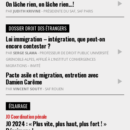
On lâche rien, on lâche rien...!
PAR
JUDITH KRIVINE
- PRÉSIDENTE DU SAF, SAF PARIS
DOSSIER DROIT DES ÉTRANGERS
Loi immigration – intégration, que peut-on
encore contester ?
PAR
SERGE SLAMA
- PROFESSEUR DE DROIT PUBLIC UNIVERSITÉ
GRENOBLE-ALPES, AFFILIÉ À L’INSTITUT CONVERGENCES
MIGRATIONS – INVITÉ
Pacte asile et migration, entretien avec
Damien Carême
PAR
VINCENT SOUTY
- SAF ROUEN
ÉCLAIRAGE
JO Coordination pénale
JO 2024 : « Plus vite, plus haut, plus fort ! »