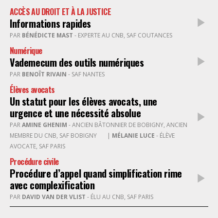
ACCÈS AU DROIT ET À LA JUSTICE
Informations rapides
PAR
BÉNÉDICTE MAST
- EXPERTE AU CNB, SAF COUTANCES
Numérique
Vademecum des outils numériques
PAR
BENOÎT RIVAIN
- SAF NANTES
Élèves avocats
Un statut pour les élèves avocats, une
urgence et une nécessité absolue
PAR
AMINE GHENIM
- ANCIEN BÂTONNIER DE BOBIGNY, ANCIEN
MEMBRE DU CNB, SAF BOBIGNY
|
MÉLANIE LUCE
- ÉLÈVE
AVOCATE, SAF PARIS
Procédure civile
Procédure d’appel quand simplification rime
avec complexification
PAR
DAVID VAN DER VLIST
- ÉLU AU CNB, SAF PARIS