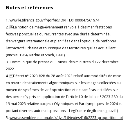
Notes et références
1.
www.legifrance.gouv.fr/jorf/id/JORFTEXT000047561974
2. La notion de méga-événement renvoie à des manifestations
festives ponctuelles ou récurrentes avec une durée déterminée,
d’envergure internationale et planifiées dans l’optique de renforcer
l’attractivité urbaine et touristique des territoires qui les accueillent
(Ritchie, 1984; Ritchie et Smith, 1991)
3. Communiqué de presse du Conseil des ministres du 22 décembre
2022
4. Décret n° 2023-828 du 28 août 2023 relatif aux modalités de mise
en œuvre des traitements algorithmiques sur les images collectées au
moyen de systèmes de vidéoprotection et de caméras installées sur
des aéronefs, pris en application de l’article 10 de la loi n° 2023-380 du
19 mai 2023 relative aux jeux Olympiques et Paralympiques de 2024 et
portant diverses autres dispositions – Légifrance (legifrance.gouv.fr)
5.
www.assemblee-nationale.fr/dyn/16/textes/l16b2223_proposition-loi