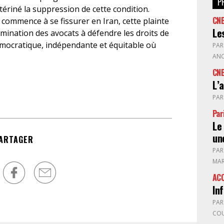
P
tériné la suppression de cette condition.
CN
commence à se fissurer en Iran, cette plainte
Le
mination des avocats à défendre les droits de
émocratique, indépendante et équitable où
PA
ANC
CN
L’
PA
Par
Le
un
ARTAGER
PA
MAR
ACC
In
PA
CO