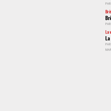
PA
Brè
Br
PA
La 
La
PA
MAR