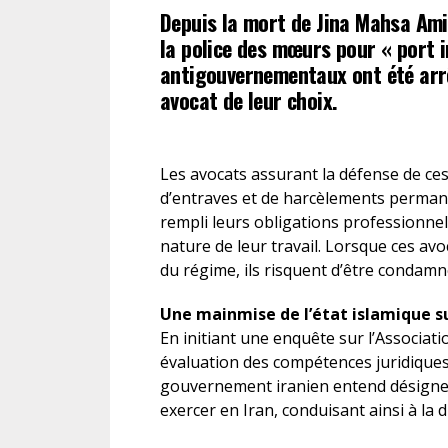
Depuis la mort de Jina Mahsa Amin
la police des mœurs pour « port i
DROIT DES ÉTRANGERS
antigouvernementaux ont été arrê
avocat de leur choix.
DROIT DES MINEURS
DROIT INTERNATIONAL
Les avocats assurant la défense de ces 
d’entraves et de harcèlements perman
rempli leurs obligations professionne
nature de leur travail. Lorsque ces avo
du régime, ils risquent d’être condam
Une mainmise de l’état islamique su
En initiant une enquête sur l’Associat
évaluation des compétences juridiques 
gouvernement iranien entend désigner
exercer en Iran, conduisant ainsi à la