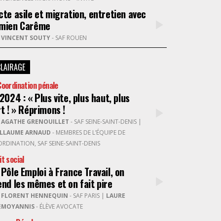
cte asile et migration, entretien avec
NUMÉRIQUE
mien Carême
R
VINCENT SOUTY
- SAF ROUEN
POLICE / MAINTIEN DE L'ORDRE
CLAIRAGE
PROCÉDURE CIVILE
Coordination pénale
2024 : « Plus vite, plus haut, plus
rt ! » Réprimons !
R
AGATHE GRENOUILLET
- SAF SEINE-SAINT-DENIS
|
ILLAUME ARNAUD
- MEMBRES DE L’ÉQUIPE DE
RDINATION, SAF SEINE-SAINT-DENIS
it social
 Pôle Emploi à France Travail, on
end les mêmes et on fait pire
R
FLORENT HENNEQUIN
- SAF PARIS
|
LAURE
EMOYANNIS
- ÉLÈVE AVOCATE