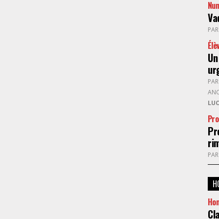
Num
Va
PA
Élè
Un
ur
PA
ANC
LU
Pro
Pr
ri
PA
H
Ho
Cl