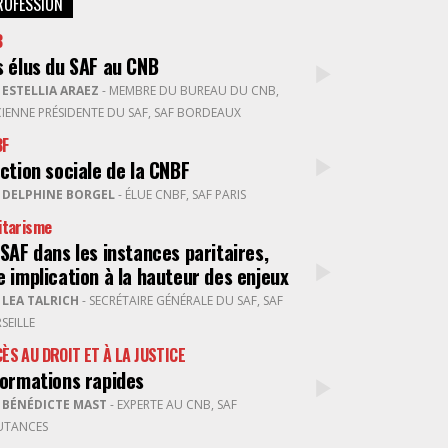
ROFESSION
B
s élus du SAF au CNB
R
ESTELLIA ARAEZ
- MEMBRE DU BUREAU DU CNB,
IENNE PRÉSIDENTE DU SAF, SAF BORDEAUX
BF
action sociale de la CNBF
R
DELPHINE BORGEL
- ÉLUE CNBF, SAF PARIS
itarisme
 SAF dans les instances paritaires,
e implication à la hauteur des enjeux
R
LEA TALRICH
- SECRÉTAIRE GÉNÉRALE DU SAF, SAF
SEILLE
ÈS AU DROIT ET À LA JUSTICE
formations rapides
R
BÉNÉDICTE MAST
- EXPERTE AU CNB, SAF
UTANCES