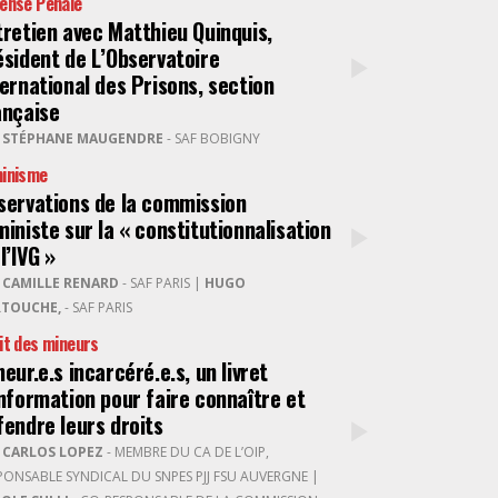
ense Pénale
tretien avec Matthieu Quinquis,
ésident de L’Observatoire
ternational des Prisons, section
ançaise
R
STÉPHANE MAUGENDRE
- SAF BOBIGNY
inisme
servations de la commission
ministe sur la « constitutionnalisation
l’IVG »
R
CAMILLE RENARD
- SAF PARIS
|
HUGO
RTOUCHE,
- SAF PARIS
it des mineurs
eur.e.s incarcéré.e.s, un livret
information pour faire connaître et
fendre leurs droits
R
CARLOS LOPEZ
- MEMBRE DU CA DE L’OIP,
PONSABLE SYNDICAL DU SNPES PJJ FSU AUVERGNE
|