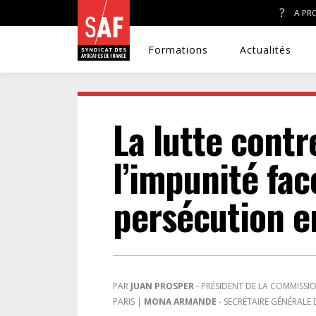
A PR
Formations
Actualités
La lutte contr
A. J. ET ACCÈS AU DROIT
l’impunité fac
CONGRÈS DU SAF
persécution e
DÉFENSE PÉNALE
DISCRIMINATIONS
PAR
JUAN PROSPER
- PRÉSIDENT DE LA COMMISSIO
PARIS
|
MONA ARMANDE
- SECRÉTAIRE GÉNÉRALE 
DROIT DE LA FAMILLE