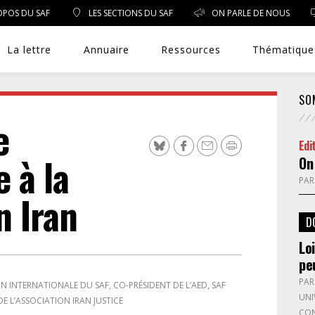
OPOS DU SAF
LES SECTIONS DU SAF
ON PARLE DE NOUS
La lettre
Annuaire
Ressources
Thématique
SO
e
Edi
DROIT PUBLIC
e à la
On 
PA
DROIT SOCIAL
n Iran
D
ENVIRONNEMENT/SANTÉ
Lo
pe
EVÈNEMENTS
PA
N INTERNATIONALE DU SAF, CO-PRÉSIDENT DE L’AED, SAF
UNI
DE L’ASSOCIATION IRAN JUSTICE
EXERCICE PROFESSIONNEL
CON