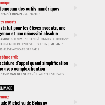
érique
demecum des outils numériques
R
BENOÎT RIVAIN
- SAF NANTES
ves avocats
 statut pour les élèves avocats, une
gence et une nécessité absolue
R
AMINE GHENIM
- ANCIEN BÂTONNIER DE BOBIGNY,
IEN MEMBRE DU CNB, SAF BOBIGNY
|
MÉLANIE
CE
- ÉLÈVE AVOCATE, SAF PARIS
cédure civile
océdure d’appel quand simplification
me avec complexification
R
DAVID VAN DER VLIST
- ÉLU AU CNB, SAF PARIS
OMMAGE
mmage
aude Michel vu de Bobigny