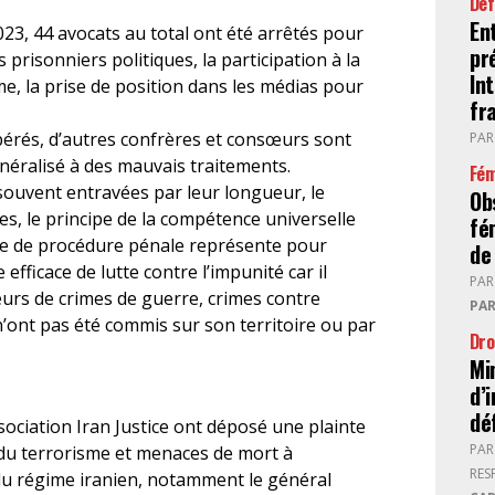
Déf
En
23, 44 avocats au total ont été arrêtés pour
pr
s prisonniers politiques, la participation à la
In
me, la prise de position dans les médias pour
fr
bérés, d’autres confrères et consœurs sont
PA
néralisé à des mauvais traitements.
Fém
souvent entravées par leur longueur, le
Ob
s, le principe de la compétence universelle
fé
code de procédure pénale représente pour
de 
efficace de lutte contre l’impunité car il
PA
eurs de crimes de guerre, crimes contre
PA
n’ont pas été commis sur son territoire ou par
Dro
Min
d’
dé
sociation Iran Justice ont déposé une plainte
PA
 du terrorisme et menaces de mort à
RES
 du régime iranien, notamment le général