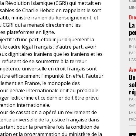
CAR
la Révolution Islamique (CGRI) qui mettait en
MIN
nsables de Charlie Hebdo en rappelant le sort
Dro
atib, ministre iranien du Renseignement, et
La
du CGRI qui a menacé directement les
pe
des plateformes en ligne.
tif : d’une part, établir juridiquement la
PA
le cadre légal français ; d’autre part, avoir
INT
PAR
x dignitaires iraniens que les iraniens et les
L’A
refusent de se soumettre à la terreur.
ompétence universelle en droit français sont
Avo
tre efficacement l’impunité. En effet, l’auteur
De
ellement en France, le monopole des
sol
our pénale internationale doit au préalable
ré
er ledit crime et ce dernier doit être prévu
PA
ention internationale.
SAF
Cour de cassation a opéré un revirement de
LA 
nce universelle de la justice française dans
PRÉ
cartant pour la première fois la condition de
ntation et la programmation du ministère de la