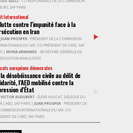
OLE SULLI
- CO-RESPONSABLE DE LA COMMISSION
EURS, SAF PARIS
it International
 lutte contre l’impunité face à la
rsécution en Iran
R
JUAN PROSPER
- PRÉSIDENT DE LA COMMISSION
ERNATIONALE DU SAF, CO-PRÉSIDENT DE L’AED, SAF
IS
|
MONA ARMANDE
- SECRÉTAIRE GÉNÉRALE DE
SSOCIATION IRAN JUSTICE
cats européens démocrates
 la désobéissance civile au délit de
idarité, l’AED mobilisé contre la
pression d’État
R
VICTOR AUDUBERT
- ÉLÈVE-AVOCAT, DÉLÉGUÉ DU
 À L’AED, SAF PARIS
|
JUAN PROSPER
- PRÉSIDENT DE
COMMISSION INTERNATIONALE DU SAF, CO-
SIDENT DE L’AED, SAF PARIS