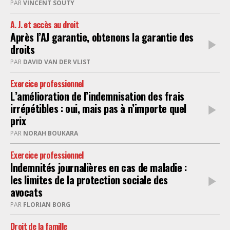
PAR
VINCENT SOUTY
A. J. et accès au droit
Après l’AJ garantie, obtenons la garantie des
droits
PAR
DAVID VAN DER VLIST
Exercice professionnel
L’amélioration de l’indemnisation des frais
irrépétibles : oui, mais pas à n’importe quel
prix
PAR
NORAH BOUKARA
Exercice professionnel
Indemnités journalières en cas de maladie :
les limites de la protection sociale des
avocats
PAR
FLORIAN BORG
Droit de la famille