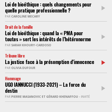
Loi de bioéthique : quels changements pour
quelle pratique professionnelle ?
PAR
CAROLINE MECARY
Droit de la famille
Loi de bioéthique : quand la « PMA pour
toutes » sert les intérêts de l’hétéronorme
PAR
SARAH KHOURY-CARDOSO
Tribune libre
La justice face à la présomption d’innocence
PAR
OLIVIA DUFOUR
Hommage
UGO IANNUCCI (1933-2021) – La force du
destin
PAR
PIERRE MASANOVIC ET GÉRARD KHENAFFOU
– INVITÉ