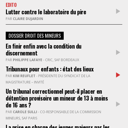
EDITO
Lutter contre le laboratoire du pire
PAR
CLAIRE DUJARDIN
DOSSIER DROIT DES MINEURS
En finir enfin avec la condition du
discernement
PAR
PHILIPPE LAFAYE
- CRIC, SAF BORDEAUX
Tribunaux pour enfants : état des lieux
PAR
KIM REUFLET
- PRÉSIDENTE DU SYNDICAT DE LA
MAGISTRATURE – INVITÉ
Un tribunal correctionnel peut-il placer en
détention provisoire un mineur de 13 à moins
de 16 ans ?
PAR
CAROLE SULLI
- CO-RESPONSABLE DE LA COMMISSION
MINEURS, SAF PARIS
La prise en charge des jeunes majeurs par les