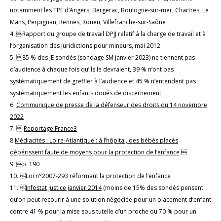
notamment les TPE d’Angers, Bergerac, Boulogne-sur-mer, Chartres, Le
Mans, Perpignan, Rennes, Rouen, Villefranche-sur-Saône
4. Rapport du groupe de travail DPJJ relatif à la charge de travail et à
l’organisation des juridictions pour mineurs, mai 2012.
5. 85 % des JE sondés (sondage SM janvier 2023) ne tiennent pas
d’audience à chaque fois qu’ils le devraient, 39 % n’ont pas
systématiquement de greffier à l’audience et 45 % n’entendent pas
systématiquement les enfants doués de discernement
6.
Communique de presse de la défenseur des droits du 14 novembre
2022
7. 
Reportage France3
8.
Médiacités : Loire-Atlantique : à l’hôpital, des bébés placés
dépérissent faute de moyens pour la protection de l’enfance

9. p. 190
10. Loi n°2007-293 réformant la protection de l’enfance
11. 
Infostat Justice janvier 2014
(moins de 15% des sondés pensent
qu’on peut recourir à une solution négociée pour un placement d’enfant
contre 41 % pour la mise sous tutelle d’un proche ou 70 % pour un