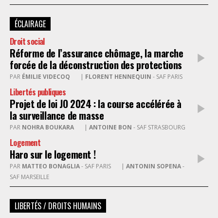
ÉCLAIRAGE
Droit social
Réforme de l’assurance chômage, la marche
forcée de la déconstruction des protections
PAR
ÉMILIE VIDECOQ
|
FLORENT HENNEQUIN
- SAF PARIS
Libertés publiques
Projet de loi JO 2024 : la course accélérée à
la surveillance de masse
PAR
NOHRA BOUKARA
|
ANTOINE BON
- SAF STRASBOURG
Logement
Haro sur le logement !
PAR
MATTEO BONAGLIA
- SAF PARIS
|
ANTONIN SOPENA
-
SAF MARSEILLE
LIBERTÉS / DROITS HUMAINS