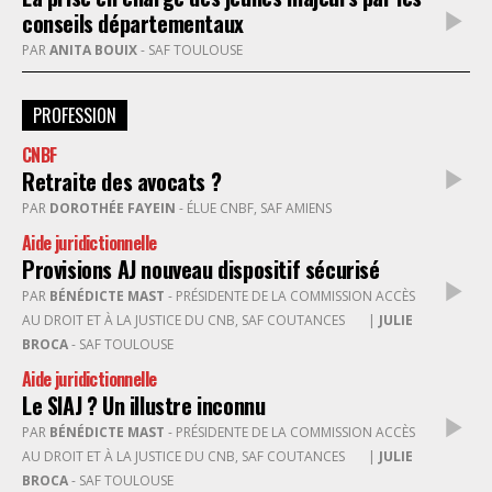
conseils départementaux
PAR
ANITA BOUIX
- SAF TOULOUSE
PROFESSION
CNBF
Retraite des avocats ?
PAR
DOROTHÉE FAYEIN
- ÉLUE CNBF, SAF AMIENS
Aide juridictionnelle
Provisions AJ nouveau dispositif sécurisé
PAR
BÉNÉDICTE MAST
- PRÉSIDENTE DE LA COMMISSION ACCÈS
AU DROIT ET À LA JUSTICE DU CNB, SAF COUTANCES
|
JULIE
BROCA
- SAF TOULOUSE
Aide juridictionnelle
Le SIAJ ? Un illustre inconnu
PAR
BÉNÉDICTE MAST
- PRÉSIDENTE DE LA COMMISSION ACCÈS
AU DROIT ET À LA JUSTICE DU CNB, SAF COUTANCES
|
JULIE
BROCA
- SAF TOULOUSE