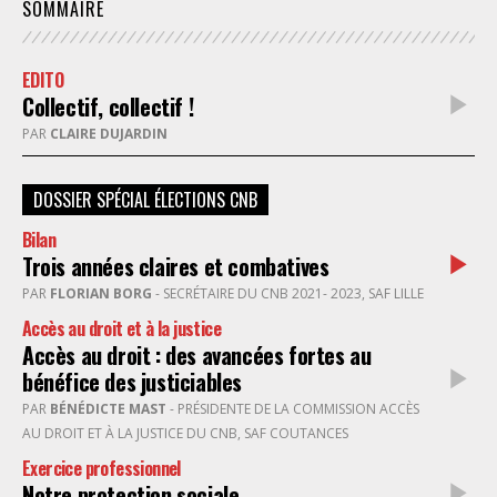
SOMMAIRE
EDITO
Collectif, collectif !
PAR
CLAIRE DUJARDIN
DOSSIER SPÉCIAL ÉLECTIONS CNB
Bilan
Trois années claires et combatives
PAR
FLORIAN BORG
- SECRÉTAIRE DU CNB 2021- 2023, SAF LILLE
Accès au droit et à la justice
Accès au droit : des avancées fortes au
bénéfice des justiciables
PAR
BÉNÉDICTE MAST
- PRÉSIDENTE DE LA COMMISSION ACCÈS
AU DROIT ET À LA JUSTICE DU CNB, SAF COUTANCES
Exercice professionnel
Notre protection sociale