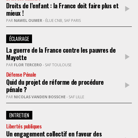
Droits de l’enfant : la France doit faire plus et
mieux !
PAR
NAWEL OUMER
- ÉLUE CNB, SAF PARIS
ÉCLAIRAGE
La guerre de la France contre les pauvres de
Mayotte
PAR
FLOR TERCERO
- SAF TOULOUSE
Défense Pénale
Quid du projet de réforme de procédure
pénale ?
PAR
NICOLAS VANDEN BOSSCHE
- SAF LILLE
ENTRETIEN
Libertés publiques
Un engagement collectif en faveur des