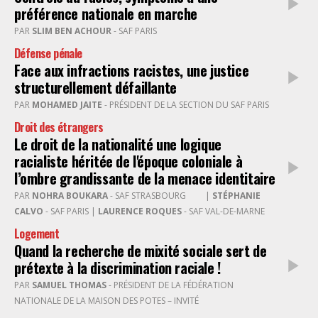
préférence nationale en marche
PAR
SLIM BEN ACHOUR
- SAF PARIS
Défense pénale
Face aux infractions racistes, une justice
structurellement défaillante
PAR
MOHAMED JAITE
- PRÉSIDENT DE LA SECTION DU SAF PARIS
Droit des étrangers
Le droit de la nationalité une logique
racialiste héritée de l'époque coloniale à
l’ombre grandissante de la menace identitaire
PAR
NOHRA BOUKARA
- SAF STRASBOURG
|
STÉPHANIE
CALVO
- SAF PARIS |
LAURENCE ROQUES
- SAF VAL-DE-MARNE
Logement
Quand la recherche de mixité sociale sert de
prétexte à la discrimination raciale !
PAR
SAMUEL THOMAS
- PRÉSIDENT DE LA FÉDÉRATION
NATIONALE DE LA MAISON DES POTES – INVITÉ