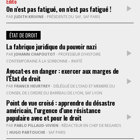
Edito
On n’est pas fatigué, on n’est pas fatigué !
PAR
JUDITH KRIVINE
- PRÉSIDENTE DU SAF, SAF PARIS
ÉTAT DE DROIT
La fabrique juridique du pouvoir nazi
PAR
JOHANN CHAPOUTOT
- PROFESSEUR D’HISTOIRE
CONTEMPORAINE À LA SORBONNE – INVITÉ
Avocat·es en danger : exercer aux marges de
l’État de droit
PAR
FRANCK HEURTREY
- DÉLÉGUÉ DE L’OIAD ET MEMBRE DU
CONSEIL DE L’ORDRE DU BARREAU DE LYON, SAF LYON
Point de vue croisé : apprendre du désastre
américain, l’urgence d’une résistance
populaire avec et pour le droit
PAR
PABLO PILLAUD-VIVIEN
- RÉDACTEUR EN CHEF DE REGARDS
|
HUGO PARTOUCHE
- SAF PARIS