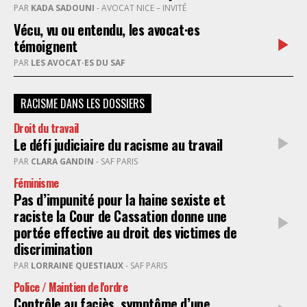
PAR
KADA SADOUNI
- AVOCAT NICE – INVITÉ
Vécu, vu ou entendu, les avocat·es
témoignent
PAR
LES AVOCAT·ES DU SAF
RACISME DANS LES DOSSIERS
Droit du travail
Le défi judiciaire du racisme au travail
PAR
CLARA GANDIN
- SAF PARIS
Féminisme
Pas d’impunité pour la haine sexiste et
raciste la Cour de Cassation donne une
portée effective au droit des victimes de
discrimination
PAR
LORRAINE QUESTIAUX
- SAF PARIS
Police / Maintien de l'ordre
Contrôle au faciès, symptôme d’une