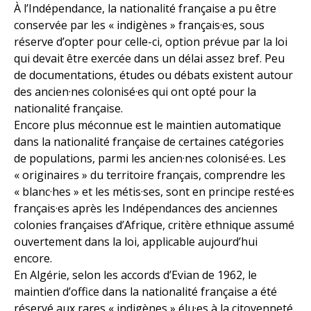
À l’Indépendance, la nationalité française a pu être
conservée par les « indigènes » français·es, sous
réserve d’opter pour celle-ci, option prévue par la loi
qui devait être exercée dans un délai assez bref. Peu
de documentations, études ou débats existent autour
des ancien·nes colonisé·es qui ont opté pour la
nationalité française.
Encore plus méconnue est le maintien automatique
dans la nationalité française de certaines catégories
de populations, parmi les ancien·nes colonisé·es. Les
« originaires » du territoire français, comprendre les
« blanc·hes » et les métis·ses, sont en principe resté·es
français·es après les Indépendances des anciennes
colonies françaises d’Afrique, critère ethnique assumé
ouvertement dans la loi, applicable aujourd’hui
encore.
En Algérie, selon les accords d’Evian de 1962, le
maintien d’office dans la nationalité française a été
réservé aux rares « indigènes » élu·es à la citoyenneté