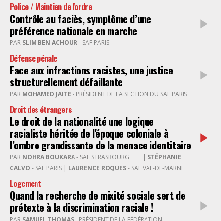
Police / Maintien de l'ordre
Contrôle au faciès, symptôme d’une
préférence nationale en marche
PAR
SLIM BEN ACHOUR
- SAF PARIS
Défense pénale
Face aux infractions racistes, une justice
structurellement défaillante
PAR
MOHAMED JAITE
- PRÉSIDENT DE LA SECTION DU SAF PARIS
Droit des étrangers
Le droit de la nationalité une logique
racialiste héritée de l'époque coloniale à
l’ombre grandissante de la menace identitaire
PAR
NOHRA BOUKARA
- SAF STRASBOURG
|
STÉPHANIE
CALVO
- SAF PARIS |
LAURENCE ROQUES
- SAF VAL-DE-MARNE
Logement
Quand la recherche de mixité sociale sert de
prétexte à la discrimination raciale !
PAR
SAMUEL THOMAS
- PRÉSIDENT DE LA FÉDÉRATION