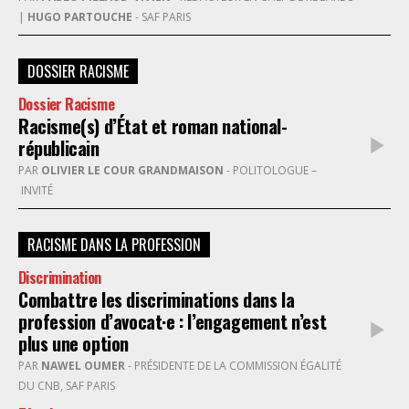
|
HUGO PARTOUCHE
- SAF PARIS
DOSSIER RACISME
Dossier Racisme
Racisme(s) d’État et roman national-
républicain
PAR
OLIVIER LE COUR GRANDMAISON
- POLITOLOGUE –
INVITÉ
RACISME DANS LA PROFESSION
Discrimination
Combattre les discriminations dans la
profession d’avocat·e : l’engagement n’est
plus une option
PAR
NAWEL OUMER
- PRÉSIDENTE DE LA COMMISSION ÉGALITÉ
DU CNB, SAF PARIS