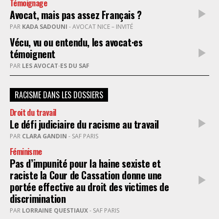
Témoignage
Avocat, mais pas assez Français ?
PAR
KADA SADOUNI
- AVOCAT NICE – INVITÉ
Vécu, vu ou entendu, les avocat·es
témoignent
PAR
LES AVOCAT·ES DU SAF
RACISME DANS LES DOSSIERS
Droit du travail
Le défi judiciaire du racisme au travail
PAR
CLARA GANDIN
- SAF PARIS
Féminisme
Pas d’impunité pour la haine sexiste et
raciste la Cour de Cassation donne une
portée effective au droit des victimes de
discrimination
PAR
LORRAINE QUESTIAUX
- SAF PARIS