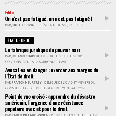
Edito
On n’est pas fatigué, on n’est pas fatigué !
PAR
JUDITH KRIVINE
- PRÉSIDENTE DU SAF, SAF PARIS
ÉTAT DE DROIT
La fabrique juridique du pouvoir nazi
PAR
JOHANN CHAPOUTOT
- PROFESSEUR D’HISTOIRE
CONTEMPORAINE À LA SORBONNE – INVITÉ
Avocat·es en danger : exercer aux marges de
l’État de droit
PAR
FRANCK HEURTREY
- DÉLÉGUÉ DE L’OIAD ET MEMBRE DU
CONSEIL DE L’ORDRE DU BARREAU DE LYON, SAF LYON
Point de vue croisé : apprendre du désastre
américain, l’urgence d’une résistance
populaire avec et pour le droit
PAR
PABLO PILLAUD-VIVIEN
- RÉDACTEUR EN CHEF DE REGARDS