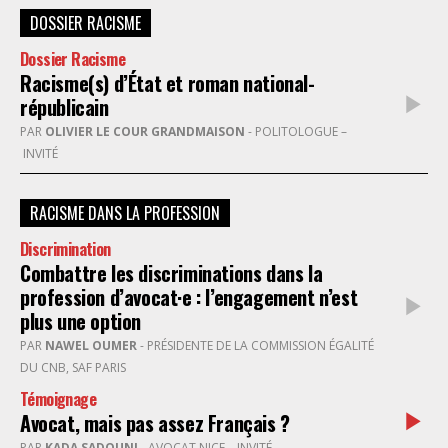
DOSSIER RACISME
Dossier Racisme
Racisme(s) d’État et roman national-
républicain
PAR
OLIVIER LE COUR GRANDMAISON
- POLITOLOGUE –
INVITÉ
RACISME DANS LA PROFESSION
Discrimination
Combattre les discriminations dans la
profession d’avocat·e : l’engagement n’est
plus une option
PAR
NAWEL OUMER
- PRÉSIDENTE DE LA COMMISSION ÉGALITÉ
DU CNB, SAF PARIS
Témoignage
Avocat, mais pas assez Français ?
PAR
KADA SADOUNI
- AVOCAT NICE – INVITÉ