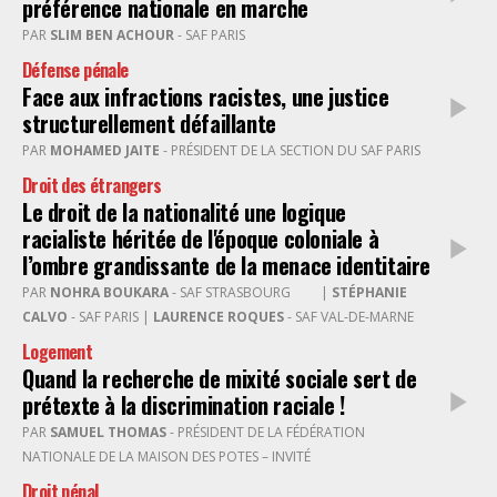
préférence nationale en marche
PAR
SLIM BEN ACHOUR
- SAF PARIS
Défense pénale
Face aux infractions racistes, une justice
structurellement défaillante
PAR
MOHAMED JAITE
- PRÉSIDENT DE LA SECTION DU SAF PARIS
Droit des étrangers
Le droit de la nationalité une logique
racialiste héritée de l'époque coloniale à
l’ombre grandissante de la menace identitaire
PAR
NOHRA BOUKARA
- SAF STRASBOURG
|
STÉPHANIE
CALVO
- SAF PARIS |
LAURENCE ROQUES
- SAF VAL-DE-MARNE
Logement
Quand la recherche de mixité sociale sert de
prétexte à la discrimination raciale !
PAR
SAMUEL THOMAS
- PRÉSIDENT DE LA FÉDÉRATION
NATIONALE DE LA MAISON DES POTES – INVITÉ
Droit pénal