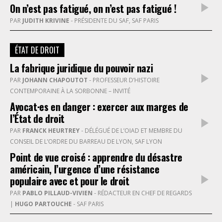
On n’est pas fatigué, on n’est pas fatigué !
PAR
JUDITH KRIVINE
- PRÉSIDENTE DU SAF, SAF PARIS
ÉTAT DE DROIT
La fabrique juridique du pouvoir nazi
PAR
JOHANN CHAPOUTOT
- PROFESSEUR D’HISTOIRE
CONTEMPORAINE À LA SORBONNE – INVITÉ
Avocat·es en danger : exercer aux marges de
l’État de droit
PAR
FRANCK HEURTREY
- DÉLÉGUÉ DE L’OIAD ET MEMBRE DU
CONSEIL DE L’ORDRE DU BARREAU DE LYON, SAF LYON
Point de vue croisé : apprendre du désastre
américain, l’urgence d’une résistance
populaire avec et pour le droit
PAR
PABLO PILLAUD-VIVIEN
- RÉDACTEUR EN CHEF DE REGARDS
|
HUGO PARTOUCHE
- SAF PARIS