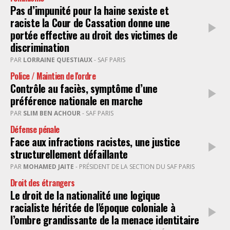
Pas d’impunité pour la haine sexiste et
raciste la Cour de Cassation donne une
portée effective au droit des victimes de
discrimination
PAR
LORRAINE QUESTIAUX
- SAF PARIS
Police / Maintien de l'ordre
Contrôle au faciès, symptôme d’une
préférence nationale en marche
PAR
SLIM BEN ACHOUR
- SAF PARIS
Défense pénale
Face aux infractions racistes, une justice
structurellement défaillante
PAR
MOHAMED JAITE
- PRÉSIDENT DE LA SECTION DU SAF PARIS
Droit des étrangers
Le droit de la nationalité une logique
racialiste héritée de l'époque coloniale à
l’ombre grandissante de la menace identitaire