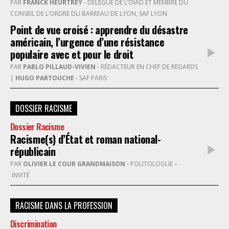
PAR
FRANCK HEURTREY
- DÉLÉGUÉ DE L’OIAD ET MEMBRE DU
CONSEIL DE L’ORDRE DU BARREAU DE LYON, SAF LYON
Point de vue croisé : apprendre du désastre
américain, l’urgence d’une résistance
populaire avec et pour le droit
PAR
PABLO PILLAUD-VIVIEN
- RÉDACTEUR EN CHEF DE REGARDS
|
HUGO PARTOUCHE
- SAF PARIS
DOSSIER RACISME
Dossier Racisme
Racisme(s) d’État et roman national-
républicain
PAR
OLIVIER LE COUR GRANDMAISON
- POLITOLOGUE –
INVITÉ
RACISME DANS LA PROFESSION
Discrimination