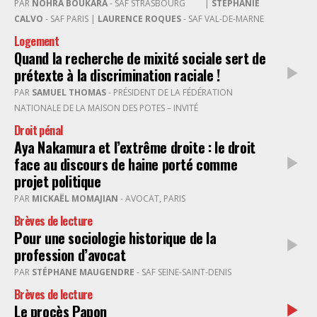
PAR
NOHRA BOUKARA
- SAF STRASBOURG
|
STÉPHANIE
CALVO
- SAF PARIS |
LAURENCE ROQUES
- SAF VAL-DE-MARNE
Logement
Quand la recherche de mixité sociale sert de
prétexte à la discrimination raciale !
PAR
SAMUEL THOMAS
- PRÉSIDENT DE LA FÉDÉRATION
NATIONALE DE LA MAISON DES POTES – INVITÉ
Droit pénal
Aya Nakamura et l’extrême droite : le droit
face au discours de haine porté comme
projet politique
PAR
MICKAËL MOMAJIAN
- AVOCAT, PARIS
Brèves de lecture
Pour une sociologie historique de la
profession d’avocat
PAR
STÉPHANE MAUGENDRE
- SAF SEINE-SAINT-DENIS
Brèves de lecture
Le procès Papon