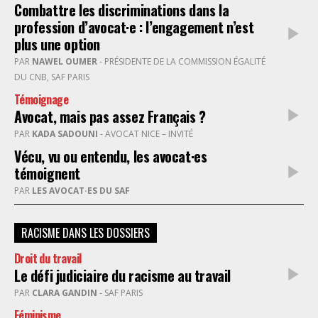
Combattre les discriminations dans la
profession d’avocat·e : l’engagement n’est
plus une option
PAR
NAWEL OUMER
- PRÉSIDENTE DE LA COMMISSION ÉGALITÉ
DU CNB, SAF PARIS
Témoignage
Avocat, mais pas assez Français ?
PAR
KADA SADOUNI
- AVOCAT NICE – INVITÉ
Vécu, vu ou entendu, les avocat·es
témoignent
PAR
LES AVOCAT·ES DU SAF
RACISME DANS LES DOSSIERS
Droit du travail
Le défi judiciaire du racisme au travail
PAR
CLARA GANDIN
- SAF PARIS
Féminisme