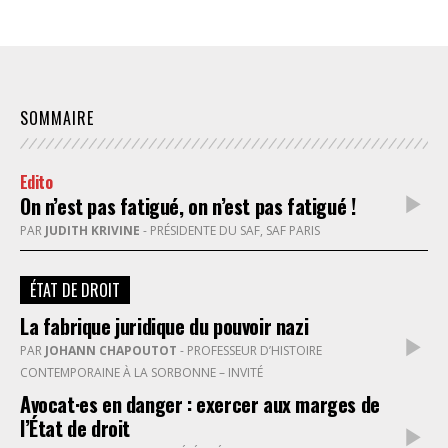
SOMMAIRE
Edito
On n’est pas fatigué, on n’est pas fatigué !
PAR
JUDITH KRIVINE
- PRÉSIDENTE DU SAF, SAF PARIS
ÉTAT DE DROIT
La fabrique juridique du pouvoir nazi
PAR
JOHANN CHAPOUTOT
- PROFESSEUR D’HISTOIRE
CONTEMPORAINE À LA SORBONNE – INVITÉ
Avocat·es en danger : exercer aux marges de
l’État de droit