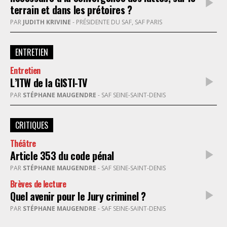
terrain et dans les prétoires ?
PAR
JUDITH KRIVINE
- PRÉSIDENTE DU SAF, SAF PARIS
ENTRETIEN
Entretien
L’ITW de la GISTI-TV
PAR
STÉPHANE MAUGENDRE
- SAF SEINE-SAINT-DENIS
CRITIQUES
Théâtre
Article 353 du code pénal
PAR
STÉPHANE MAUGENDRE
- SAF SEINE-SAINT-DENIS
Brèves de lecture
Quel avenir pour le Jury criminel ?
PAR
STÉPHANE MAUGENDRE
- SAF SEINE-SAINT-DENIS