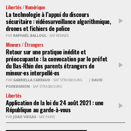
Libertés / Numérique
La technologie à l’appui du discours
sécuritaire : vidéosurveillance algorithmique,
drones et fichiers de police
PAR
RAPHAËL BALLOUL
- SAF RENNES
Mineurs / Étrangers
Retour sur une pratique inédite et
préoccupante : la convocation par le préfet
du Bas-Rhin des parents étrangers de
mineur·es interpellé·es
PAR
GABRIELLA CARRAUD
- SAF STRASBOURG
|
DAVID
POINSIGNON
- SAF STRASBOURG
Libertés
Application de la loi du 24 août 2021 : une
République au garde-à-vous
PAR
JOAO VIEGAS
- SAF PARIS