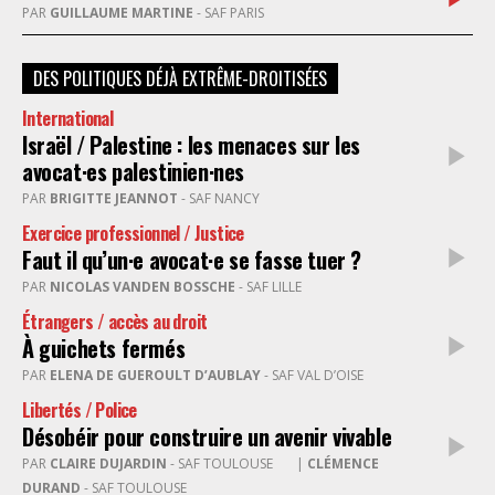
PAR
GUILLAUME MARTINE
- SAF PARIS
DES POLITIQUES DÉJÀ EXTRÊME-DROITISÉES
International
Israël / Palestine : les menaces sur les
avocat·es palestinien·nes
PAR
BRIGITTE JEANNOT
- SAF NANCY
Exercice professionnel / Justice
Faut il qu’un·e avocat·e se fasse tuer ?
PAR
NICOLAS VANDEN BOSSCHE
- SAF LILLE
Étrangers / accès au droit
À guichets fermés
PAR
ELENA DE GUEROULT D’AUBLAY
- SAF VAL D’OISE
Libertés / Police
Désobéir pour construire un avenir vivable
PAR
CLAIRE DUJARDIN
- SAF TOULOUSE
|
CLÉMENCE
DURAND
- SAF TOULOUSE