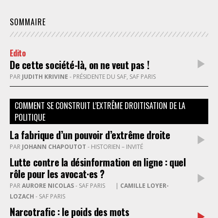
SOMMAIRE
Edito
De cette société-là, on ne veut pas !
PAR
JUDITH KRIVINE
- PRÉSIDENTE DU SAF, SAF PARIS
COMMENT SE CONSTRUIT L’EXTRÊME DROITISATION DE LA
POLITIQUE
La fabrique d’un pouvoir d’extrême droite
PAR
JOHANN CHAPOUTOT
- HISTORIEN – INVITÉ
Lutte contre la désinformation en ligne : quel
rôle pour les avocat·es ?
PAR
AURORE NICOLAS
- SAF PARIS
|
CAMILLE LOYER-
LOZACH
- SAF PARIS
Narcotrafic : le poids des mots