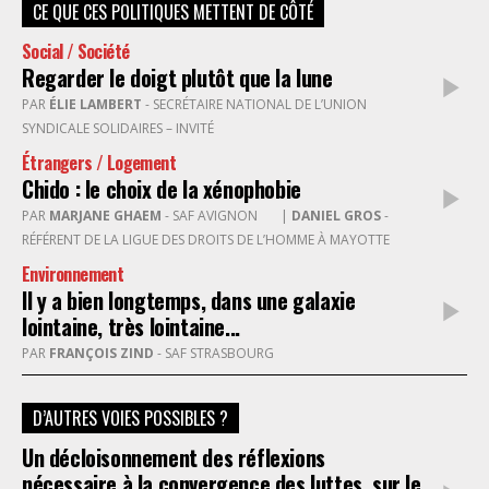
CE QUE CES POLITIQUES METTENT DE CÔTÉ
Social / Société
Regarder le doigt plutôt que la lune
PAR
ÉLIE LAMBERT
- SECRÉTAIRE NATIONAL DE L’UNION
SYNDICALE SOLIDAIRES – INVITÉ
Étrangers / Logement
Chido : le choix de la xénophobie
PAR
MARJANE GHAEM
- SAF AVIGNON
|
DANIEL GROS
-
RÉFÉRENT DE LA LIGUE DES DROITS DE L’HOMME À MAYOTTE
Environnement
Il y a bien longtemps, dans une galaxie
lointaine, très lointaine...
PAR
FRANÇOIS ZIND
- SAF STRASBOURG
D’AUTRES VOIES POSSIBLES ?
Un décloisonnement des réflexions
nécessaire à la convergence des luttes, sur le