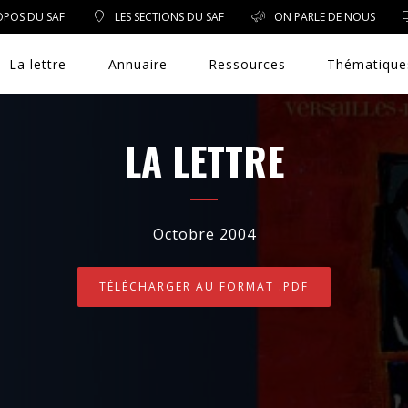
OPOS DU SAF
LES SECTIONS DU SAF
ON PARLE DE NOUS
La lettre
Annuaire
Ressources
Thématique
LA LETTRE
DROIT PUBLIC
Octobre 2004
DROIT SOCIAL
TÉLÉCHARGER AU FORMAT .PDF
ENVIRONNEMENT/SANTÉ
EVÈNEMENTS
EXERCICE PROFESSIONNEL