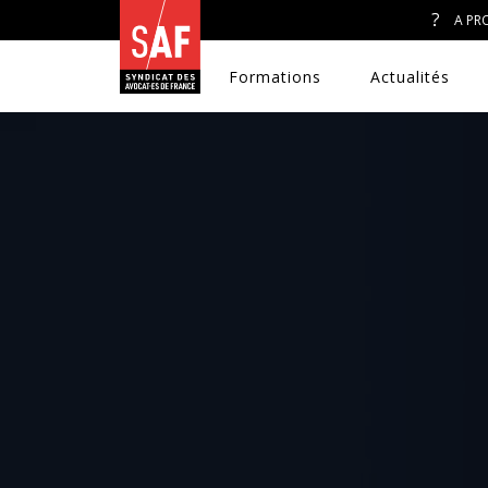
A PR
Formations
Actualités
A. J. ET ACCÈS AU DROIT
CONGRÈS DU SAF
DÉFENSE PÉNALE
DISCRIMINATIONS
DROIT DE LA FAMILLE