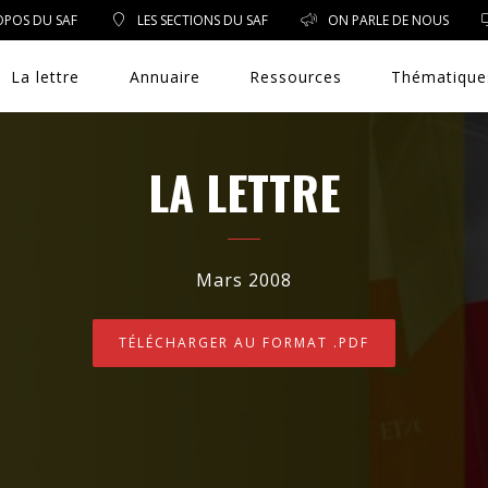
OPOS DU SAF
LES SECTIONS DU SAF
ON PARLE DE NOUS
La lettre
Annuaire
Ressources
Thématique
LA LETTRE
DROIT PUBLIC
Mars 2008
DROIT SOCIAL
TÉLÉCHARGER AU FORMAT .PDF
ENVIRONNEMENT/SANTÉ
EVÈNEMENTS
EXERCICE PROFESSIONNEL