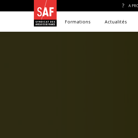
A PR
Formations
Actualités
A. J. ET ACCÈS AU DROIT
CONGRÈS DU SAF
DÉFENSE PÉNALE
DISCRIMINATIONS
DROIT DE LA FAMILLE