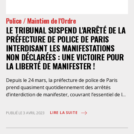
manquement aurait pu suffire au Conseil d’État pour
enjoindre au ministre de prendre toutes les mesures
nécessaires pour y mettre fin. Nos organisations
Police / Maintien de l'Ordre
avaient proposé des mesures simples : par exemple,
LE TRIBUNAL SUSPEND L'ARRÊTÉ DE LA
que le responsable d’unité sur place vérifie le respect
de cette
PRÉFECTURE DE POLICE DE PARIS
INTERDISANT LES MANIFESTATIONS
NON DÉCLARÉES : UNE VICTOIRE POUR
LA LIBERTÉ DE MANIFESTER !
Depuis le 24 mars, la préfecture de police de Paris
prend quasiment quotidiennement des arrêtés
d’interdiction de manifester, couvrant l’essentiel de la
ville, dissimulés en fonction des jours par : – un
affichage illisible devant la préfecture ; – des
LIRE LA SUITE
PUBLIÉ LE 3 AVRIL 2023
publications sur des sites internet différents ; – des
mises en ligne après le début de la période
d’interdiction, voire le lendemain. Cette stratégie