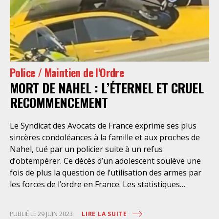
gueule », « t’en crèves deux trois, ça calmera les
autres », mais aussi une jubilation morbide face aux
blessures infligées (« faites-vous plaisir », « j’ai tiré 7
LBD j’en ai couché au moins 4 », journalistes et
manifestants traités de « pue-la-pisse »…) et dont le
caractère légitime de l’action a été conforté par la
Police / Maintien de l'Ordre
justice administrative (annulation des arrêtés
MORT DE NAHEL : L’ÉTERNEL ET CRUEL
d’autorisation environnementale par la cour
administrative d’appel de Bordeaux le 18 décembre
RECOMMENCEMENT
2024). L’enquête de l’Inspection générale de la
gendarmerie nationale, qui disposait de ces dizaines
Le Syndicat des Avocats de France exprime ses plus
d’heures de vidéos), pourtant saisie pour violences
sincères condoléances à la famille et aux proches de
par
Nahel, tué par un policier suite à un refus
d’obtempérer. Ce décès d’un adolescent soulève une
fois de plus la question de l’utilisation des armes par
les forces de l’ordre en France. Les statistiques
alarmantes révèlent une augmentation significative
du nombre de décès causés par la police au cours de
LIRE LA SUITE
PUBLIÉ LE 29 JUIN 2023