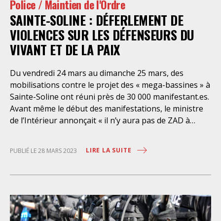
Police / Maintien de l'Ordre
notamment les observatoires des pratiques policières.
SAINTE-SOLINE : DÉFERLEMENT DE
Ce manquement participe à entretenir un sentiment
d’impunité dans l’exercice d’une violence abusive et
VIOLENCES SUR LES DÉFENSEURS DU
illégale, dont ont encore récemment fait
VIVANT ET DE LA PAIX
Du vendredi 24 mars au dimanche 25 mars, des
mobilisations contre le projet des « mega-bassines » à
Sainte-Soline ont réuni près de 30 000 manifestant.es.
Avant même le début des manifestations, le ministre
de l’Intérieur annonçait « il n’y aura pas de ZAD à
Sainte-Soline », désignant les mobilisations à venir
comme des actions de « l’ultra gauche et de l’extrême
LIRE LA SUITE
PUBLIÉ LE 28 MARS 2023
gauche », reprenant des termes policiers pour
désigner les militant.es écologistes, rappelant que « ce
ne sont pas les forces du désordre qui vont
l’emporter ». Le déploiement démesuré des forces de
l’ordre sur place est venu confirmer que le ministre de
l’Intérieur ne visait pas simplement à sécuriser une