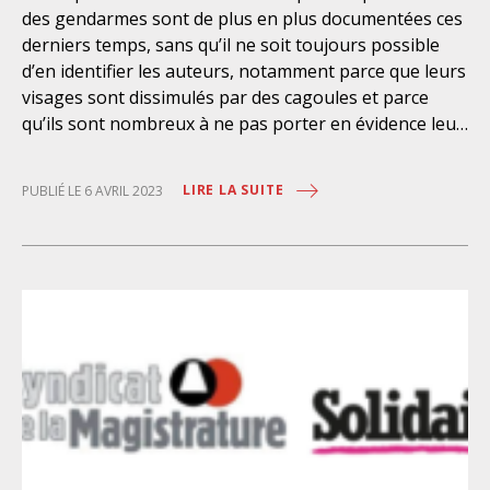
des gendarmes sont de plus en plus documentées ces
derniers temps, sans qu’il ne soit toujours possible
d’en identifier les auteurs, notamment parce que leurs
visages sont dissimulés par des cagoules et parce
qu’ils sont nombreux à ne pas porter en évidence leur
matricule, le juge des référés, saisi par l’ACAT-France,
la Ligue des droits de l’Homme, le Syndicat des avocats
LIRE LA SUITE
PUBLIÉ LE 6 AVRIL 2023
de France et le Syndicat de la magistrature, vient de
rejeter leur requête tendant à voir imposer ce port du
RIO (référentiel des identités et de l’organisation) de
façon effective, par une ordonnance du 5 avril 2023. Le
Conseil d’État constate que « l’obligation de port du
numéro d’identification n’a pas été respectée en
différentes occasions par des agents de la police
nationale pendant l’exécution de leurs missions, en
particulier lors d’opérations de maintien de l’ordre »,
et en déduit qu’il s’agit de manquements aux
dispositions réglementaires. Ce constat d’un grave