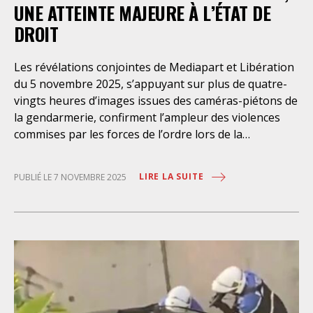
en considérant qu’en cas d’usage
UNE ATTEINTE MAJEURE À L’ÉTAT DE
DROIT
Les révélations conjointes de Mediapart et Libération
du 5 novembre 2025, s’appuyant sur plus de quatre-
vingts heures d’images issues des caméras-piétons de
la gendarmerie, confirment l’ampleur des violences
commises par les forces de l’ordre lors de la
manifestation de Sainte-Soline du 25 mars 2023. Ces
images attestent de la stratégie assumée, bien
LIRE LA SUITE
PUBLIÉ LE 7 NOVEMBRE 2025
identifiée par la LDH « d’empêcher l’accès à la bassine
quel qu’en soit le coût humain ». Elles montrent des
gendarmes qui ont effectué des tirs tendus de
grenades de gaz lacrymogènes et grenades
explosives, pourtant interdits, et sous les ordres et
encouragements de leurs chefs, des propos
insoutenables appelant à des violences contre les
manifestant·es tels que « faut leur tirer dans la