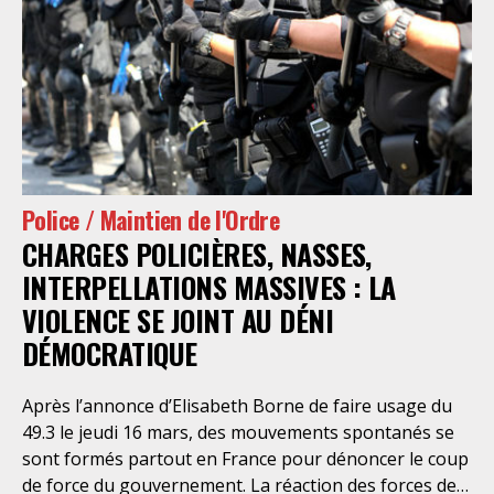
manifestation mais bien à la réprimer, comme l’avait
fait en son temps le Premier ministre Manuel Valls
face aux manifestant.es qui défendaient la zone
humide du Testet à Sivens. Les observateurs et
observatrices sur place indiquaient dans leur
première synthèse, « dès l’arrivée des cortèges sur le
site de la bassine, les gendarmes leur ont tiré dessus
avec des armes relevant de matériels de guerre : tirs
Police / Maintien de l'Ordre
de grenades lacrymogènes, grenades
CHARGES POLICIÈRES, NASSES,
assourdissantes, grenades explosives de type GM2L
et GENL, y compris des tirs de LBD40. Nous avons
INTERPELLATIONS MASSIVES : LA
observé des tirs au LBD40 depuis les quads en
VIOLENCE SE JOINT AU DÉNI
mouvement ». Le
DÉMOCRATIQUE
Après l’annonce d’Elisabeth Borne de faire usage du
49.3 le jeudi 16 mars, des mouvements spontanés se
sont formés partout en France pour dénoncer le coup
de force du gouvernement. La réaction des forces de