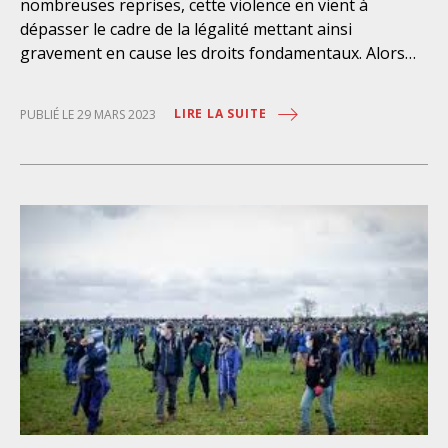
nombreuses reprises, cette violence en vient à
dépasser le cadre de la légalité mettant ainsi
gravement en cause les droits fondamentaux. Alors
que ces cas se multiplient, les enquêtes censées
pouvoir identifier l’agent ou l’agente en cause n’ont
LIRE LA SUITE
PUBLIÉ LE 29 MARS 2023
souvent pas la possibilité d’aboutir. Des modalités
inadaptées de port du « RIO », le numéro référentiel
des identités et de l’organisation que les policiers,
policières et gendarmes doivent porter sur le terrain,
entraînent l’impossibilité d’identifier des forces de
l’ordre qui n’encourent alors pas de sanction. Ce lourd
manquement donne lieu à une impunité injustifiable
et dangereuse, contraire aux exigences posées par la
CEDH. Les témoignages, les images et les rapports
abondent ces dernières semaines pour démontrer un
manque de rigueur dans le port du « RIO ». Malgré le
fait qu’il soit obligatoire depuis 2013, il est souvent
peu visible voire masqué, et les agents et agentes
sont parfois même cagoulés, ce que documentent