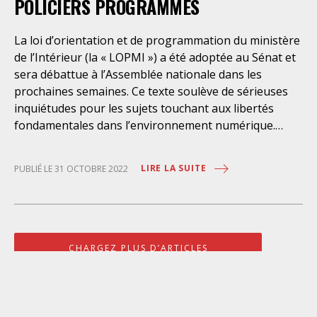
[5]. Ces violences ont été constatées partout
POLICIERS PROGRAMMÉS
La loi d’orientation et de programmation du ministère
de l’Intérieur (la « LOPMI ») a été adoptée au Sénat et
sera débattue à l’Assemblée nationale dans les
prochaines semaines. Ce texte soulève de sérieuses
inquiétudes pour les sujets touchant aux libertés
fondamentales dans l’environnement numérique.
L’Observatoire des libertés et du numérique appelle
les député·es à rejeter massivement ce texte. 1. Un
LIRE LA SUITE
PUBLIÉ LE 31 OCTOBRE 2022
rapport programmatique inquiétant promouvant une
police cyborg S’agissant d’une loi de programmation,
est annexé au projet de texte un rapport sans valeur
législative pour décrire les ambitions
gouvernementales sur le long terme et même, selon
CHARGEZ PLUS D’ARTICLES
Gérald Darmanin, fixer le cap du « réarmement du
ministère de l’Intérieur ». Déjà, en soi, le recours à une
sémantique tirée du registre militaire a de quoi
inquiéter. Véritable manifeste politique, ce rapport de