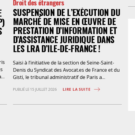
Droit des étrangers
déc
con
der
SUSPENSION DE L’EXÉCUTION DU
E
(an
so
en
MARCHÉ DE MISE EN ŒUVRE DE
P)
la 
d’
PRESTATION D’INFORMATION ET
S
fév
L’e
D’ASSISTANCE JURIDIQUE DANS
d’u
gen
l’
LES LRA D’ILE-DE-FRANCE !
diz
ch
po
av
ris
Saisi à l’initiative de la section de Seine-Saint-
spé
ns
Denis du Syndicat des Avocat.es de France et du
l’A
a
Gisti, le tribunal administratif de Paris a
d’
suspendu, le 10 juillet 2026, l’exécution du
sei
LIRE LA SUITE
PUBLIÉ LE 15 JUILLET 2026
marché public visant à la « mise en œuvre de
met
prestations d’information et d’assistance
pr
que
juridique des étrangers maintenus dans les
des
locaux de rétention administrative (LRA) d’Ile-
et 
des
de-France », attribué à un cabinet d’avocats
dr
parisien, dont les modalités d’exécution portent
que
une atteinte grave aux droits fondamentaux