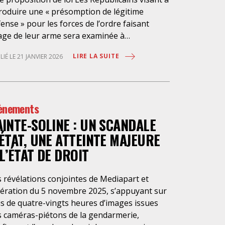
troduire une « présomption de légitime
ense » pour les forces de l’ordre faisant
age de leur arme sera examinée à
ssemblée nationale le 22 janvier prochain.
LIRE LA SUITE
LIÉ LE 21 JANVIER 2026
re, le gouvernement a déposé un
endement qui vise à introduire une
ésomption de légalité de l’usage d’armes
ns de bien plus nombreuses circonstances
ènements
ore. Jusqu’où ira-t-on ? S’il est adopté, ce
AINTE-SOLINE : UN SCANDALE
te porterait une grave atteinte au droit à la
 protégé par l’article 2 de la Convention
’ÉTAT, UNE ATTEINTE MAJEURE
ropéenne des droits de l’homme, qui impose
 L’ÉTAT DE DROIT
’Etat de prendre les mesures nécessaires
r prévenir toute atteinte à la vie, d’interdire
 révélations conjointes de Mediapart et
t recours à la force qui ne serait pas
bération du 5 novembre 2025, s’appuyant sur
absolument nécessaire » et de se mettre en
us de quatre-vingts heures d’images issues
sure de mener une enquête effective. Par
s caméras-piétons de la gendarmerie,
te loi, la France violerait cette obligation qui