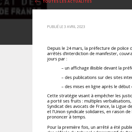
TOUTES LES ACTUALITÉS
DROIT DES ÉTRANGERS
PUBLIÉ LE 3 AVRIL 2023
DROIT DES MINEURS
DROIT INTERNATIONAL
Depuis le 24 mars, la préfecture de polic
arrêtés d’interdiction de manifester, couvran
jours par :
– un affichage illisible devant la préf
– des publications sur des sites inter
– des mises en ligne après le début d
Cette stratégie visant à empêcher les justi
a porté ses fruits : multiples verbalisations,
Syndicat des avocats de France, la Ligue d
et l’Union syndicale solidaires, en raison de 
prononcer à temps.
Pour la première fois, un arrêté a été publié