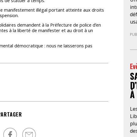
ris de statuer à temps.
in
e manifestement illégal portant atteinte aux droits
déf
spension.
us
Solidaires demandent à la Préfecture de police d’en
l’A
tes à la liberté de manifester et au droit à un
PUB
Pi
am
amental démocratique : nous ne laisserons pas
pr
da
Ev
enc
S
tex
vie
D
eu
À
à l
pou
Les
tou
PARTAGER
Li
« 
pl
me
de
cet