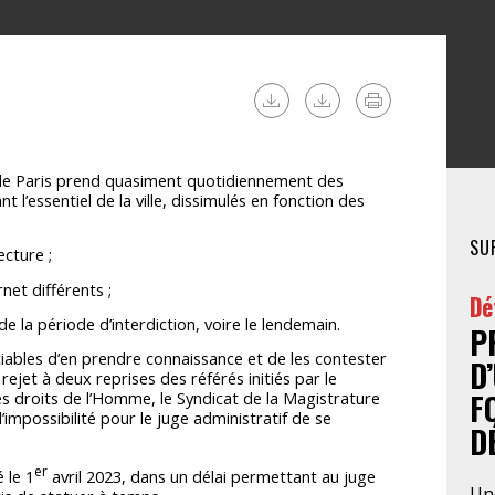
FÉMINISTE
HOSPITALISATION
SANS CONSENTEMENT
e de Paris prend quasiment quotidiennement des
t l’essentiel de la ville, dissimulés en fonction des
SU
ecture ;
net différents ;
Dé
e la période d’interdiction, voire le lendemain.
P
ciables d’en prendre connaissance et de les contester
D
 rejet à deux reprises des référés initiés par le
F
es droits de l’Homme, le Syndicat de la Magistrature
l’impossibilité pour le juge administratif de se
D
er
 le 1
avril 2023, dans un délai permettant au juge
Une