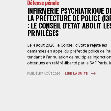
Défense pénale
INFIRMERIE PSYCHIATRIQUE D
LA PRÉFECTURE DE POLICE (I3
: LE CONSEIL D’ETAT ABOLIT LE
PRIVILÈGES
Le 4 août 2026, le Conseil d’État a rejeté les
demandes en appel du préfet de police de Pa
tendant à l’annulation de multiples injonctio
obtenues en référé-liberté par le SAF Paris, l
LDH et l’association Avocats Droits et
LIRE LA SUITE
PUBLIÉ LE 7 AOÛT 2026
Psychiatrie. Cette nouvelle décision confirme
l’urgence à rendre effectifs les droits des
personnes retenues à l’infirmerie psychiatri
de la préfecture de police de Paris. Près d’ici
mais loin des regards, se perpétuent depuis 
années une somme d’atteintes aux droits
fondamentaux des personnes placées sans