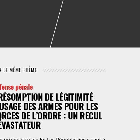
NUMÉRIQUE
POLICE / MAINTIEN DE L'ORDRE
PROCÉDURE CIVILE
R LE MÊME THÈME
fense pénale
RÉSOMPTION DE LÉGITIMITÉ
’USAGE DES ARMES POUR LES
ORCES DE L’ORDRE : UN RECUL
ÉVASTATEUR
 proposition de loi Les Républicains visant à