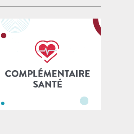
ès causés par la police au cours de la
forté par la justice administrative
nière décennie. Depuis 2020, ces chiffres
nulation des arrêtés d’autorisation
nt en constante hausse, en corrélation avec
vironnementale par la cour administrative
modification législative issue de la loi du 28
appel de Bordeaux le 18 décembre 2024).
rier 2017, qui a assoupli les conditions
nquête de l’Inspection générale de la
tilisation des armes à feu par les forces de
darmerie nationale, qui disposait de ces
ordre. Comme le soulignent notamment des
aines d’heures de vidéos), pourtant saisie
ercheurs et chercheuses, la comparaison
ur violences par
ec d’autres Etats européens montrent la
cificité de la situation française : quand
llemagne compte un tué à la suite d’un refus
obtempérer en dix ans, la France en a connu
ze depuis dix-huit mois1. Cette comparaison
 en évidence la nécessité de revoir les
atiques policières en France et de promouvoir
 approches alternatives qui préservent la vie
l’intégrité physique de toutes et tous. Ce
ame inacceptable nous rappelle également à
l point rien n’a été fait depuis des années