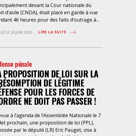
incipalement devant la Cour nationale du
it d’asile (CNDA), était placé en garde à vue
ndant 46 heures pour des faits d’outrage à
istrat. Cette garde à vue était ordonnée par
LIRE LA SUITE
LIÉ LE 26 JUIN 2026
Parquet de Bobigny, qui lui reproche des
opos tenus à l’audience et hors audience
tre 2022 et 2026. Nombres d’avocat.es
erçant en la matière dénoncent depuis des
fense pénale
nées le fonctionnement de la CNDA, qui ne
A PROPOSITION DE LOI SUR LA
voque plus les justiciables. Notre Confrère
 conteste pas avoir recours à une défense de
RÉSOMPTION DE LÉGITIME
ture dans la conduite de ses défenses.
ÉFENSE POUR LES FORCES DE
tiquer, soulever les irrégularités de
’ORDRE NE DOIT PAS PASSER !
cédure, s’insurger contre le défaut
mpartialité et le manque de neutralité, voilà
travail de la défense ! Si l’outrage à magistrat
vue à l’agenda de l’Assemblée Nationale le 7
stitue une infraction, ce délit ne suffit pas à
llet prochain, une proposition de loi (PPL),
tifier le placement en garde à vue, mesure de
osée par le député (LR) Eric Pauget, vise à