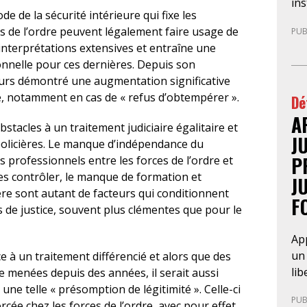
con
in
ode de la sécurité intérieure qui fixe les
du 
déf
es de l’ordre peuvent légalement faire usage de
PUB
pa
sou
interprétations extensives et entraîne une
avo
fai
onnelle pour ces dernières. Depuis son
pre
l’A
leurs démontré une augmentation significative
ann
am
ce, notamment en cas de « refus d’obtempérer ».
Dé
au
de 
cad
A
pr
tacles à un traitement judiciaire égalitaire et
re
pré
J
 policières. Le manque d’indépendance du
cha
P
ns professionnels entre les forces de l’ordre et
par
es contrôler, le manque de formation et
J
com
ère sont autant de facteurs qui conditionnent
F
pr
s de justice, souvent plus clémentes que pour le
en 
dém
App
Ce 
un 
 à un traitement différencié et alors que des
la 
lib
e menées depuis des années, il serait aussi
l’a
déc
une telle « présomption de légitimité ». Celle-ci
int
PUB
fra
rcée chez les forces de l’ordre, avec pour effet