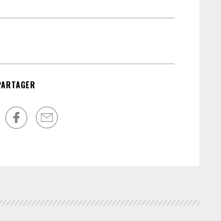
l’A
son
des
cré
fai
mis
PARTAGER