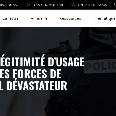
OPOS DU SAF
LES SECTIONS DU SAF
ON PARLE DE NOUS
La lettre
Annuaire
Ressources
Thématique
DROIT PUBLIC
ÉGITIMITÉ D’USAGE
ES FORCES DE
DROIT SOCIAL
UL DÉVASTATEUR
ENVIRONNEMENT/SANTÉ
EVÈNEMENTS
EXERCICE PROFESSIONNEL