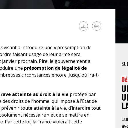
FÉMINISTE
HOSPITALISATION
SANS CONSENTEMENT
ns
visant à introduire une « présomption de
l’ordre faisant usage de leur arme sera
 janvier prochain. Pire, le gouvernement a
SU
roduire une
présomption de légalité de
mbreuses circonstances encore. Jusqu’où ira-t-
Dé
U
rave atteinte au droit à la vie
protégé par
U
 des droits de l’homme, qui impose à l’Etat de
L
évenir toute atteinte à la vie, d’interdire tout
 absolument nécessaire » et de se mettre en
Lun
Par cette loi, la France violerait cette
av