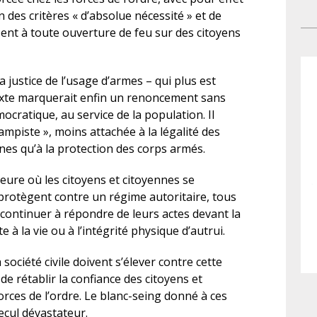
leu
mi
 des critères « d’absolue nécessité » et de
occ
dis
osent à toute ouverture de feu sur des citoyens
dan
sur
jug
vic
De
a justice de l’usage d’armes – qui plus est
lo
e texte marquerait enfin un renoncement sans
jus
ocratique, au service de la population. Il
pha
campiste », moins attachée à la légalité des
mat
ennes qu’à la protection des corps armés.
exa
aus
heure où les citoyens et citoyennes se
él
rotègent contre un régime autoritaire, tous
fic
t continuer à répondre de leurs actes devant la
fon
te à la vie ou à l’intégrité physique d’autrui.
gar
go
société civile doivent s’élever contre cette
pri
de rétablir la confiance des citoyens et
po
forces de l’ordre. Le blanc-seing donné à ces
sem
ecul dévastateur.