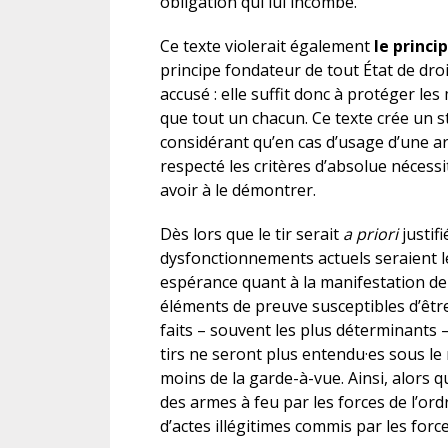
obligation qui lui incombe.
Ce texte violerait également
le princi
principe fondateur de tout État de dro
accusé : elle suffit donc à protéger le
que tout un chacun. Ce texte crée un st
considérant qu’en cas d’usage d’une ar
respecté les critères d’absolue nécessi
avoir à le démontrer.
Dès lors que le tir serait
a priori
justif
dysfonctionnements actuels seraient lé
espérance quant à la manifestation de la
éléments de preuve susceptibles d’êtr
faits – souvent les plus déterminants –
tirs ne seront plus entendu·es sous le 
moins de la garde-à-vue. Ainsi, alors q
des armes à feu par les forces de l’ordre
d’actes illégitimes commis par les for