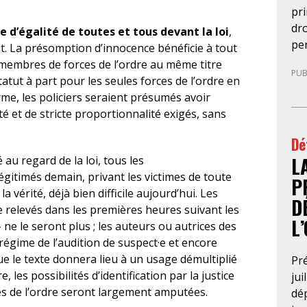
pr
dro
pe d’égalité de toutes et tous devant la loi
,
pe
it. La présomption d’innocence bénéficie à tout
mag
s membres de forces de l’ordre au même titre
PUB
le 
atut à part pour les seules forces de l’ordre en
pr
me, les policiers seraient présumés avoir
en
té et de stricte proportionnalité exigés, sans
ex
Dé
an
L
con
ié au regard de la loi, tous les
ne
gitimés demain, privant les victimes de toute
P
rup
 vérité, déjà bien difficile
aujourd’hui. Les
D
Cri
e relevés dans les premières heures suivant les
L
pro
 ne le seront plus ; les auteurs ou autrices des
d’i
régime de l’audition de suspect·e et encore
le 
ue le texte donnera lieu à un usage démultiplié
Pré
con
, les possibilités d’identification par la justice
jui
jus
ces de l’ordre seront largement amputées.
dép