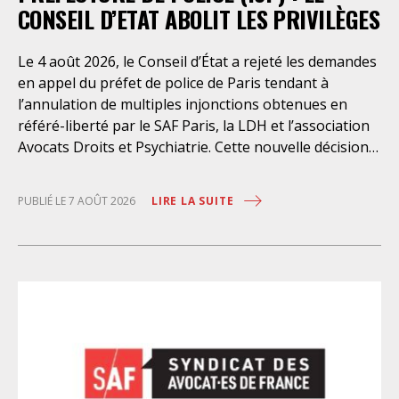
CONSEIL D’ETAT ABOLIT LES PRIVILÈGES
Le 4 août 2026, le Conseil d’État a rejeté les demandes
en appel du préfet de police de Paris tendant à
l’annulation de multiples injonctions obtenues en
référé-liberté par le SAF Paris, la LDH et l’association
Avocats Droits et Psychiatrie. Cette nouvelle décision
confirme l’urgence à rendre effectifs les droits des
personnes retenues à l’infirmerie psychiatrique de la
LIRE LA SUITE
PUBLIÉ LE 7 AOÛT 2026
préfecture de police de Paris. Près d’ici mais loin des
regards, se perpétuent depuis des années une
somme d’atteintes aux droits fondamentaux des
personnes placées sans consentement à l’infirmerie
psychiatrique de la préfecture de police (IPPP). Si
plusieurs autorités de contrôle ont appelé à sa
nécessaire réforme, une récente visite du CGLPL a mis
en évidence des violations graves des droits les plus
élémentaires. Saisi par le SAF Paris et la LDH, avec