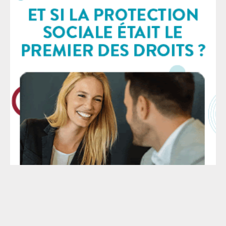
l’usage de leur arme à feu par les forces de l’ordre
sera considéré, a priori, comme étant légal, c’est-à-
dire nécessaire et proportionné. Il appartiendra au
procureur – en pratique aux familles des victimes – de
démontrer que le tir mortel n’était pas justifié. Ce
texte s’inscrit dans le bilan déjà alarmant de la loi
Cazeneuve de 2017 et la création de l’article L.435-1 du
Code de la sécurité intérieure : elle autorise les
policiers à utiliser leur arme dès lors qu’ils estiment
que les occupants d’un véhicule sont susceptibles
d’être dangereux — ce qui laisse les agents seuls
juges d’une situation pouvant s’avérer mortelle.
Depuis son adoption, au moins
Le SAF - © 2026 - Mise à jour : 2026 - Tous droits réservés -
Mentions légales