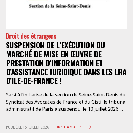
l’intervention volontaire de l’association Avocats
Droits et Psychiatrie, le tribunal administratif de Paris
a, le 13 juillet 2026, constaté l’illégalité des pratiques
préfectorales et ordonné une série d’injonctions à
mettre en œuvre sans délai. Le préfet de police de
Droit des étrangers
Paris en avait interjeté appel. Par ordonnance du 4
SUSPENSION DE L’EXÉCUTION DU
août dernier, le Conseil d’Etat a aboli les privilèges
dont l’infirmerie psychiatrique de la préfecture de
MARCHÉ DE MISE EN ŒUVRE DE
police a depuis trop longtemps
PRESTATION D’INFORMATION ET
D’ASSISTANCE JURIDIQUE DANS LES LRA
D’ILE-DE-FRANCE !
Saisi à l’initiative de la section de Seine-Saint-Denis du
Syndicat des Avocat.es de France et du Gisti, le tribunal
administratif de Paris a suspendu, le 10 juillet 2026,
l’exécution du marché public visant à la « mise en
œuvre de prestations d’information et d’assistance
LIRE LA SUITE
PUBLIÉ LE 15 JUILLET 2026
juridique des étrangers maintenus dans les locaux de