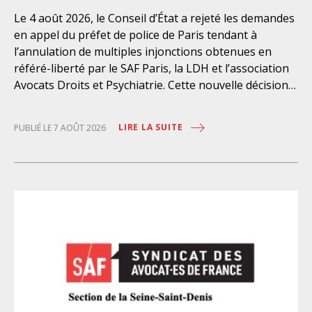
Le 4 août 2026, le Conseil d’État a rejeté les demandes
en appel du préfet de police de Paris tendant à
l’annulation de multiples injonctions obtenues en
référé-liberté par le SAF Paris, la LDH et l’association
Avocats Droits et Psychiatrie. Cette nouvelle décision
confirme l’urgence à rendre effectifs les droits des
personnes retenues à l’infirmerie psychiatrique de la
LIRE LA SUITE
PUBLIÉ LE 7 AOÛT 2026
préfecture de police de Paris. Près d’ici mais loin des
regards, se perpétuent depuis des années une
somme d’atteintes aux droits fondamentaux des
personnes placées sans consentement à l’infirmerie
psychiatrique de la préfecture de police (IPPP). Si
plusieurs autorités de contrôle ont appelé à sa
nécessaire réforme, une récente visite du CGLPL a mis
en évidence des violations graves des droits les plus
élémentaires. Saisi par le SAF Paris et la LDH, avec
l’intervention volontaire de l’association Avocats
Droits et Psychiatrie, le tribunal administratif de Paris