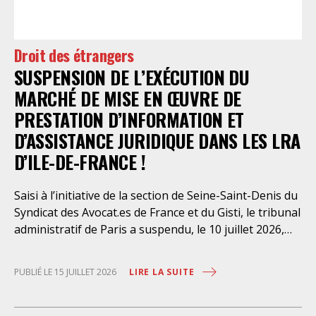
a, le 13 juillet 2026, constaté l’illégalité des pratiques
préfectorales et ordonné une série d’injonctions à
mettre en œuvre sans délai. Le préfet de police de
Droit des étrangers
Paris en avait interjeté appel. Par ordonnance du 4
SUSPENSION DE L’EXÉCUTION DU
août dernier, le Conseil d’Etat a aboli les privilèges
dont l’infirmerie psychiatrique de la préfecture de
MARCHÉ DE MISE EN ŒUVRE DE
police a depuis trop longtemps
PRESTATION D’INFORMATION ET
D’ASSISTANCE JURIDIQUE DANS LES LRA
D’ILE-DE-FRANCE !
Saisi à l’initiative de la section de Seine-Saint-Denis du
Syndicat des Avocat.es de France et du Gisti, le tribunal
administratif de Paris a suspendu, le 10 juillet 2026,
l’exécution du marché public visant à la « mise en
œuvre de prestations d’information et d’assistance
LIRE LA SUITE
PUBLIÉ LE 15 JUILLET 2026
juridique des étrangers maintenus dans les locaux de
rétention administrative (LRA) d’Ile-de-France »,
attribué à un cabinet d’avocats parisien, dont les