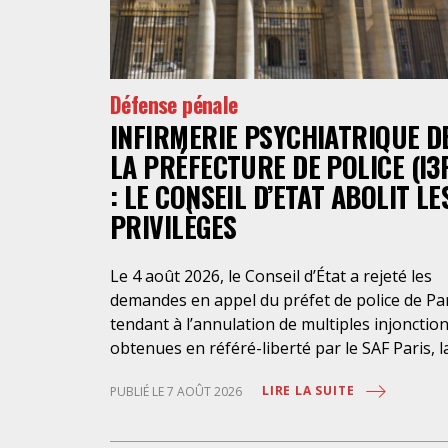
Défense pénale
INFIRMERIE PSYCHIATRIQUE D
LA PRÉFECTURE DE POLICE (I3
: LE CONSEIL D’ETAT ABOLIT LE
PRIVILÈGES
Le 4 août 2026, le Conseil d’État a rejeté les
demandes en appel du préfet de police de Pa
tendant à l’annulation de multiples injonctio
obtenues en référé-liberté par le SAF Paris, l
LDH et l’association Avocats Droits et
LIRE LA SUITE
PUBLIÉ LE 7 AOÛT 2026
Psychiatrie. Cette nouvelle décision confirme
l’urgence à rendre effectifs les droits des
personnes retenues à l’infirmerie psychiatri