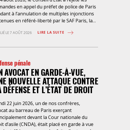
mandes en appel du préfet de police de Paris
dant à l’annulation de multiples injonctions
enues en référé-liberté par le SAF Paris, la
 et l’association Avocats Droits et
LIRE LA SUITE
LIÉ LE 7 AOÛT 2026
chiatrie. Cette nouvelle décision confirme
rgence à rendre effectifs les droits des
sonnes retenues à l’infirmerie psychiatrique
la préfecture de police de Paris. Près d’ici
fense pénale
is loin des regards, se perpétuent depuis des
N AVOCAT EN GARDE-À-VUE,
nées une somme d’atteintes aux droits
ndamentaux des personnes placées sans
NE NOUVELLE ATTAQUE CONTRE
sentement à l’infirmerie psychiatrique de la
A DÉFENSE ET L’ÉTAT DE DROIT
fecture de police (IPPP). Si plusieurs
orités de contrôle ont appelé à sa
di 22 juin 2026, un de nos confrères,
essaire réforme, une récente visite du
ocat au barreau de Paris exerçant
LPL a mis en évidence des violations graves
incipalement devant la Cour nationale du
 droits les plus élémentaires. Saisi par le SAF
it d’asile (CNDA), était placé en garde à vue
is et la LDH, avec l’intervention volontaire de