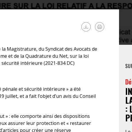
FÉMINISTE
HOSPITALISATION
SANS CONSENTEMENT
e la Magistrature, du Syndicat des Avocats de
me et de la Quadrature du Net, sur la loi
a sécurité intérieure (2021-834 DC)
SU
Dé
I
 pénale et sécurité intérieure » a été
 juillet, et a fait l’objet d’un avis du Conseil
L
:
P
ut » : elle comporte ainsi des dispositions
eux assurer leur protection et « restaurer
 d’articles pour créer une réserve
Le 