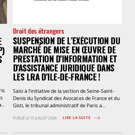
jug
De
Droit des étrangers
SUSPENSION DE L’EXÉCUTION DU
E
MARCHÉ DE MISE EN ŒUVRE DE
P)
PRESTATION D’INFORMATION ET
S
D’ASSISTANCE JURIDIQUE DANS
LES LRA D’ILE-DE-FRANCE !
ris
Saisi à l’initiative de la section de Seine-Saint-
ns
Denis du Syndicat des Avocat.es de France et du
a
Gisti, le tribunal administratif de Paris a
suspendu, le 10 juillet 2026, l’exécution du
LIRE LA SUITE
PUBLIÉ LE 15 JUILLET 2026
marché public visant à la « mise en œuvre de
prestations d’information et d’assistance
que
juridique des étrangers maintenus dans les