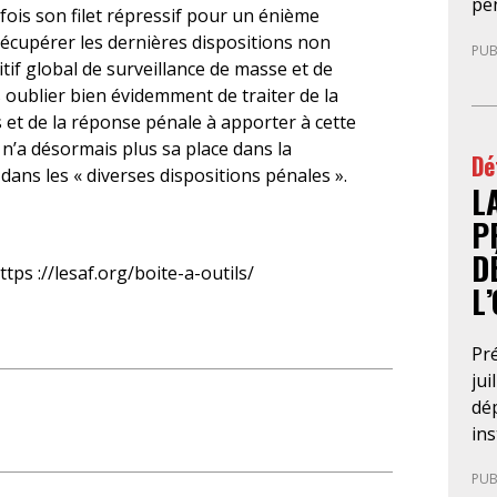
pe
l’a
s son filet répressif pour un énième
mag
tri
récupérer les dernières dispositions non
PUB
le 
202
itif global de surveillance de masse et de
pr
pr
s oublier bien évidemment de traiter de la
en
d’i
et de la réponse pénale à apporter à cette
ex
pré
 n’a désormais plus sa place dans la
Dé
an
app
 dans les « diverses dispositions pénales ».
L
con
Con
ne
l’i
P
rup
po
D
Cri
ttps ://lesaf.org/boite-a-outils/
L
pro
d’i
le 
Pré
con
jui
jus
dép
con
in
du 
déf
PUB
pa
sou