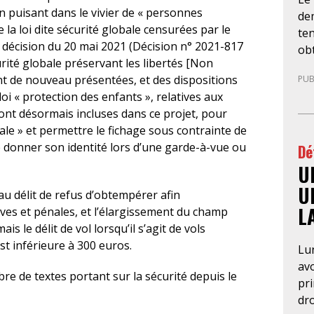
en puisant dans le vivier de « personnes
de
la loi dite sécurité globale censurées par le
ten
a décision du 20 mai 2021 (Décision n° 2021-817
obt
ité globale préservant les libertés [Non
LDH
ont de nouveau présentées, et des dispositions
PUB
Psy
a loi « protection des enfants », relatives aux
l’u
nt désormais incluses dans ce projet, pour
per
ale » et permettre le fichage sous contrainte de
de 
donner son identité lors d’une garde-à-vue ou
Dé
ma
U
an
fo
U
au délit de refus d’obtempérer afin
con
L
es et pénales, et l’élargissement du champ
pré
s le délit de vol lorsqu’il s’agit de vols
aut
t inférieure à 300 euros.
Lun
néc
av
CG
e de textes portant sur la sécurité depuis le
pr
des
dro
Par