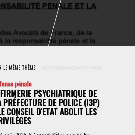
NUMÉRIQUE
POLICE / MAINTIEN DE L'ORDRE
PROCÉDURE CIVILE
R LE MÊME THÈME
fense pénale
NFIRMERIE PSYCHIATRIQUE DE
A PRÉFECTURE DE POLICE (I3P)
 LE CONSEIL D’ETAT ABOLIT LES
RIVILÈGES
4 août 2026, le Conseil d’État a rejeté les