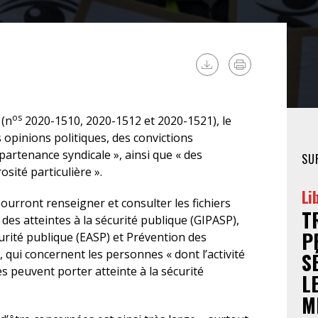
FÉMINISTE
HOSPITALISATION
SANS CONSENTEMENT
os
 (n
2020-1510, 2020-1512 et 2020-1521), le
opinions politiques, des convictions
artenance syndicale », ainsi que « des
SU
ité particulière ».
Li
pourront renseigner et consulter les fichiers
T
des atteintes à la sécurité publique (GIPASP),
P
curité publique (EASP) et Prévention des
, qui concernent les personnes « dont l’activité
S
les peuvent porter atteinte à la sécurité
L
M