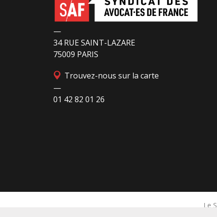
CGLPL a mis en évidence des violations grav
des droits les plus élémentaires. Saisi par le 
Paris et la LDH, avec l’intervention volontaire
—
l’association Avocats Droits et Psychiatrie, le
34 RUE SAINT-LAZARE
tribunal administratif de Paris a, le 13 juillet
75009 PARIS
2026, constaté l’illégalité des pratiques
Trouvez-nous sur la carte
préfectorales et ordonné une série
—
d’injonctions à mettre en œuvre sans délai. L
01 42 82 01 26
préfet de police de Paris en avait interjeté
appel. Par ordonnance du 4 août dernier, le
Conseil d’Etat a aboli les privilèges dont
l’infirmerie psychiatrique de la préfecture de
police a depuis trop longtemps
Le S