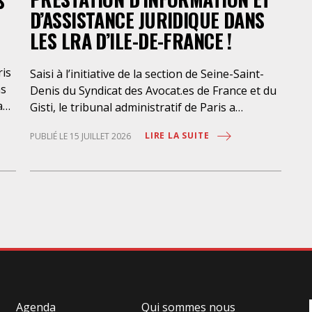
S
D’ASSISTANCE JURIDIQUE DANS
LES LRA D’ILE-DE-FRANCE !
ris
Saisi à l’initiative de la section de Seine-Saint-
ns
Denis du Syndicat des Avocat.es de France et du
a
Gisti, le tribunal administratif de Paris a
suspendu, le 10 juillet 2026, l’exécution du
LIRE LA SUITE
PUBLIÉ LE 15 JUILLET 2026
marché public visant à la « mise en œuvre de
prestations d’information et d’assistance
que
juridique des étrangers maintenus dans les
locaux de rétention administrative (LRA) d’Ile-
des
de-France », attribué à un cabinet d’avocats
parisien, dont les modalités d’exécution portent
une atteinte grave aux droits fondamentaux
la
des personnes retenues et contreviennent de
manière flagrante aux règles déontologiques
régissant la profession d’avocat. Ainsi,
Agenda
Qui sommes nous
l’assistance dont bénéficient les personnes