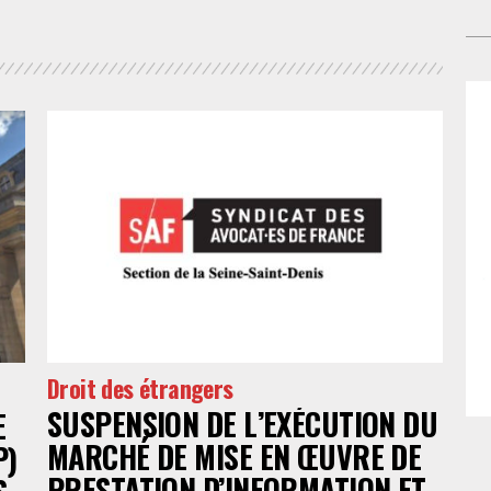
ant
go
ni 
mat
Rép
pr
tou
po
no
une
Gis
met
dé
lo
l’
L’
ass
de 
ref
no
co
Droit des étrangers
app
par
SUSPENSION DE L’EXÉCUTION DU
E
fam
MARCHÉ DE MISE EN ŒUVRE DE
P)
le 
PRESTATION D’INFORMATION ET
no