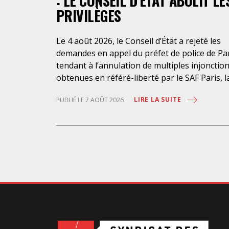
: LE CONSEIL D’ETAT ABOLIT LE
PRIVILÈGES
Le 4 août 2026, le Conseil d’État a rejeté les
demandes en appel du préfet de police de Pa
tendant à l’annulation de multiples injonctio
obtenues en référé-liberté par le SAF Paris, l
LDH et l’association Avocats Droits et
LIRE LA SUITE
PUBLIÉ LE 7 AOÛT 2026
Psychiatrie. Cette nouvelle décision confirme
l’urgence à rendre effectifs les droits des
personnes retenues à l’infirmerie psychiatri
de la préfecture de police de Paris. Près d’ici
mais loin des regards, se perpétuent depuis 
années une somme d’atteintes aux droits
fondamentaux des personnes placées sans
consentement à l’infirmerie psychiatrique de 
préfecture de police (IPPP). Si plusieurs
autorités de contrôle ont appelé à sa
nécessaire réforme, une récente visite du