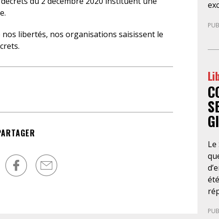
es décrets du 2 décembre 2020 instituent une
exc
so
e.
de 
men
PUB
Cet
dé
 nos libertés, nos organisations saisissent le
par
obt
crets.
sou
fai
por
d’a
Li
déf
éco
C
ent
rap
co
con
S
inv
go
G
pr
l’é
PARTAGER
réd
dé
Le
mar
d’
que
au
d’e
po
été
pri
ré
de
se
d’a
PUB
cet
jud