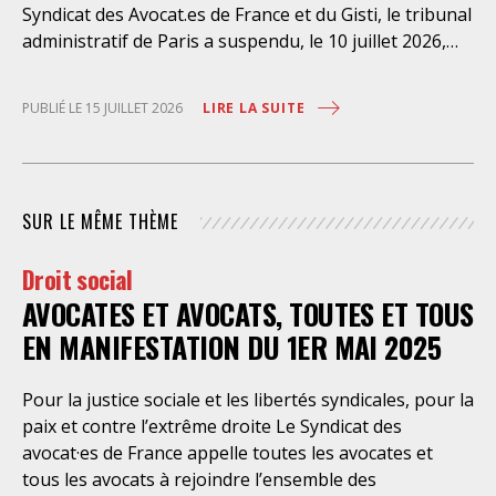
Syndicat des Avocat.es de France et du Gisti, le tribunal
administratif de Paris a suspendu, le 10 juillet 2026,
l’exécution du marché public visant à la « mise en
œuvre de prestations d’information et d’assistance
LIRE LA SUITE
PUBLIÉ LE 15 JUILLET 2026
juridique des étrangers maintenus dans les locaux de
rétention administrative (LRA) d’Ile-de-France »,
attribué à un cabinet d’avocats parisien, dont les
modalités d’exécution portent une atteinte grave aux
SUR LE MÊME THÈME
droits fondamentaux des personnes retenues et
contreviennent de manière flagrante aux règles
Droit social
déontologiques régissant la profession d’avocat. Ainsi,
AVOCATES ET AVOCATS, TOUTES ET TOUS
l’assistance dont bénéficient les personnes retenues,
limitée à trois heures de permanence téléphonique
EN MANIFESTATION DU 1ER MAI 2025
quotidienne sauf le dimanche (la présence de l’avocat
dans les locaux n’étant prévue qu’à titre exceptionnel),
Pour la justice sociale et les libertés syndicales, pour la
vise uniquement à « expliciter la procédure dont fait
paix et contre l’extrême droite Le Syndicat des
l’objet le retenu ainsi que les droits qui découlent de
avocat·es de France appelle toutes les avocates et
celle-ci et dont il bénéficie ». De telles dispositions
tous les avocats à rejoindre l’ensemble des
n’ont pour but, derrière l’affichage illusoire d’une