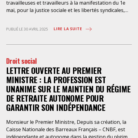
travailleuses et travailleurs à la manifestation du 1e
assistance juridique, que d’empêcher les retenus
mai, pour la justice sociale et les libertés syndicales,
d’exercer un recours contre la décision administrative
pour la paix et contre l’extrême droite. Rendez-vous ce
qui a conduit à leur enfermement. Une telle contrainte
jeudi 1er mai dans toutes les villes en France. Bon 1er
est en outre manifestement incompatible avec
LIRE LA SUITE
PUBLIÉ LE 30 AVRIL 2025
mai à toutes et tous, soyons nombreuses et
l’exercice libre et indépendant de la profession. Elle
nombreux dans les manifestations !
place les avocats titulaires dans une situation de
conflit d’intérêt évidente. Selon le juge des
Droit social
LETTRE OUVERTE AU PREMIER
MINISTRE : LA PROFESSION EST
UNANIME SUR LE MAINTIEN DU RÉGIME
DE RETRAITE AUTONOME POUR
GARANTIR SON INDÉPENDANCE
Monsieur le Premier Ministre, Depuis sa création, la
Caisse Nationale des Barreaux Français – CNBF, est
indépendante et autonome dans la gestion du régime