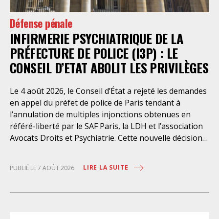
Défense pénale
INFIRMERIE PSYCHIATRIQUE DE LA
PRÉFECTURE DE POLICE (I3P) : LE
CONSEIL D’ETAT ABOLIT LES PRIVILÈGES
Le 4 août 2026, le Conseil d’État a rejeté les demandes
en appel du préfet de police de Paris tendant à
l’annulation de multiples injonctions obtenues en
référé-liberté par le SAF Paris, la LDH et l’association
Avocats Droits et Psychiatrie. Cette nouvelle décision
confirme l’urgence à rendre effectifs les droits des
personnes retenues à l’infirmerie psychiatrique de la
LIRE LA SUITE
PUBLIÉ LE 7 AOÛT 2026
préfecture de police de Paris. Près d’ici mais loin des
regards, se perpétuent depuis des années une
somme d’atteintes aux droits fondamentaux des
personnes placées sans consentement à l’infirmerie