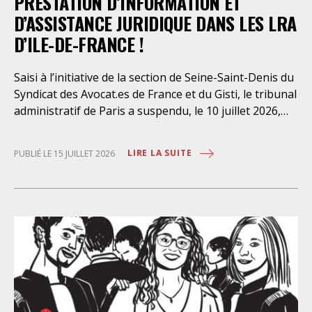
PRESTATION D’INFORMATION ET
D’ASSISTANCE JURIDIQUE DANS LES LRA
D’ILE-DE-FRANCE !
Saisi à l’initiative de la section de Seine-Saint-Denis du
Syndicat des Avocat.es de France et du Gisti, le tribunal
administratif de Paris a suspendu, le 10 juillet 2026,
l’exécution du marché public visant à la « mise en
œuvre de prestations d’information et d’assistance
LIRE LA SUITE
PUBLIÉ LE 15 JUILLET 2026
juridique des étrangers maintenus dans les locaux de
rétention administrative (LRA) d’Ile-de-France »,
attribué à un cabinet d’avocats parisien, dont les
modalités d’exécution portent une atteinte grave aux
droits fondamentaux des personnes retenues et
contreviennent de manière flagrante aux règles
déontologiques régissant la profession d’avocat. Ainsi,
l’assistance dont bénéficient les personnes retenues,
limitée à trois heures de permanence téléphonique
quotidienne sauf le dimanche (la présence de l’avocat