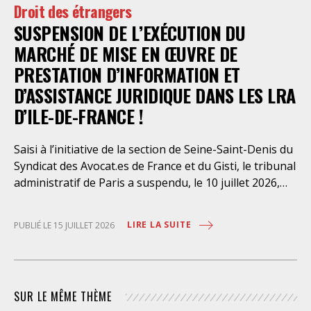
Droit des étrangers
Paris en avait interjeté appel. Par ordonnance du 4
SUSPENSION DE L’EXÉCUTION DU
août dernier, le Conseil d’Etat a aboli les privilèges
dont l’infirmerie psychiatrique de la préfecture de
MARCHÉ DE MISE EN ŒUVRE DE
police a depuis trop longtemps
PRESTATION D’INFORMATION ET
D’ASSISTANCE JURIDIQUE DANS LES LRA
D’ILE-DE-FRANCE !
Saisi à l’initiative de la section de Seine-Saint-Denis du
Syndicat des Avocat.es de France et du Gisti, le tribunal
administratif de Paris a suspendu, le 10 juillet 2026,
l’exécution du marché public visant à la « mise en
œuvre de prestations d’information et d’assistance
LIRE LA SUITE
PUBLIÉ LE 15 JUILLET 2026
juridique des étrangers maintenus dans les locaux de
rétention administrative (LRA) d’Ile-de-France »,
attribué à un cabinet d’avocats parisien, dont les
modalités d’exécution portent une atteinte grave aux
SUR LE MÊME THÈME
droits fondamentaux des personnes retenues et