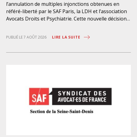
l’annulation de multiples injonctions obtenues en
référé-liberté par le SAF Paris, la LDH et l’association
Avocats Droits et Psychiatrie. Cette nouvelle décision
confirme l’urgence à rendre effectifs les droits des
personnes retenues à l’infirmerie psychiatrique de la
LIRE LA SUITE
PUBLIÉ LE 7 AOÛT 2026
préfecture de police de Paris. Près d’ici mais loin des
regards, se perpétuent depuis des années une
somme d’atteintes aux droits fondamentaux des
personnes placées sans consentement à l’infirmerie
psychiatrique de la préfecture de police (IPPP). Si
plusieurs autorités de contrôle ont appelé à sa
nécessaire réforme, une récente visite du CGLPL a mis
en évidence des violations graves des droits les plus
élémentaires. Saisi par le SAF Paris et la LDH, avec
l’intervention volontaire de l’association Avocats
Droits et Psychiatrie, le tribunal administratif de Paris
a, le 13 juillet 2026, constaté l’illégalité des pratiques
préfectorales et ordonné une série d’injonctions à
mettre en œuvre sans délai. Le préfet de police de