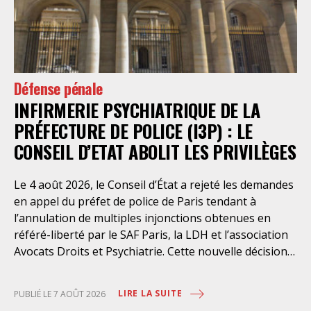
Défense pénale
INFIRMERIE PSYCHIATRIQUE DE LA
PRÉFECTURE DE POLICE (I3P) : LE
CONSEIL D’ETAT ABOLIT LES PRIVILÈGES
Le 4 août 2026, le Conseil d’État a rejeté les demandes
en appel du préfet de police de Paris tendant à
l’annulation de multiples injonctions obtenues en
référé-liberté par le SAF Paris, la LDH et l’association
Avocats Droits et Psychiatrie. Cette nouvelle décision
confirme l’urgence à rendre effectifs les droits des
personnes retenues à l’infirmerie psychiatrique de la
LIRE LA SUITE
PUBLIÉ LE 7 AOÛT 2026
préfecture de police de Paris. Près d’ici mais loin des