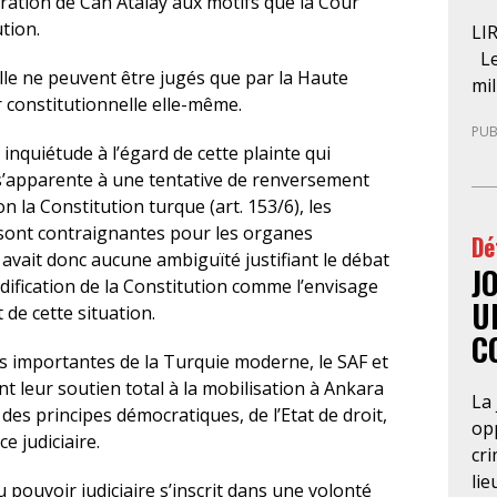
́ration de Can Atalay aux motifs que la Cour
ution.
LI
Le
lle ne peuvent être jugés que par la Haute
mil
 constitutionnelle elle-même.
pré
PUB
der
quiétude à l’égard de cette plainte qui
l’A
s’apparente à une tentative de renversement
pro
on la Constitution turque (art. 153/6), les
ce 
e sont contraignantes pour les organes
Dé
d’u
n’y avait donc aucune ambiguïté justifiant le débat
J
nat
odification de la Constitution comme l’envisage
pa
U
de cette situation.
gue
C
sép
lus importantes de la Turquie moderne, le SAF et
com
t leur soutien total à la mobilisation à Ankara
La 
pos
des principes démocratiques, de l’Etat de droit,
opp
con
e judiciaire.
cri
qu
lie
d’
 pouvoir judiciaire s’inscrit dans une volonté