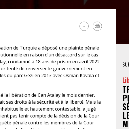
FÉMINISTE
HOSPITALISATION
SANS CONSENTEMENT
ation de Turquie a déposé une plainte pénale
tionnelle en raison d’un désaccord sur le cas
y, condamné à 18 ans de prison en avril 2022
SU
avoir tenté de renverser le gouvernement en
les du parc Gezi en 2013 avec Osman Kavala et
Li
T
 la libération de Can Atalay le mois dernier,
P
s droits à la sécurité et à la liberté. Mais la
S
inhabituelle et hautement contestable, a jugé
L
aient pas tenir compte de la décision de la Cour
M
quête pénale contre les membres de la Cour