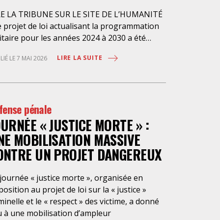
RE LA TRIBUNE SUR LE SITE DE L’HUMANITÉ
 projet de loi actualisant la programmation
itaire pour les années 2024 à 2030 a été
senté en conseil des ministres le 4 avril
LIRE LA SUITE
LIÉ LE 7 MAI 2026
nier et doit être examiné à
ssemblée nationale à partir du 4 mai
chain. Sous couvert de « réarmer la France »,
projet veut créer un nouvel « état
fense pénale
rgence », « l’état d’alerte de sécurité
OURNÉE « JUSTICE MORTE » :
ionale » (article 21 du projet de loi), afin de
sser en phase d’économie de guerre… sans
NE MOBILISATION MASSIVE
rre et de pouvoir déroger tant à la
ONTRE UN PROJET DANGEREUX
aration des pouvoirs qu’aux règles de droit
mun. Le gouvernement s’offrirait ainsi la
journée « justice morte », organisée en
sibilité de déclarer cet état d’alerte en
osition au projet de loi sur la « justice »
seil des ministres soit parce qu’il estimerait
minelle et le « respect » des victime, a donné
e la France serait menacée ou en vertu
u à une mobilisation d’ampleur
accords internationaux engageant la France à