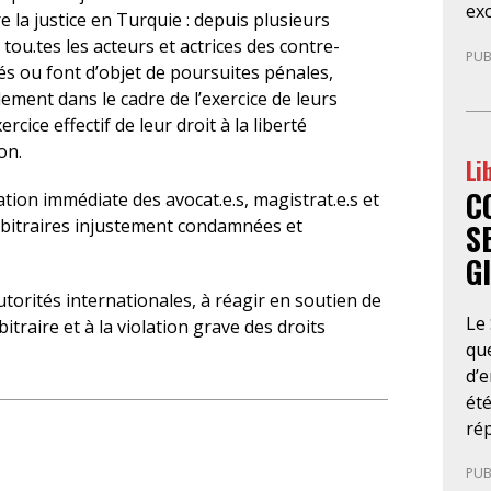
exc
so
re la justice en Turquie : depuis plusieurs
de 
men
t tou.tes les acteurs et actrices des contre-
PUB
Cet
dé
s ou font d’objet de poursuites pénales,
par
obt
lement dans le cadre de l’exercice de leurs
sou
fai
rcice effectif de leur droit à la liberté
por
d’a
on.
Li
déf
éco
C
ent
rap
ion immédiate des avocat.e.s, magistrat.e.s et
co
con
arbitraires injustement condamnées et
S
inv
go
G
pr
l’é
réd
orités internationales, à réagir en soutien de
dé
Le
mar
itraire et à la violation grave des droits
d’
que
au
d’e
po
été
pri
ré
de
se
d’a
PUB
cet
jud