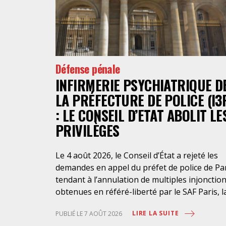
Défense pénale
INFIRMERIE PSYCHIATRIQUE D
LA PRÉFECTURE DE POLICE (I3
: LE CONSEIL D’ETAT ABOLIT LE
PRIVILÈGES
Le 4 août 2026, le Conseil d’État a rejeté les
demandes en appel du préfet de police de Pa
tendant à l’annulation de multiples injonctio
obtenues en référé-liberté par le SAF Paris, l
LDH et l’association Avocats Droits et
LIRE LA SUITE
PUBLIÉ LE 7 AOÛT 2026
Psychiatrie. Cette nouvelle décision confirme