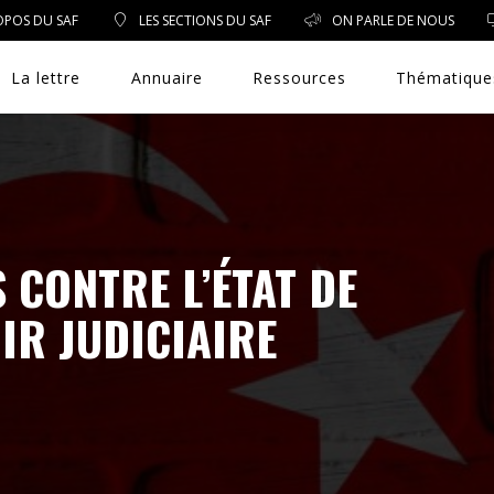
OPOS DU SAF
LES SECTIONS DU SAF
ON PARLE DE NOUS
La lettre
Annuaire
Ressources
Thématique
DROIT PUBLIC
 CONTRE L’ÉTAT DE
DROIT SOCIAL
IR JUDICIAIRE
ENVIRONNEMENT/SANTÉ
EVÈNEMENTS
EXERCICE PROFESSIONNEL