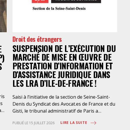
Droit des étrangers
SUSPENSION DE L’EXÉCUTION DU
E
MARCHÉ DE MISE EN ŒUVRE DE
P)
PRESTATION D’INFORMATION ET
S
D’ASSISTANCE JURIDIQUE DANS
LES LRA D’ILE-DE-FRANCE !
ris
Saisi à l’initiative de la section de Seine-Saint-
ns
Denis du Syndicat des Avocat.es de France et du
a
Gisti, le tribunal administratif de Paris a
suspendu, le 10 juillet 2026, l’exécution du
LIRE LA SUITE
PUBLIÉ LE 15 JUILLET 2026
marché public visant à la « mise en œuvre de