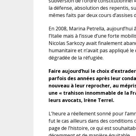
subversion de l’ordre constitutionnel »,
la défense, absolution des repentis, 
mêmes faits par deux cours d’assises d
En 2008, Marina Petrella, aujourd’hui â
l’Italie mais à l’issue d’une forte mobil
Nicolas Sarkozy avait finalement aband
humanitaire et n’avait pas appliqué le 
dégradée de la réfugiée.
Faire aujourd’hui le choix d’extrade
parfois des années après leur cond
nouveau à leur reprocher, au mépri
une « trahison innommable de la Fr
leurs avocats, Irène Terrel.
L’heure a réellement sonné pour l’amn
fut le cas ailleurs dans des conditions
page de l’histoire, ce qui est souhaitable
décemment et de manière équitable.