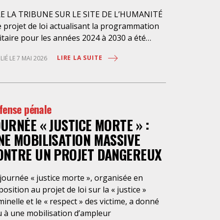
RE LA TRIBUNE SUR LE SITE DE L’HUMANITÉ
 projet de loi actualisant la programmation
itaire pour les années 2024 à 2030 a été
senté en conseil des ministres le 4 avril
LIRE LA SUITE
LIÉ LE 7 MAI 2026
nier et doit être examiné à
ssemblée nationale à partir du 4 mai
chain. Sous couvert de « réarmer la France »,
projet veut créer un nouvel « état
fense pénale
rgence », « l’état d’alerte de sécurité
OURNÉE « JUSTICE MORTE » :
ionale » (article 21 du projet de loi), afin de
sser en phase d’économie de guerre… sans
NE MOBILISATION MASSIVE
rre et de pouvoir déroger tant à la
ONTRE UN PROJET DANGEREUX
aration des pouvoirs qu’aux règles de droit
mun. Le gouvernement s’offrirait ainsi la
journée « justice morte », organisée en
sibilité de déclarer cet état d’alerte en
osition au projet de loi sur la « justice »
seil des ministres soit parce qu’il estimerait
minelle et le « respect » des victime, a donné
e la France serait menacée ou en vertu
u à une mobilisation d’ampleur
accords internationaux engageant la France à