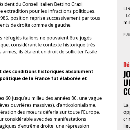
sident du Conseil italien Bettino Craxi,
LI
e extradition pour les infractions politiques,
Le
985, position reprise successivement par tous
mil
ents de droite comme de gauche.
pré
PUB
der
es réfugiés italiens ne pouvaient être jugés
l’A
t que, considérant le contexte historique très
pro
armes, ils étaient en droit de solliciter l’asile
ce 
Dé
d’u
J
nat
et des conditions historiques absolument
pa
politique de la France fut élaborée et
U
gue
C
sép
es 60 jusqu’au milieu des années 80, une vague
com
La 
grèves ouvrières massives), d’anticolonialisme,
pos
opp
libération des mœurs déferla sur toute l’Europe.
con
cri
eur considérable avec des manifestations
qu
lie
ragiques d’extrême droite, une répression
d’