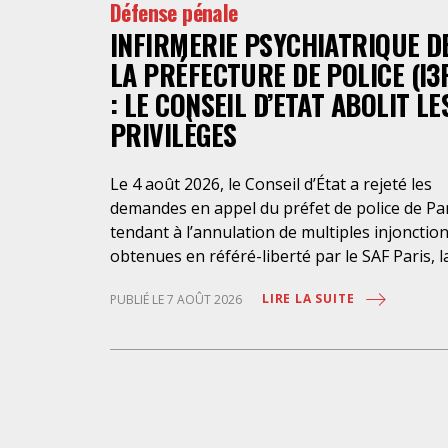
Défense pénale
INFIRMERIE PSYCHIATRIQUE D
LA PRÉFECTURE DE POLICE (I3
: LE CONSEIL D’ETAT ABOLIT LE
PRIVILÈGES
Le 4 août 2026, le Conseil d’État a rejeté les
demandes en appel du préfet de police de Pa
tendant à l’annulation de multiples injonctio
obtenues en référé-liberté par le SAF Paris, l
LDH et l’association Avocats Droits et
LIRE LA SUITE
PUBLIÉ LE 7 AOÛT 2026
Psychiatrie. Cette nouvelle décision confirme
l’urgence à rendre effectifs les droits des
personnes retenues à l’infirmerie psychiatri
de la préfecture de police de Paris. Près d’ici
mais loin des regards, se perpétuent depuis 
années une somme d’atteintes aux droits