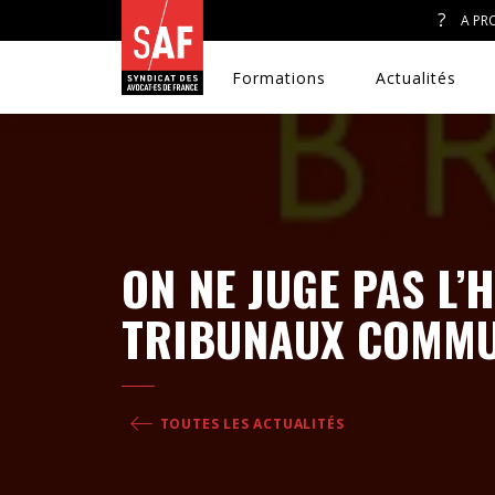
A PR
Formations
Actualités
A. J. ET ACCÈS AU DROIT
ON NE JUGE PAS L’
CONGRÈS DU SAF
TRIBUNAUX COMM
DÉFENSE PÉNALE
DISCRIMINATIONS
TOUTES LES ACTUALITÉS
DROIT DE LA FAMILLE