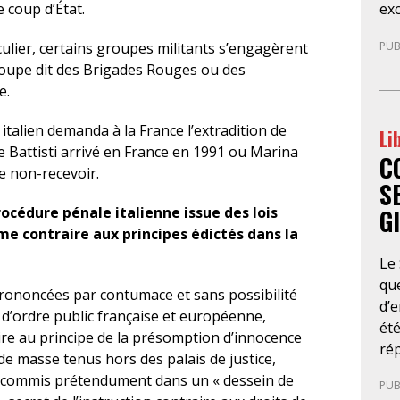
exc
e coup d’État.
so
de 
men
PUB
culier, certains groupes militants s’engagèrent
Cet
dé
groupe dit des Brigades Rouges ou des
par
obt
e.
sou
fai
por
d’a
italien demanda à la France l’extradition de
Li
déf
éco
re Battisti arrivé en France en 1991 ou Marina
C
ent
rap
de non-recevoir.
co
con
S
inv
go
G
rocédure pénale italienne issue des lois
pr
l’é
e contraire aux principes édictés dans la
réd
dé
Le
mar
d’
que
au
rononcées par contumace et sans possibilité
d’e
po
s d’ordre public française et européenne,
été
pri
ire au principe de la présomption d’innocence
ré
de
 de masse tenus hors des palais de justice,
se
d’a
s commis prétendument dans un « dessein de
PUB
cet
jud