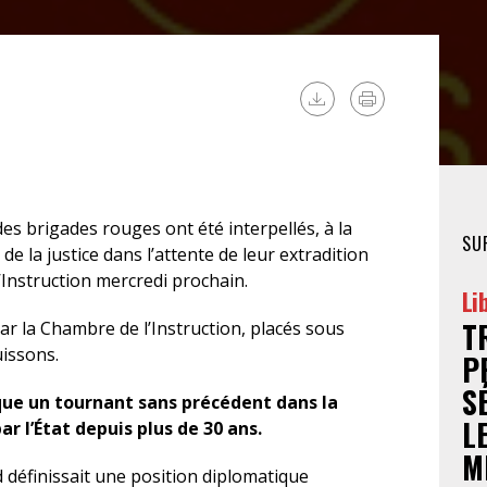
FÉMINISTE
HOSPITALISATION
SANS CONSENTEMENT
es brigades rouges ont été interpellés, à la
SU
 de la justice dans l’attente de leur extradition
’Instruction mercredi prochain.
Li
T
 par la Chambre de l’Instruction, placés sous
uissons.
P
S
que un tournant sans précédent dans la
L
ar l’État depuis plus de 30 ans.
M
d définissait une position diplomatique