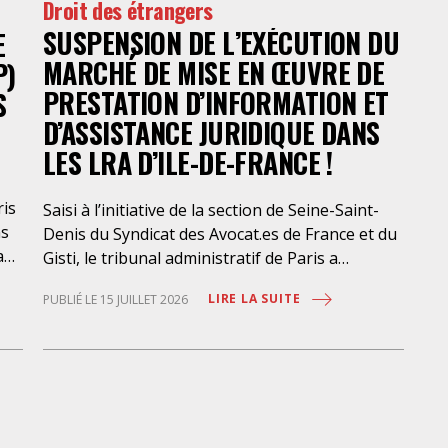
Droit des étrangers
SUSPENSION DE L’EXÉCUTION DU
E
MARCHÉ DE MISE EN ŒUVRE DE
P)
PRESTATION D’INFORMATION ET
S
D’ASSISTANCE JURIDIQUE DANS
LES LRA D’ILE-DE-FRANCE !
ris
Saisi à l’initiative de la section de Seine-Saint-
ns
Denis du Syndicat des Avocat.es de France et du
a
Gisti, le tribunal administratif de Paris a
suspendu, le 10 juillet 2026, l’exécution du
LIRE LA SUITE
PUBLIÉ LE 15 JUILLET 2026
marché public visant à la « mise en œuvre de
prestations d’information et d’assistance
que
juridique des étrangers maintenus dans les
locaux de rétention administrative (LRA) d’Ile-
des
de-France », attribué à un cabinet d’avocats
parisien, dont les modalités d’exécution portent