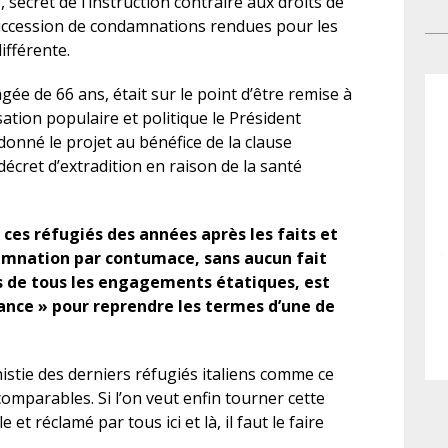
 secret de l’instruction contraire aux droits de
ant
go
succession de condamnations rendues pour les
ni 
mat
ifférente.
Rép
pr
tou
po
gée de 66 ans, était sur le point d’être remise à
no
une
isation populaire et politique le Président
Gis
met
onné le projet au bénéfice de la clause
dé
lo
décret d’extradition en raison de la santé
l’
L’
ass
r ces réfugiés des années après les faits et
de 
amnation par contumace, sans aucun fait
ref
s de tous les engagements étatiques, est
no
ance » pour reprendre les termes d’une de
co
app
istie des derniers réfugiés italiens comme ce
par
 comparables. Si l’on veut enfin tourner cette
fam
 et réclamé par tous ici et là, il faut le faire
le 
no