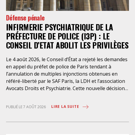
Défense pénale
INFIRMERIE PSYCHIATRIQUE DE LA
PRÉFECTURE DE POLICE (I3P) : LE
CONSEIL D’ETAT ABOLIT LES PRIVILÈGES
Le 4 août 2026, le Conseil d’État a rejeté les demandes
en appel du préfet de police de Paris tendant à
l’annulation de multiples injonctions obtenues en
référé-liberté par le SAF Paris, la LDH et l’association
Avocats Droits et Psychiatrie. Cette nouvelle décision
confirme l’urgence à rendre effectifs les droits des
personnes retenues à l’infirmerie psychiatrique de la
LIRE LA SUITE
PUBLIÉ LE 7 AOÛT 2026
préfecture de police de Paris. Près d’ici mais loin des
regards, se perpétuent depuis des années une
somme d’atteintes aux droits fondamentaux des
personnes placées sans consentement à l’infirmerie