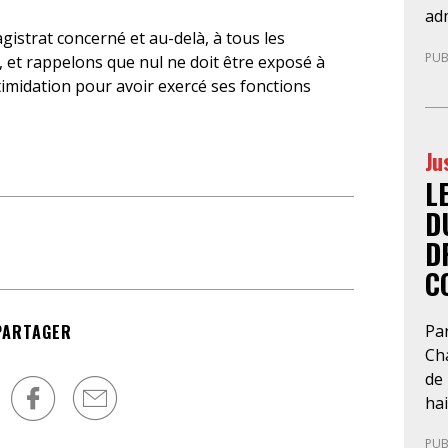
vol
adm
so
istrat concerné et au-delà, à tous les
Alo
PUB
mig
 et rappelons que nul ne doit être exposé à
cli
d’É
midation pour avoir exercé ses fonctions
de 
d’a
res
n’a
in
Ju
de 
soi
soc
L
tri
d’
he
D
pri
leu
D
l’i
dif
C
en
l’a
dro
et 
pl
l’a
Pa
PARTAGER
pro
Ch
tr
de 
san
hai
de 
lib
PUB
ét