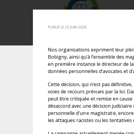
DROIT DES ÉTRANGERS
PUBLIÉ LE 23 JUIN 2026
DROIT DES MINEURS
DROIT INTERNATIONAL
Nos organisations expriment leur plein
Bobigny, ainsi qu’à l’ensemble des ma
en première instance le directeur de l
données personnelles d’avocates et d’
Cette décision, qui n’est pas définitiv
voies de recours prévues par la loi. Dan
peut être critiquée et remise en cause 
désaccord avec une décision judiciaire 
personnelle d’un·e magistrat·e, encor
les attaques racistes ou les tentatives 
La campagne actuellement menée contre