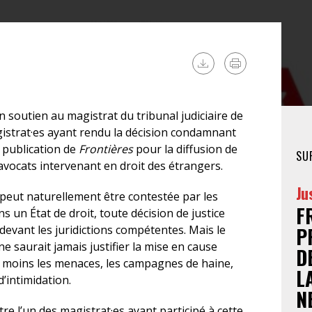
FÉMINISTE
HOSPITALISATION
SANS CONSENTEMENT
 soutien au magistrat du tribunal judiciaire de
gistrat·es ayant rendu la décision condamnant
a publication de
Frontières
pour la diffusion de
SU
avocats intervenant en droit des étrangers.
Ju
e, peut naturellement être contestée par les
F
s un État de droit, toute décision de justice
devant les juridictions compétentes. Mais le
P
ne saurait jamais justifier la mise en cause
D
e moins les menaces, les campagnes de haine,
L
d’intimidation.
N
 l’un des magistrat·es ayant participé à cette