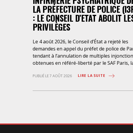
INFIRMERIE PSYCHIATRIQUE D
LA PRÉFECTURE DE POLICE (I3
: LE CONSEIL D’ETAT ABOLIT LE
PRIVILÈGES
Le 4 août 2026, le Conseil d’État a rejeté les
demandes en appel du préfet de police de Pa
tendant à l’annulation de multiples injonctio
obtenues en référé-liberté par le SAF Paris, l
LDH et l’association Avocats Droits et
LIRE LA SUITE
PUBLIÉ LE 7 AOÛT 2026
Psychiatrie. Cette nouvelle décision confirme
l’urgence à rendre effectifs les droits des
personnes retenues à l’infirmerie psychiatri
de la préfecture de police de Paris. Près d’ici
mais loin des regards, se perpétuent depuis 
années une somme d’atteintes aux droits
fondamentaux des personnes placées sans
consentement à l’infirmerie psychiatrique de 