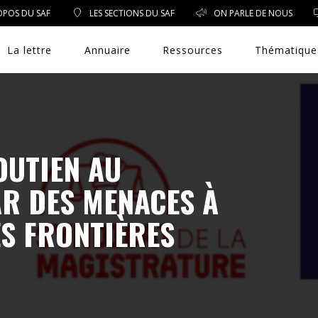
OPOS DU SAF
LES SECTIONS DU SAF
ON PARLE DE NOUS
La lettre
Annuaire
Ressources
Thématique
DROIT PUBLIC
OUTIEN AU
AR DES MENACES À
DROIT SOCIAL
ÈS FRONTIÈRES
ENVIRONNEMENT/SANTÉ
EVÈNEMENTS
EXERCICE PROFESSIONNEL