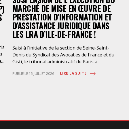
E
Co
MARCHÉ DE MISE EN ŒUVRE DE
P)
pui
PRESTATION D’INFORMATION ET
S
son
D’ASSISTANCE JURIDIQUE DANS
LES LRA D’ILE-DE-FRANCE !
ris
Saisi à l’initiative de la section de Seine-Saint-
ns
Denis du Syndicat des Avocat.es de France et du
a
Gisti, le tribunal administratif de Paris a
suspendu, le 10 juillet 2026, l’exécution du
LIRE LA SUITE
PUBLIÉ LE 15 JUILLET 2026
marché public visant à la « mise en œuvre de
prestations d’information et d’assistance
que
juridique des étrangers maintenus dans les
locaux de rétention administrative (LRA) d’Ile-
des
de-France », attribué à un cabinet d’avocats
parisien, dont les modalités d’exécution portent
une atteinte grave aux droits fondamentaux
la
des personnes retenues et contreviennent de