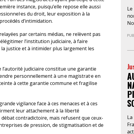
remière instance, puisqu’elle repose elle aussi
Le
sionnel·es du droit, leur exposition à la
no
 procédés d’intimidation.
No
Bi
elayées par certains médias, ne relèvent pas
PUB
blo
égitimer l’institution judiciaire, à faire
ell
la justice et à intimider plus largement les
ass
mo
Ju
de 
’autorité judiciaire constitue une garantie
A
cho
prendre personnellement à un·e magistrat·e en
ave
N
teinte à cette garantie commune et fragilise
Fr
P
pri
S
fo
grande vigilance face à ces menaces et à ces
des
rment leur attachement à la liberté
no
La 
u débat contradictoire, mais refusent que ceux-
la 
Fra
ntreprises de pression, de stigmatisation et de
con
ac