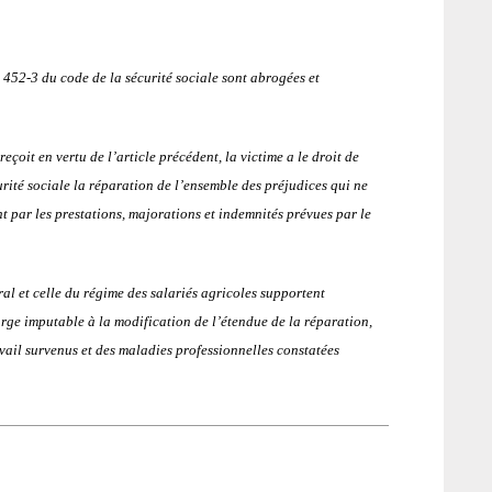
sig
– a
ti
. 452-3 du code de la sécurité sociale sont abrogées et
nat
pos
çoit en vertu de l’article précédent, la victime a le droit de
rité sociale la réparation de l’ensemble des préjudices qui ne
t par les prestations, majorations et indemnités prévues par le
al et celle du régime des salariés agricoles supportent
arge imputable à la modification de l’étendue de la réparation,
avail survenus et des maladies professionnelles constatées