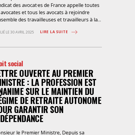
dicat des avocat·es de France appelle toutes
 avocates et tous les avocats à rejoindre
nsemble des travailleuses et travailleurs à la
ifestation du 1e mai, pour la justice sociale
LIRE LA SUITE
LIÉ LE 30 AVRIL 2025
les libertés syndicales, pour la paix et contre
xtrême droite. Rendez-vous ce jeudi 1er mai
s toutes les villes en France. Bon 1er mai à
utes et tous, soyons nombreuses et
oit social
mbreux dans les manifestations !
ETTRE OUVERTE AU PREMIER
INISTRE : LA PROFESSION EST
NANIME SUR LE MAINTIEN DU
ÉGIME DE RETRAITE AUTONOME
OUR GARANTIR SON
NDÉPENDANCE
nsieur le Premier Ministre, Depuis sa