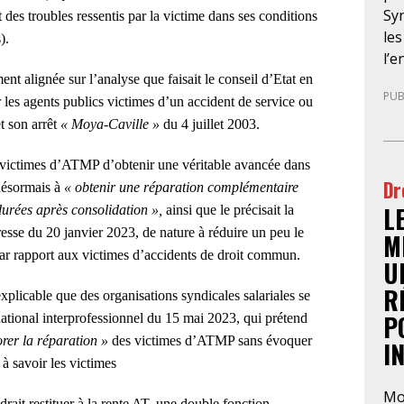
Syn
t des troubles ressentis par la victime dans ses conditions
les
).
l’e
man
ent alignée sur l’analyse que faisait le conseil d’Etat en
PUB
et 
les agents publics victimes d’un accident de service ou
l’e
t son arrêt
« Moya-Caville »
du 4 juillet 2003.
dan
to
 victimes d’ATMP d’obtenir une véritable avancée dans
Dr
no
 désormais à
« obtenir une réparation complémentaire
L
durées après consolidation »,
ainsi que le précisait la
sse du 20 janvier 2023, de nature à réduire un peu le
M
par rapport aux victimes d’accidents de droit commun.
U
R
explicable que des organisations syndicales salariales se
P
national interprofessionnel du 15 mai 2023, qui prétend
rer la réparation »
des victimes d’ATMP sans évoquer
I
à savoir les victimes
Mo
ait restituer à la rente AT, une double fonction