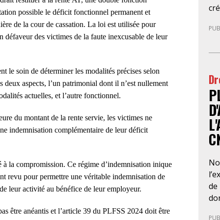
cré
tion possible le déficit fonctionnel permanent et
Fr
ère de la cour de cassation. La loi est utilisée pour
PUB
au
en défaveur des victimes de la faute inexcusable de leur
de 
cot
ne 
nt le soin de déterminer les modalités précises selon
Dr
d’u
s deux aspects, l’un patrimonial dont il n’est nullement
P
et 
alités actuelles, et l’autre fonctionnel.
foi
D
ain
ure du montant de la rente servie, les victimes ne
L
d’a
une indemnisation complémentaire de leur déficit
C
Ce
d’
ca
No
 à la compromission. Ce régime d’indemnisation inique
dis
l’e
ment revu pour permettre une véritable indemnisation de
ai
de 
de leur activité au bénéfice de leur employeur.
fon
don
d’
l’a
pas être anéantis et l’article 39 du PLFSS 2024 doit être
PUB
dis