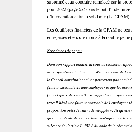
supprimé et au contraire remplacé par la propo
pour 2022 (page 52) dans le but d’indemniser r
d’intervention entre la solidarité (La CPAM) e
Les équilibres financiers de la CPAM ne peuven
entreprises et encore moins à la double peine 
Note de bas de page :
Dans son rapport annuel, la cour de cassation, aprè
des dispositions de l’article L. 452-3 du code de la sé
le Conseil constitutionnel, ne permettent pas une ind
faute inexcusable de leur employeur et que les norme
fin » et que « depuis 2013 se rapports ont exposé co
travail liés à une faute inexcusable de l’employeur té
proposition précédemment développée », dit qu’elle
qu’elle souhaite dénuée de toute ambiguïté sur le ca
suivante de l’article L. 452-3 du code de la sécurité s