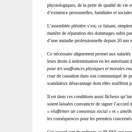
physiologiques, de la perte de qualité de vie e
d’existence personnelles, familiales et sociales
L’assemblée plénière s’est, ce faisant, simplem
matière de réparation des dommages subis par 
d’une maladie professionnelle depuis 20 ans e
Ce nécessaire alignement permet aux salariés
leurs droits à indemnisation en les autorisant
pour les souffrances physiques et morales en
cour de cassation dans son communiqué de pre
scandaleux désavantage dont elles souffrent 
Il est dans ces conditions aussi fâcheux qu’in
soient laissées convaincre de signer l’accord 
« réaffirmer un consensus social »
et
« amélio
les conséquences pour les premiers concernés 
Cet accord sert de prétexte au PLFSS qui voudr