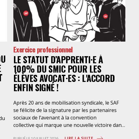
Exercice professionnel
DU
LE STATUT D’APPRENTI·E À
E
100% DU SMIC POUR LES
T
ÉLÈVES AVOCAT·ES : L'ACCORD
ENFIN SIGNÉ !
Après 20 ans de mobilisation syndicale, le SAF
se félicite de la signature par les partenaires
sociaux de l’avenant à la convention
 du
collective qui marque une nouvelle victoire dans
la mise en place de l’apprentissage au bénéfice
LIRE LA SUITE
PUBLIÉ LE 10 JUILLET 2026