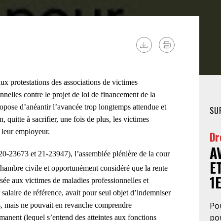
FÉMINISTE
HOSPITALISATION
SANS CONSENTEMENT
ux protestations des associations de victimes
nnelles contre le projet de loi de financement de la
propose d’anéantir l’avancée trop longtemps attendue et
SU
 quitte à sacrifier, une fois de plus, les victimes
e leur employeur.
Dr
A
 20-23673 et 21-23947), l’assemblée plénière de la cour
E
hambre civile et opportunément considéré que la rente
1
ersée aux victimes de maladies professionnelles et
 salaire de référence, avait pour seul objet d’indemniser
Pou
ins, mais ne pouvait en revanche comprendre
pou
rmanent (lequel s’entend des atteintes aux fonctions