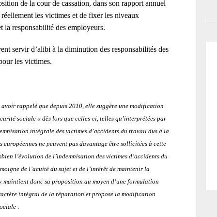
Bar
sition de la cour de cassation, dans son rapport annuel
fon
n’o
éellement les victimes et de fixer les niveaux
éco
pré
t la responsabilité des employeurs.
dé
pou
cré
ré
t servir d’alibi à la diminution des responsabilités des
La 
Gén
pour les victimes.
gui
pro
gén
l’a
l’e
l’i
rég
de
s avoir rappelé que depuis 2010, elle suggère une modification
en 
curité sociale « dès lors que celles-ci, telles qu’interprétées par
n’
emnisation intégrale des victimes d’accidents du travail dus à la
dan
s européennes ne peuvent pas davantage être sollicitées à cette
mo
mbien l’évolution de l’indemnisation des victimes d’accidents du
po
moigne de l’acuité du sujet et de l’intérêt de maintenir la
abs
 « maintient donc sa proposition au moyen d’une formulation
d’
ractère intégral de la réparation et propose la modification
éga
ociale :
so