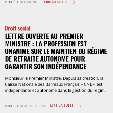
Permanente de Négociation et d’Interprétation
LIRE LA SUITE
PUBLIÉ LE 30 AVRIL 2025
mai à toutes et tous, soyons nombreuses et
(CPPNI) pour obtenir une rémunération
nombreux dans les manifestations !
conventionnelle minimale à 100% du
Droit social
LETTRE OUVERTE AU PREMIER
MINISTRE : LA PROFESSION EST
UNANIME SUR LE MAINTIEN DU RÉGIME
DE RETRAITE AUTONOME POUR
GARANTIR SON INDÉPENDANCE
Monsieur le Premier Ministre, Depuis sa création, la
Caisse Nationale des Barreaux Français – CNBF, est
indépendante et autonome dans la gestion du régime
de retraite de base des avocats. A ce titre, elle collecte
les cotisations et verse les pensions sans que cela ne
LIRE LA SUITE
PUBLIÉ LE 28 OCTOBRE 2024
coûte le moindre euro à l’Etat. S’agissant d’un régime