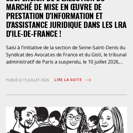
MARCHÉ DE MISE EN ŒUVRE DE
PRESTATION D’INFORMATION ET
D’ASSISTANCE JURIDIQUE DANS LES LRA
D’ILE-DE-FRANCE !
Saisi à l’initiative de la section de Seine-Saint-Denis du
Syndicat des Avocat.es de France et du Gisti, le tribunal
administratif de Paris a suspendu, le 10 juillet 2026,
l’exécution du marché public visant à la « mise en
œuvre de prestations d’information et d’assistance
LIRE LA SUITE
PUBLIÉ LE 15 JUILLET 2026
juridique des étrangers maintenus dans les locaux de
rétention administrative (LRA) d’Ile-de-France »,
attribué à un cabinet d’avocats parisien, dont les
modalités d’exécution portent une atteinte grave aux
droits fondamentaux des personnes retenues et
contreviennent de manière flagrante aux règles
déontologiques régissant la profession d’avocat. Ainsi,
l’assistance dont bénéficient les personnes retenues,