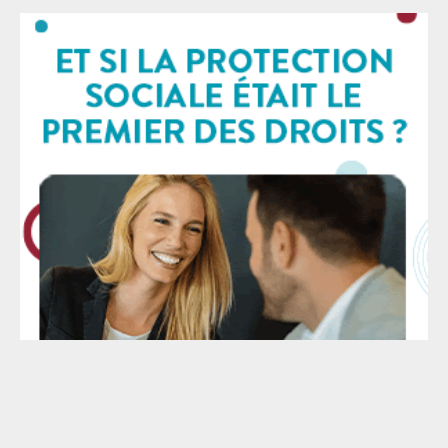
particulièrement attachée à l’autonomie de la CNBF,
qui participe à l’indépendance des avocats. Elle a eu
l’occasion de le rappeler à plusieurs reprises,
notamment en 2019 et 2020. À cette époque, les
avocats n’ont pas hésité, non seulement à descendre
dans la rue, mais aussi à mener un long mouvement
de grève national sans précédent pour manifester
leur opposition à toute absorption de leur régime de
retraite au sein d’un régime universel. Nous
rappelons également que la CNBF a toujours participé
à la solidarité nationale en versant des sommes
significatives aux régimes de retraite déficitaires –
actuellement 99 millions d’euros par an au titre de la
compensation démographique nationale. Cette
participation est rendue possible par le pilotage de
notre