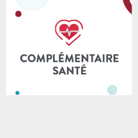
l’occasion de le rappeler à plusieurs reprises,
notamment en 2019 et 2020. À cette époque, les
avocats n’ont pas hésité, non seulement à descendre
dans la rue, mais aussi à mener un long mouvement
de grève national sans précédent pour manifester
leur opposition à toute absorption de leur régime de
retraite au sein d’un régime universel. Nous
rappelons également que la CNBF a toujours participé
à la solidarité nationale en versant des sommes
significatives aux régimes de retraite déficitaires –
actuellement 99 millions d’euros par an au titre de la
compensation démographique nationale. Cette
participation est rendue possible par le pilotage de
notre
Le SAF - © 2026 - Mise à jour : 2026 - Tous droits réservés -
Mentions légales