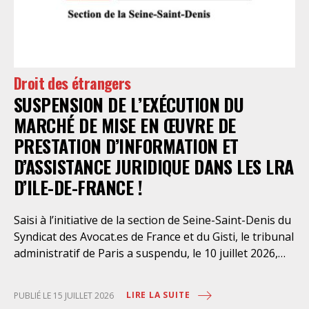
l’intervention volontaire de l’association Avocats
Droits et Psychiatrie, le tribunal administratif de Paris
a, le 13 juillet 2026, constaté l’illégalité des pratiques
préfectorales et ordonné une série d’injonctions à
mettre en œuvre sans délai. Le préfet de police de
Droit des étrangers
Paris en avait interjeté appel. Par ordonnance du 4
SUSPENSION DE L’EXÉCUTION DU
août dernier, le Conseil d’Etat a aboli les privilèges
dont l’infirmerie psychiatrique de la préfecture de
MARCHÉ DE MISE EN ŒUVRE DE
police a depuis trop longtemps
PRESTATION D’INFORMATION ET
D’ASSISTANCE JURIDIQUE DANS LES LRA
D’ILE-DE-FRANCE !
Saisi à l’initiative de la section de Seine-Saint-Denis du
Syndicat des Avocat.es de France et du Gisti, le tribunal
administratif de Paris a suspendu, le 10 juillet 2026,
l’exécution du marché public visant à la « mise en
œuvre de prestations d’information et d’assistance
LIRE LA SUITE
PUBLIÉ LE 15 JUILLET 2026
juridique des étrangers maintenus dans les locaux de