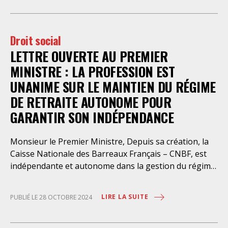
nombreux dans les manifestations !
place les avocats titulaires dans une situation de
conflit d’intérêt évidente. Selon le juge des
Droit social
LETTRE OUVERTE AU PREMIER
MINISTRE : LA PROFESSION EST
UNANIME SUR LE MAINTIEN DU RÉGIME
DE RETRAITE AUTONOME POUR
GARANTIR SON INDÉPENDANCE
Monsieur le Premier Ministre, Depuis sa création, la
Caisse Nationale des Barreaux Français – CNBF, est
indépendante et autonome dans la gestion du régime
de retraite de base des avocats. A ce titre, elle collecte
les cotisations et verse les pensions sans que cela ne
LIRE LA SUITE
PUBLIÉ LE 28 OCTOBRE 2024
coûte le moindre euro à l’Etat. S’agissant d’un régime
par répartition, ses instances élues et représentatives
de la profession fixent à la fois le montant des