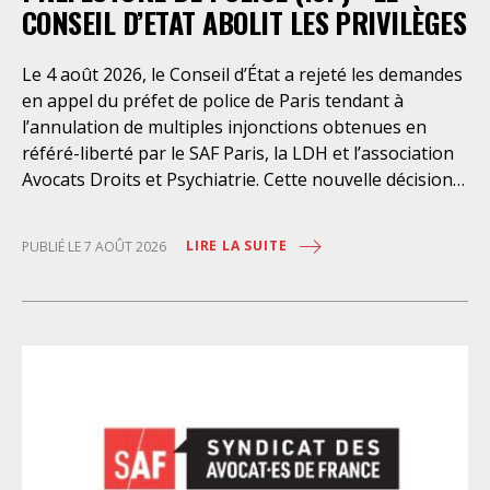
CONSEIL D’ETAT ABOLIT LES PRIVILÈGES
Le 4 août 2026, le Conseil d’État a rejeté les demandes
en appel du préfet de police de Paris tendant à
l’annulation de multiples injonctions obtenues en
référé-liberté par le SAF Paris, la LDH et l’association
Avocats Droits et Psychiatrie. Cette nouvelle décision
confirme l’urgence à rendre effectifs les droits des
personnes retenues à l’infirmerie psychiatrique de la
LIRE LA SUITE
PUBLIÉ LE 7 AOÛT 2026
préfecture de police de Paris. Près d’ici mais loin des
regards, se perpétuent depuis des années une
somme d’atteintes aux droits fondamentaux des
personnes placées sans consentement à l’infirmerie
psychiatrique de la préfecture de police (IPPP). Si
plusieurs autorités de contrôle ont appelé à sa
nécessaire réforme, une récente visite du CGLPL a mis
en évidence des violations graves des droits les plus
élémentaires. Saisi par le SAF Paris et la LDH, avec