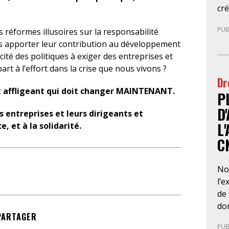
cré
Fr
PUB
s réformes illusoires sur la responsabilité
au
es apporter leur contribution au développement
de 
cité des politiques à exiger des entreprises et
cot
art à l’effort dans la crise que nous vivons ?
ne 
Dr
d’u
et affligeant qui doit changer MAINTENANT.
P
et 
foi
D
 entreprises et leurs dirigeants et
ain
L
e, et à la solidarité.
d’a
C
Ce
d’
ca
No
dis
l’e
ai
de 
fon
don
PARTAGER
d’
l’a
PUB
dis