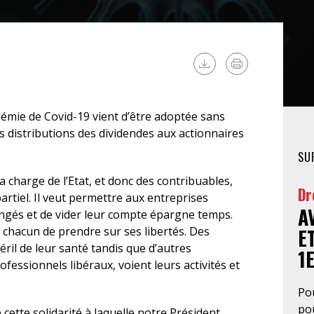
FÉMINISTE
HOSPITALISATION
SANS CONSENTEMENT
idémie de Covid-19 vient d’être adoptée sans
 distributions des dividendes aux actionnaires
SU
charge de l’Etat, et donc des contribuables,
Dr
tiel. Il veut permettre aux entreprises
A
ongés et de vider leur compte épargne temps.
chacun de prendre sur ses libertés. Des
E
éril de leur santé tandis que d’autres
1
ofessionnels libéraux, voient leurs activités et
Pou
pou
cette solidarité à laquelle notre Président