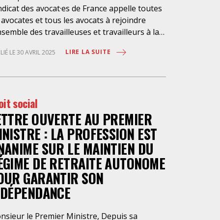
dicat des avocat·es de France appelle toutes
 avocates et tous les avocats à rejoindre
nsemble des travailleuses et travailleurs à la
ifestation du 1e mai, pour la justice sociale
LIRE LA SUITE
LIÉ LE 30 AVRIL 2025
les libertés syndicales, pour la paix et contre
xtrême droite. Rendez-vous ce jeudi 1er mai
s toutes les villes en France. Bon 1er mai à
utes et tous, soyons nombreuses et
oit social
mbreux dans les manifestations !
ETTRE OUVERTE AU PREMIER
INISTRE : LA PROFESSION EST
NANIME SUR LE MAINTIEN DU
ÉGIME DE RETRAITE AUTONOME
OUR GARANTIR SON
NDÉPENDANCE
nsieur le Premier Ministre, Depuis sa