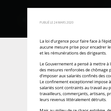
DROIT DES ÉTRANGERS
PUBLIÉ LE 24 MARS 2020
DROIT DES MINEURS
DROIT INTERNATIONAL
La loi d’urgence pour faire face à l’ép
aucune mesure prise pour encadrer les
et les rémunérations des dirigeants.
Le Gouvernement a pensé à mettre à la 
des mesures renforcées de chômage par
d’imposer aux salariés confinés des c
Le confinement exceptionnel impose à 
salariés sont contraints au travail au p
travailleurs, commerçants, artisans, pr
leurs revenus littéralement détruits.
Mais au milieu de ce chaos extrême, de 