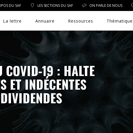
OPOS DU SAF
LES SECTIONS DU SAF
ON PARLE DE NOUS
La lettre
Annuaire
Ressources
Thématique
DROIT PUBLIC
 COVID-19 : HALTE
S ET INDÉCENTES
DROIT SOCIAL
 DIVIDENDES
ENVIRONNEMENT/SANTÉ
EVÈNEMENTS
EXERCICE PROFESSIONNEL