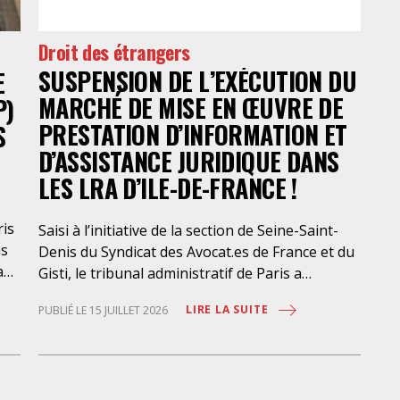
sig
– a
Droit des étrangers
ti
SUSPENSION DE L’EXÉCUTION DU
nat
E
pos
MARCHÉ DE MISE EN ŒUVRE DE
P)
PRESTATION D’INFORMATION ET
S
D’ASSISTANCE JURIDIQUE DANS
LES LRA D’ILE-DE-FRANCE !
ris
Saisi à l’initiative de la section de Seine-Saint-
ns
Denis du Syndicat des Avocat.es de France et du
a
Gisti, le tribunal administratif de Paris a
suspendu, le 10 juillet 2026, l’exécution du
LIRE LA SUITE
PUBLIÉ LE 15 JUILLET 2026
marché public visant à la « mise en œuvre de
prestations d’information et d’assistance
que
juridique des étrangers maintenus dans les
locaux de rétention administrative (LRA) d’Ile-