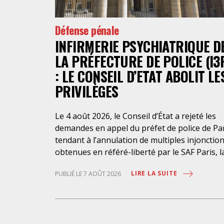
Défense pénale
INFIRMERIE PSYCHIATRIQUE D
LA PRÉFECTURE DE POLICE (I3
: LE CONSEIL D’ETAT ABOLIT LE
PRIVILÈGES
Le 4 août 2026, le Conseil d’État a rejeté les
demandes en appel du préfet de police de Pa
tendant à l’annulation de multiples injonctio
obtenues en référé-liberté par le SAF Paris, l
LDH et l’association Avocats Droits et
LIRE LA SUITE
PUBLIÉ LE 7 AOÛT 2026
Psychiatrie. Cette nouvelle décision confirme
l’urgence à rendre effectifs les droits des
personnes retenues à l’infirmerie psychiatri
de la préfecture de police de Paris. Près d’ici