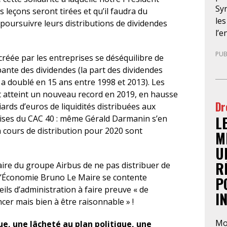
Syn
leçons seront tirées et qu’il faudra du
les
poursuivre leurs distributions de dividendes
l’e
man
PUB
et 
créée par les entreprises se déséquilibre de
l’e
ante des dividendes (la part des dividendes
dan
 a doublé en 15 ans entre 1998 et 2013). Les
to
t atteint un nouveau record en 2019, en hausse
Dr
no
ards d’euros de liquidités distribuées aux
L
rises du CAC 40 : même Gérald Darmanin s’en
en cours de distribution pour 2020 sont
M
U
R
aire du groupe Airbus de ne pas distribuer de
e l’Économie Bruno Le Maire se contente
P
eils d’administration à faire preuve « de
I
er mais bien à être raisonnable » !
Mo
e, une lâcheté au plan politique, une