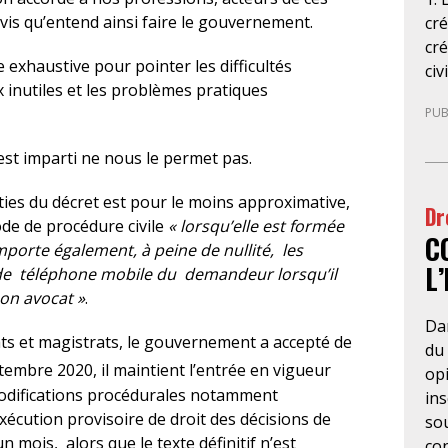
avis qu’entend ainsi faire le gouvernement.
cré
cr
exhaustive pour pointer les difficultés
civ
x inutiles et les problèmes pratiques
que
PUB
soc
ave
st imparti ne nous le permet pas.
dél
cr
rties du décret est pour le moins approximative,
Dr
tou
ode de procédure civile
« lorsqu’elle est formée
C
enr
porte également, à peine de nullité, les
règ
L
e téléphone mobile du demandeur lorsqu’il
par
son avocat »
.
et 
Da
déc
cats et magistrats, le gouvernement a accepté de
du 
po
embre 2020, il maintient l’entrée en vigueur
op
sec
modifications procédurales notamment
ins
rév
exécution provisoire de droit des décisions de
so
par
n mois, alors que le texte définitif n’est
con