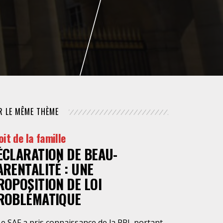
NUMÉRIQUE
POLICE / MAINTIEN DE L'ORDRE
PROCÉDURE CIVILE
R LE MÊME THÈME
oit de la famille
ÉCLARATION DE BEAU-
ARENTALITÉ : UNE
ROPOSITION DE LOI
ROBLÉMATIQUE
Le SAF a pris connaissance de la PPL portant