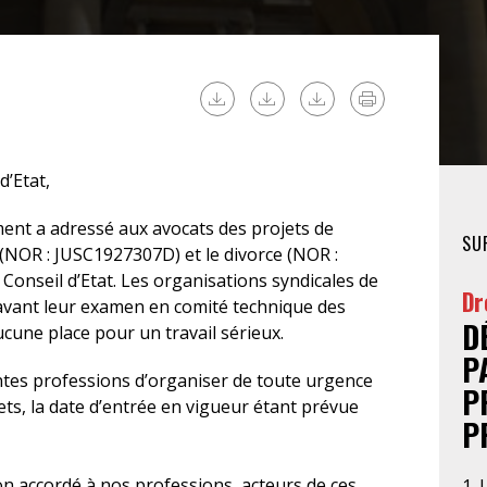
FÉMINISTE
HOSPITALISATION
SANS CONSENTEMENT
d’Etat,
ent a adressé aux avocats des projets de
SU
 (NOR : JUSC1927307D) et le divorce (NOR :
onseil d’Etat. Les organisations syndicales de
Dr
 avant leur examen en comité technique des
D
 aucune place pour un travail sérieux.
P
ntes professions d’organiser de toute urgence
P
ets, la date d’entrée en vigueur étant prévue
P
n accordé à nos professions, acteurs de ces
1. 