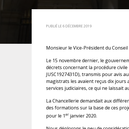
DROIT DES ÉTRANGERS
PUBLIÉ LE 6 DÉCEMBRE 2019
DROIT DES MINEURS
DROIT INTERNATIONAL
Monsieur le Vice-Président du Conseil 
Le 15 novembre dernier, le gouvernem
décrets concernant la procédure civile
JUSC1927431D), transmis pour avis au C
magistrats les avaient reçus dix jours
services judiciaires, ce qui ne laissait
La Chancellerie demandait aux différe
des formations sur la base de ces proj
er
pour le 1
janvier 2020.
Nous déplorons le peu de considératio