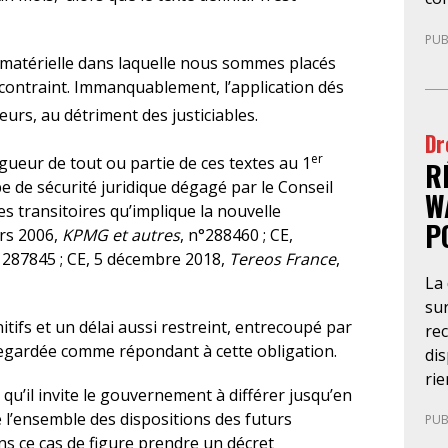
d’a
gar
ne 
PUB
vo
bea
é matérielle dans laquelle nous sommes placés
ne 
div
contraint. Immanquablement, l’application dés
34 
qu’
eurs, au détriment des justiciables.
com
cré
Dr
sui
l’e
er
gueur de tout ou partie de ces textes au 1
R
les
réi
pe de sécurité juridique dégagé par le Conseil
fe
W
pou
s transitoires qu’implique la nouvelle
vol
P
rs 2006,
KPMG et autres
, n°288460 ; CE,
ac
° 287845 ; CE, 5 décembre 2018,
Tereos France
,
pa
La
act
sur
per
tifs et un délai aussi restreint, entrecoupé par
re
l’a
 regardée comme répondant à cette obligation.
dis
s’
rie
ouv
 qu’il invite le gouvernement à différer jusqu’en
ind
dan
 l’ensemble des dispositions des futurs
PUB
néc
fon
s ce cas de figure prendre un décret