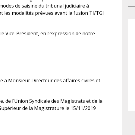
ri
Cer
odes de saisine du tribunal judiciaire à
con
lib
t les modalités prévues avant la fusion TI/TGI
sor
con
En 
a é
ré
e Vice-Président, en l’expression de notre
pr
que
pro
l’I
pr
déc
vi
e à Monsieur Directeur des affaires civiles et
tot
Sén
e, de l’Union Syndicale des Magistrats et de la
l’e
upérieur de la Magistrature le 15/11/2019
ho
lif
hos
et 